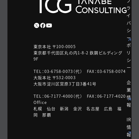
プ
ラ
イ
バ
シ
ー
ポ
東京本社 〒100-0005
リ
東京都千代田区丸の内1-8-2 鉃鋼ビルディング
9F
シ
ー
TEL：03-6758-0073（代） FAX：03-6758-0074
大阪本社 〒532-0003
企
大阪市淀川区宮原3丁目3番41号
業
TEL：06-7177-4000（代） FAX：06-7177-4020
情
Office
報
札幌 仙台 新潟 金沢 名古屋 広島 福
岡 那覇
IR
情
報