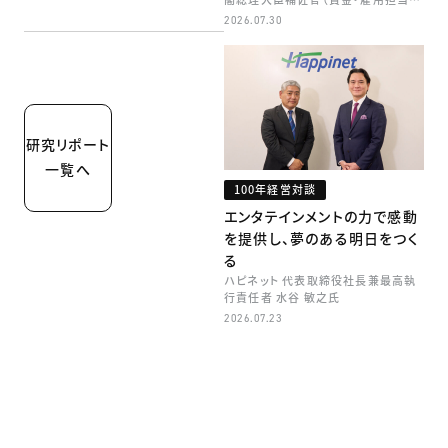
矢田 稚子
2026.07.30
研究リポート
一覧へ
100年経営対談
エンタテインメントの力で感動
を提供し、夢のある明日をつく
る
ハピネット 代表取締役社長兼最高執
行責任者 水谷 敏之氏
2026.07.23