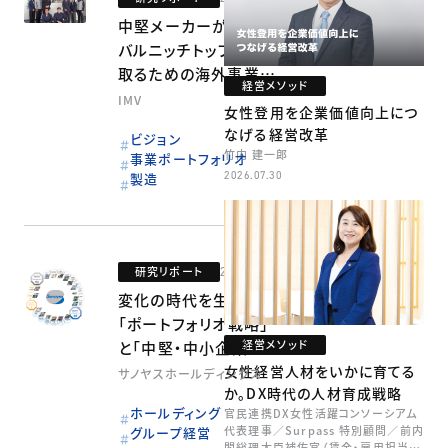
中堅メーカーがグロー
バルニッチトップを勝ち
取るための海外事業戦
経営メソッド
略
IMV
女性登用を企業価値向上につ
なげる経営改革
ビジョン
竹内 建一郎
事業ポートフォリオ
2026.07.30
製造
研究リポート
2026.02.20
変化の時代を生き抜く
「ポートフォリオ戦略」
経営メソッド
と「中堅・中小企業連
邦経営」による成長戦
女性経営人材をいかに育てる
サノヤスホールディングス
か。DX時代の人材育成戦略
略
ホールディング
官民連携DX女性活躍コンソーシアム
代表理事／Surpass 特別顧問／前内
グループ経営
閣総理大臣補佐官（賃金・雇用担当）