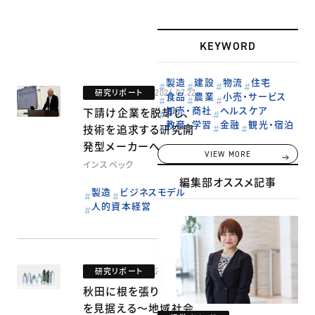
KEYWORD
製造
建設
物流
住宅
研究リポート
2026.07.22
食品
農業
小売・サービス
卸売・商社
ヘルスケア
下請け企業を脱却し、
教育・学習
金融
観光・宿泊
技術を追求する研究開
発型メーカーへ
VIEW MORE
インスペック
編集部オススメ記事
製造
ビジネスモデル
人的資本経営
研究リポート
2026.07.03
秋田に根を張り、世界
を見据える～地域社会