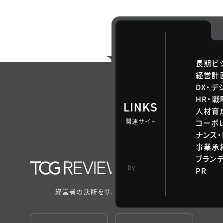
長期ビ
経営計
DX・デ
HR・
LINKS
人材育
関連サイト
コーポ
ナンス・
事業承継
ブラン
TCG 戦略総合研
by
PR
究所
経営者の決断をサポートするメディア