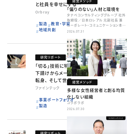
経営メソッド
と社員を幸せにする経
「偏りのない」人材と環境を
営～
Orbray
タナベコンサルティンググループ 社外
取締役／日本ロレアル 元副社長 兼
製造
教育・学習
コーポレート・コミュニケーション本部
地域共創
本部長／キャリアコンサルタント 井村
2026.07.31
牧
研究リポート
2026.06.02
「切る」技術に特化し、
下請けからメーカーへ
転身、 そして世界一の
経営メソッド
刃物メーカーを目指す
ファインテック
多様な女性経営者と創る均質
開発型モデル
化しない組織
事業ポートフォリオ
コラボラボ
製造
2026.07.30
研究リポート
2026.03.12