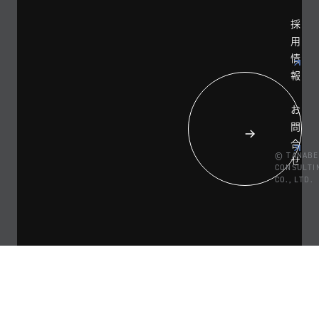
採
用
情
報
お
問
合
© TANABE
せ
CONSULTI
CO., LTD.