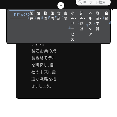
会
製
建
物
住
食
農
小
卸
ヘ
教
金
観
KEYWORD
製造業の優秀
造
設
流
宅
品
業
売・
売・
ル
育・
融
光
企業には、そ
サ
商
ス
学
宿
ー
社
ケ
習
泊
れぞれの成長
ビ
ア
パターンがあ
ス
ります。
製造企業の成
長戦略モデル
を研究し、自
社の未来に最
適な戦略を描
きましょう。