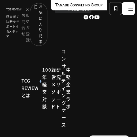
お
メ
by
TCG 戦略総合研究所
気
お
ル
経営者の
に
問
マ
決断をサ
入
ポートす
合
ガ
り
るメディ
せ
登
記
ア
録
事
コ
ン
サ
HOME
研究リポート
製造未来モデル研究会
100
経
研
中
ル
年
営
究
堅
TCG
テ
経
メ
リ
企
研究リポー
REVIEW
ィ
営
ソ
ポ
業
ト
とは
ン
対
ッ
ー
ラ
製造未
グ
談
ド
ト
ボ
ケ
来モデ
ー
ス
ル研究