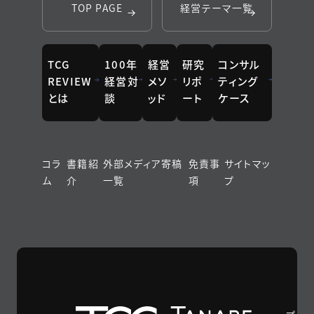
TOP PAGE
経営テーマ一覧
TCG
100年
経営
研究
コンサル
REVIEW
経営対
メソ
リポ
ティング
とは
談
ッド
ート
ケース
コラ
書籍紹
外部メディア寄稿
免責事
サイトマッ
ム
介
一覧
項
プ