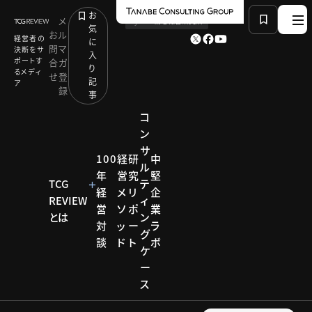
お
メ
by
TCG 戦略総合研究所
気
お
ル
経営者の
に
問
マ
決断をサ
入
ポートす
合
ガ
り
るメディ
せ
登
記
ア
録
事
コ
ン
サ
HOME
経営テーマ一覧
Keyword：プロセス改善
100
経
研
中
ル
年
営
究
堅
TCG
テ
経
メ
リ
企
REVIEW
ィ
KEYWORD
営
ソ
ポ
業
とは
ン
対
ッ
ー
ラ
グ
プロセス改
談
ド
ト
ボ
製造
建設
物流
住宅
ケ
食品
農業
小売・サービス
ー
卸売・商社
ヘルスケア
善
ス
教育・学習
金融
観光・宿泊