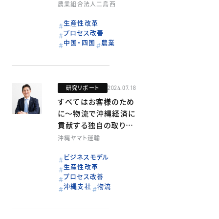
農業組合法人二島西
生産性改革
プロセス改善
中国・四国
農業
研究リポート
2024.07.18
すべてはお客様のため
に～物流で沖縄経済に
貢献する独自の取り組
みとは～
沖縄ヤマト運輸
ビジネスモデル
生産性改革
プロセス改善
沖縄支社
物流