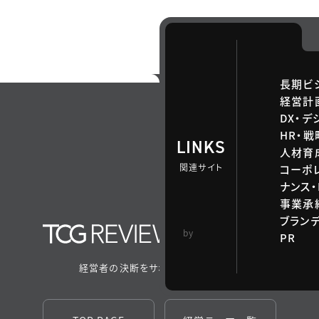
長期ビ
経営計
DX・デ
HR・
LINKS
人材育
関連サイト
コーポ
ナンス・
事業承継
ブラン
TCG 戦略総合研
by
PR
究所
経営者の決断をサポートするメディア