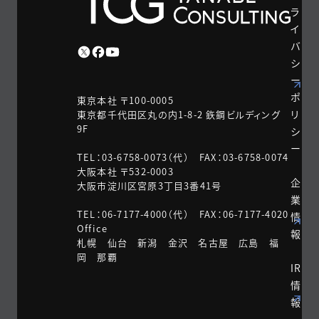
ラ
イ
バ
シ
ー
ポ
東京本社 〒100-0005
リ
東京都千代田区丸の内1-8-2 鉃鋼ビルディング
9F
シ
ー
TEL：03-6758-0073（代） FAX：03-6758-0074
大阪本社 〒532-0003
企
大阪市淀川区宮原3丁目3番41号
業
TEL：06-7177-4000（代） FAX：06-7177-4020
情
Office
報
札幌 仙台 新潟 金沢 名古屋 広島 福
岡 那覇
IR
情
報