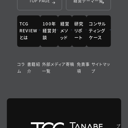
TOP PAGE
経営テーマ一覧
TCG
100年
経営
研究
コンサル
REVIEW
経営対
メソ
リポ
ティング
とは
談
ッド
ート
ケース
コラ
書籍紹
外部メディア寄稿
免責事
サイトマッ
ム
介
一覧
項
プ
プ