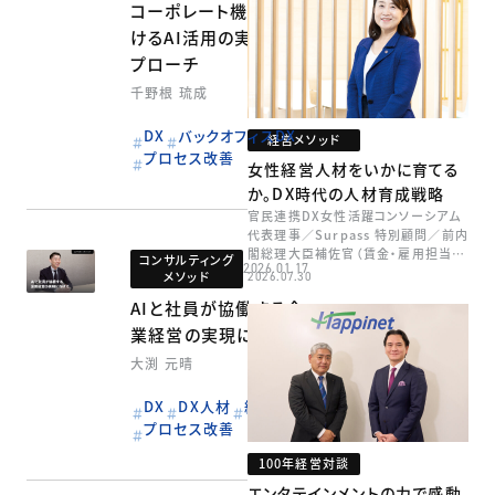
コーポレート機能にお
けるAI活用の実践的ア
プローチ
千野根 琉成
DX
バックオフィスDX
経営メソッド
プロセス改善
女性経営人材をいかに育てる
か。DX時代の人材育成戦略
官民連携DX女性活躍コンソーシアム
代表理事／Surpass 特別顧問／前内
閣総理大臣補佐官（賃金・雇用担当）
コンサルティング
2026.01.17
矢田 稚子
メソッド
2026.07.30
AIと社員が協働する企
業経営の実現に向けて
大渕 元晴
DX
DX人材
組織変革
プロセス改善
100年経営対談
エンタテインメントの力で感動