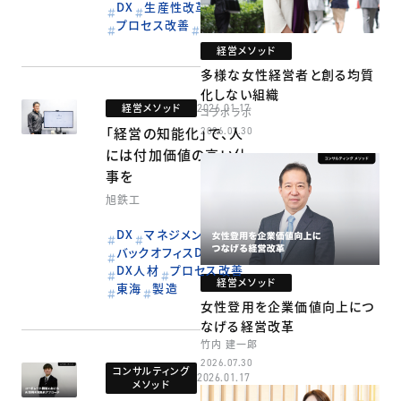
DX
生産性改革
プロセス改善
製造
経営メソッド
多様な女性経営者と創る均質
化しない組織
経営メソッド
2026.01.17
コラボラボ
「経営の知能化」で、人
2026.07.30
には付加価値の高い仕
事を
旭鉄工
DX
マネジメントDX
バックオフィスDX
DX人材
プロセス改善
経営メソッド
東海
製造
女性登用を企業価値向上につ
なげる経営改革
竹内 建一郎
2026.07.30
コンサルティング
2026.01.17
メソッド