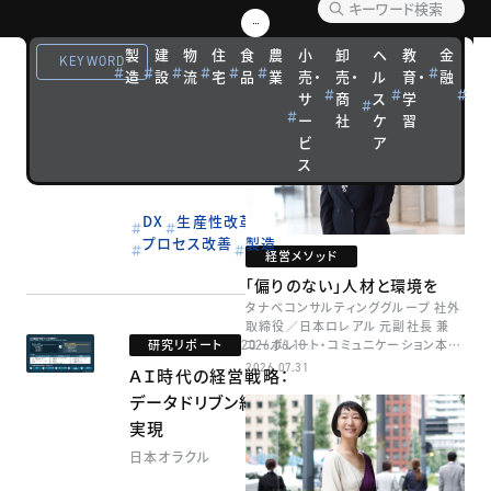
VIEW MORE
編集部オススメ記事
製
建
物
住
食
農
小
卸
ヘ
教
金
観
KEYWORD
研究リポート
2026.06.10
造
設
流
宅
品
業
売・
売・
ル
育・
融
光
利益を逃さない意思決
サ
商
ス
学
宿
ー
社
ケ
習
泊
定をするための設備投
ビ
ア
資効果／Ｒ＆Ｄテーマ
ス
評価の実践法
ぷろえんじにあ
DX
生産性改革
プロセス改善
製造
経営メソッド
「偏りのない」人材と環境を
タナベコンサルティンググループ 社外
取締役／日本ロレアル 元副社長 兼
研究リポート
コーポレート・コミュニケーション本部
2026.06.10
本部長／キャリアコンサルタント 井村
2026.07.31
ＡＩ時代の経営戦略：
牧
データドリブン経営の
実現
日本オラクル