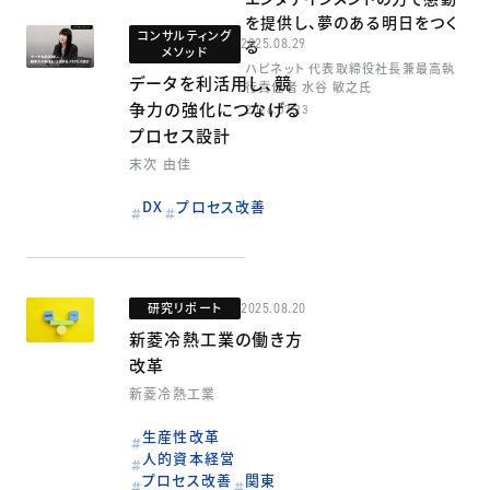
を提供し、夢のある明日をつく
コンサルティング
2025.08.29
る
メソッド
ハピネット 代表取締役社長兼最高執
データを利活用し、競
行責任者 水谷 敏之氏
争力の強化につなげる
2026.07.23
プロセス設計
末次 由佳
DX
プロセス改善
研究リポート
2025.08.20
新菱冷熱工業の働き方
改革
新菱冷熱工業
生産性改革
人的資本経営
プロセス改善
関東