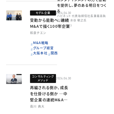
を提供し、夢のある明日をつく
る
モデル企業
2026.06.30
ハピネット 代表取締役社長兼最高執
受動から能動へ、連続
行責任者 水谷 敏之氏
M&Aで描く100年企業
2026.07.23
和泉チエン
M&A戦略
グループ経営
大阪本社
関西
コンサルティング
2026.06.30
メソッド
再編される側か、成長
を仕掛ける側か ─中
堅企業の連続M&Aの
技術─
南川 典大