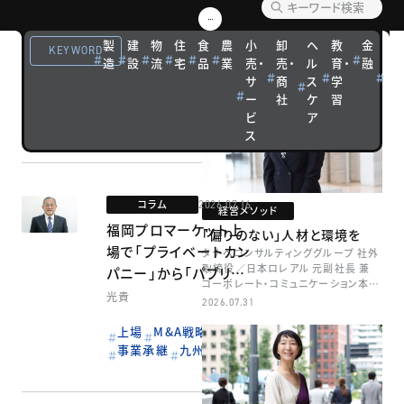
VIEW MORE
定温物流のパイオニア
編集部オススメ記事
が描く４つの成長戦略
製
建
物
住
食
農
小
卸
ヘ
教
金
観
KEYWORD
造
設
流
宅
品
業
売・
売・
ル
育・
融
光
福岡運輸
サ
商
ス
学
宿
ー
社
ケ
習
泊
M&A戦略
DX
ビ
ア
人的資本経営
物流
ス
コラム
2026.07.16
経営メソッド
福岡プロマーケット上
「偏りのない」人材と環境を
場で「プライベートカン
タナベコンサルティンググループ 社外
取締役／日本ロレアル 元副社長 兼
パニー」から「パブリッ
コーポレート・コミュニケーション本部
クカンパニー」へ
光貴
本部長／キャリアコンサルタント 井村
2026.07.31
牧
上場
M&A戦略
事業承継
九州・沖縄