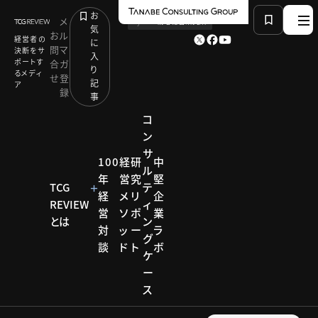
お
メ
by
TCG 戦略総合研究所
気
お
ル
経営者の
に
問
マ
決断をサ
入
ポートす
合
ガ
り
るメディ
せ
登
記
ア
録
事
コ
ン
サ
HOME
経営テーマ一覧
Keyword：M&A戦略
100
経
研
中
ル
年
営
究
堅
TCG
テ
経
メ
リ
企
REVIEW
ィ
KEYWORD
営
ソ
ポ
業
とは
ン
対
ッ
ー
ラ
グ
M&A戦略
談
ド
ト
ボ
製造
建設
物流
住宅
ケ
食品
農業
小売・サービス
ー
卸売・商社
ヘルスケア
ス
教育・学習
金融
観光・宿泊
研究リポート
2026.07.31