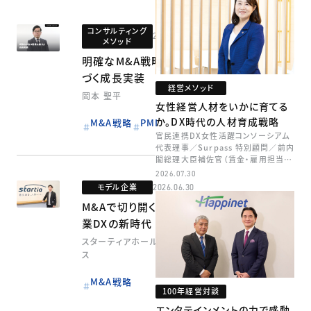
コンサルティング
2026.06.30
メソッド
明確なM&A戦略に基
づく成長実装
経営メソッド
岡本 聖平
女性経営人材をいかに育てる
か。DX時代の人材育成戦略
M&A戦略
PMI
官民連携DX女性活躍コンソーシアム
代表理事／Surpass 特別顧問／前内
閣総理大臣補佐官（賃金・雇用担当）
矢田 稚子
2026.07.30
モデル企業
2026.06.30
M&Aで切り開く中小企
業DXの新時代
スターティアホールディング
ス
M&A戦略
100年経営対談
エンタテインメントの力で感動