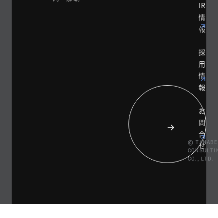
IR
情
報
採
用
情
報
お
問
合
© TANABE
せ
CONSULTI
CO., LTD.