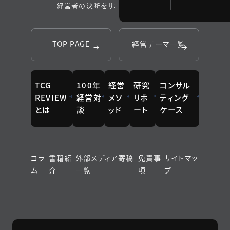
経営者の決断をサポートするメディア
TOP PAGE
経営テーマ一覧
TCG
100年
経営
研究
コンサル
REVIEW
経営対
メソ
リポ
ティング
とは
談
ッド
ート
ケース
コラ
書籍紹
外部メディア寄稿
免責事
サイトマッ
ム
介
一覧
項
プ