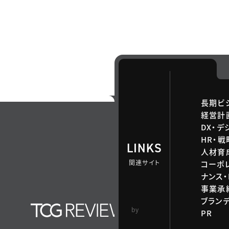
長期ビ
経営計
DX・デ
HR・
LINKS
人材育
関連サイト
コーポ
ナンス・
事業承継
ブラン
TCG 戦略総合研
by
PR
究所