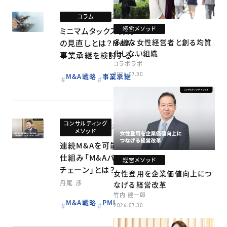
コラム
2026.07.13
経営メソッド
ミニマムタックス税制
多様な女性経営者と創る均質
の見直しとは？M&A・
化しない組織
事業承継を検討する経
コラボラボ
営者が押さえるべき影
2026.07.30
M&A戦略
事業承継
響と対策
コンサルティング
2026.06.30
メソッド
連続M&Aを可能にする
仕組み「M&Aバリュー
経営メソッド
チェーン」とは？
女性登用を企業価値向上につ
丹尾 渉
なげる経営改革
竹内 建一郎
M&A戦略
PMI
2026.07.30