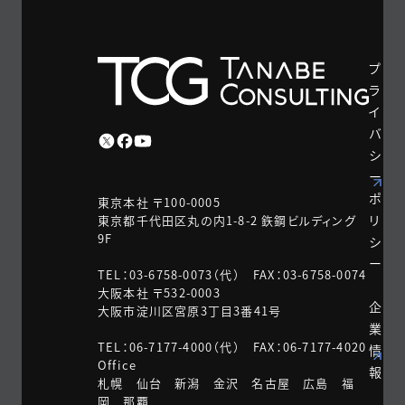
プ
ラ
イ
バ
シ
ー
ポ
東京本社 〒100-0005
リ
東京都千代田区丸の内1-8-2 鉃鋼ビルディング
9F
シ
ー
TEL：03-6758-0073（代） FAX：03-6758-0074
大阪本社 〒532-0003
企
大阪市淀川区宮原3丁目3番41号
業
TEL：06-7177-4000（代） FAX：06-7177-4020
情
Office
報
札幌 仙台 新潟 金沢 名古屋 広島 福
岡 那覇