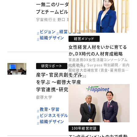
一無二のリーダーシッ
プとチームビルディン
グ
宇宙飛行士 野口 聡一氏
ビジョン
経営者育成
組織デザイン
経営メソッド
女性経営人材をいかに育てる
か。DX時代の人材育成戦略
官民連携DX女性活躍コンソーシアム
代表理事／Surpass 特別顧問／前内
研究リポート
2025.12.16
閣総理大臣補佐官（賃金・雇用担当）
産学・官⺠共創モデル
矢田 稚子
2026.07.30
を学ぶ ～叡啓⼤学産
学官連携・研究推進セ
ンターの取り組み～
叡啓大学
教育・学習
ビジネスモデル
組織デザイン
100年経営対談
エンタテインメントの力で感動