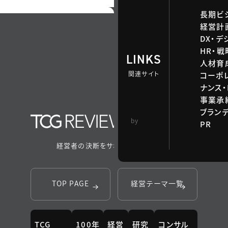
長期ビ
経営計
DX・デ
HR・
LINKS
人材育
関連サイト
コーポ
ナンス・
事業承継
ブラン
TCG 戦略総合研
by
PR
究所
経営者の決断をサポートするメディア
TOP PAGE
経営テーマ一覧
TCG
100年
経営
研究
コンサル