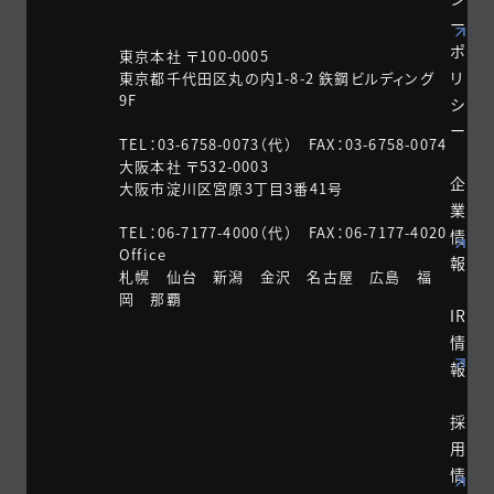
ー
ポ
東京本社 〒100-0005
リ
東京都千代田区丸の内1-8-2 鉃鋼ビルディング
9F
シ
ー
TEL：03-6758-0073（代） FAX：03-6758-0074
大阪本社 〒532-0003
企
大阪市淀川区宮原3丁目3番41号
業
TEL：06-7177-4000（代） FAX：06-7177-4020
情
Office
報
札幌 仙台 新潟 金沢 名古屋 広島 福
岡 那覇
IR
情
報
採
用
情