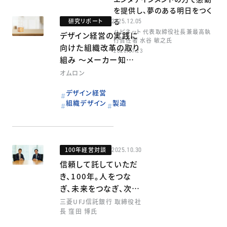
を提供し、夢のある明日をつく
る
研究リポート
2025.12.05
ハピネット 代表取締役社長兼最高執
デザイン経営の実践に
行責任者 水谷 敏之氏
向けた組織改革の取り
2026.07.23
組み ～メーカー知財
部門での取り組み事例
オムロン
～
デザイン経営
組織デザイン
製造
100年経営対談
2025.10.30
信頼して託していただ
き、100年。人をつな
ぎ、未来をつなぎ、次の
100年をひらく。
三菱UFJ信託銀行 取締役社
長 窪田 博氏