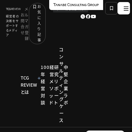
お
メ
by
TCG 戦略総合研究所
気
お
ル
経営者の
に
問
マ
決断をサ
入
ポートす
合
ガ
り
るメディ
せ
登
記
ア
録
事
コ
ン
サ
HOME
経営テーマ一覧
Keyword：組織デザイン
100
経
研
中
ル
年
営
究
堅
TCG
テ
経
メ
リ
企
REVIEW
ィ
KEYWORD
営
ソ
ポ
業
とは
ン
対
ッ
ー
ラ
グ
組織デザイ
談
ド
ト
ボ
製造
建設
物流
住宅
ケ
食品
農業
小売・サービス
ー
卸売・商社
ヘルスケア
ン
ス
教育・学習
金融
観光・宿泊