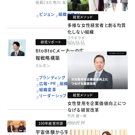
役員CEO 布川 友也氏
の司令塔」に
ビジョン
組織デザイン
経営メソッド
多様な女性経営者と創る均質
化しない組織
コラボラボ
研究リポート
2026.01.27
2026.07.30
BtoBtoCメーカーの広
報戦略構築
ミルボン
ブランディング
広報・PR
組織デザイン
組織変革
リーダーシップ
経営メソッド
女性登用を企業価値向上につ
なげる経営改革
竹内 建一郎
2026.07.30
100年経営対談
2026.01.17
宇宙体験から学ぶ、唯