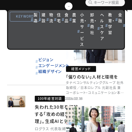
VIEW MORE
編集部オススメ記事
製
建
物
住
食
農
小
卸
ヘ
教
金
観
KEYWORD
モデル企業
2026.02.19
造
設
流
宅
品
業
売・
売・
ル
育・
融
光
相合で実現するサステ
サ
商
ス
学
宿
ー
社
ケ
習
泊
ナブルグロース。成長
ビ
ア
の原動力は、現場にあ
ス
り
ミネベアミツミ
ビジョン
エンゲージメント
経営メソッド
組織デザイン
「偏りのない」人材と環境を
タナベコンサルティンググループ 社外
取締役／日本ロレアル 元副社長 兼
コーポレート・コミュニケーション本部
本部長／キャリアコンサルタント 井村
100年経営対談
2026.02.18
2026.07.31
牧
失われた30年を打破
する「攻めの経営管
理」。生成AIとデータの
力で経営企画を「変革
ログラス 代表取締役 執行