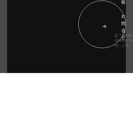
報
お
問
合
© TANABE
せ
CONSULTI
CO., LTD.