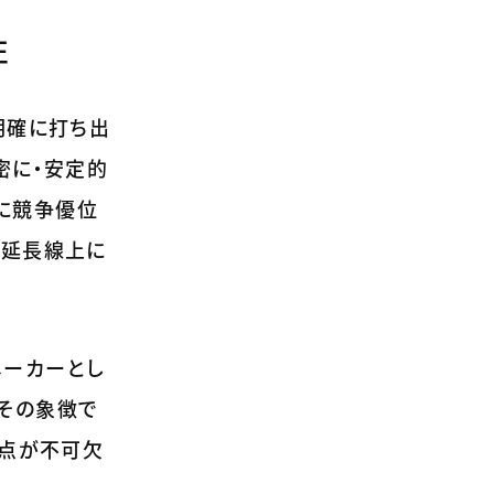
性
明確に打ち出
密に・安定的
に競争優位
の延長線上に
メーカーとし
その象徴で
視点が不可欠