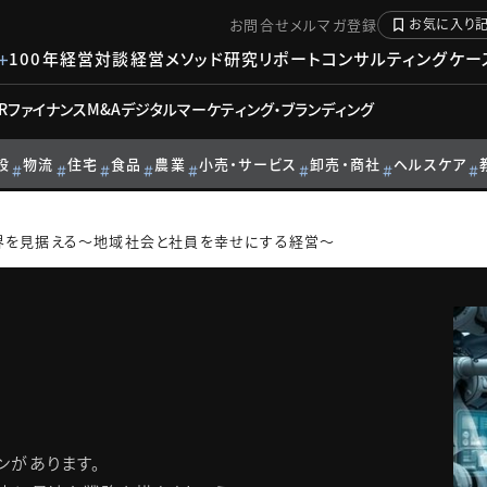
お問合せ
メルマガ登録
お気に入り
100年経営対談
経営メソッド
研究リポート
コンサルティングケー
R
ファイナンス
M&A
デジタル
マーケティング・ブランディング
設
物流
住宅
食品
農業
小売・サービス
卸売・商社
ヘルスケア
界を見据える～地域社会と社員を幸せにする経営～
ンがあります。