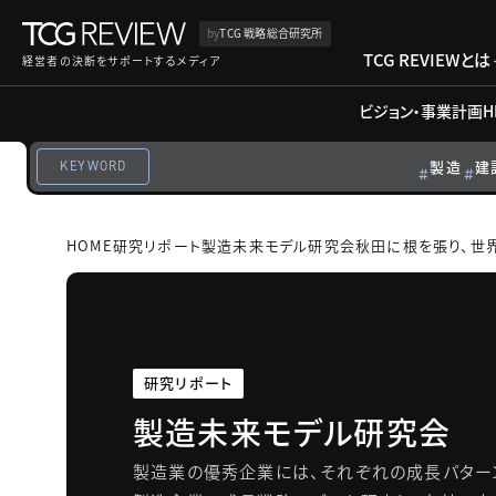
by
TCG 戦略総合研究所
TCG REVIEWとは
経営者の決断をサポートするメディア
ビジョン・事業計画
H
製造
建
KEYWORD
HOME
研究リポート
製造未来モデル研究会
秋田に根を張り、世
研究リポート
製造未来モデル研究会
製造業の優秀企業には、それぞれの成長パター