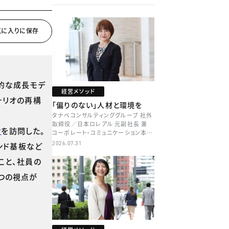
的な成長モデ
経営メソッド
ォリオの再構
「偏りのない」人材と環境を
タナベコンサルティンググループ 社外
取締役／日本ロレアル 元副社長 兼
y
を訪問した。
コーポレート・コミュニケーション本部
本部長／キャリアコンサルタント 井村
2026.07.31
ンド基板など
牧
こと、社員の
つの視点が