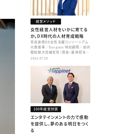
経営メソッド
女性経営人材をいかに育てる
か。DX時代の人材育成戦略
官民連携DX女性活躍コンソーシアム
代表理事／Surpass 特別顧問／前内
閣総理大臣補佐官（賃金・雇用担当）
矢田 稚子
2026.07.30
100年経営対談
エンタテインメントの力で感動
を提供し、夢のある明日をつく
る