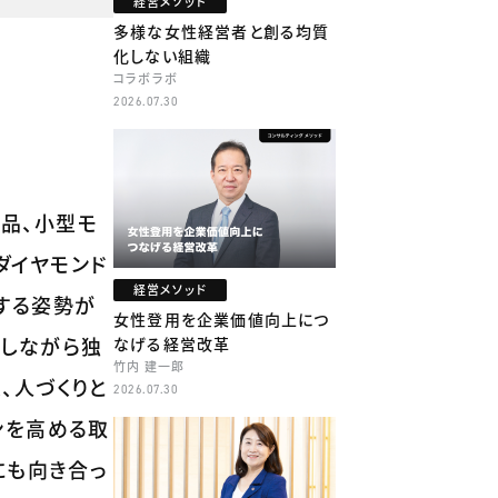
経営メソッド
多様な女性経営者と創る均質
化しない組織
コラボラボ
2026.07.30
部品、小型モ
ダイヤモンド
経営メソッド
求する姿勢が
女性登用を企業価値向上につ
用しながら独
なげる経営改革
竹内 建一郎
、人づくりと
2026.07.30
ンを高める取
にも向き合っ