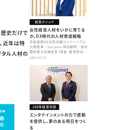
経営メソッド
女性経営人材をいかに育てる
の歴史だけで
か。DX時代の人材育成戦略
。近年は特
官民連携DX女性活躍コンソーシアム
代表理事／Surpass 特別顧問／前内
閣総理大臣補佐官（賃金・雇用担当）
ジタル人材の
矢田 稚子
2026.07.30
100年経営対談
エンタテインメントの力で感動
を提供し、夢のある明日をつく
る