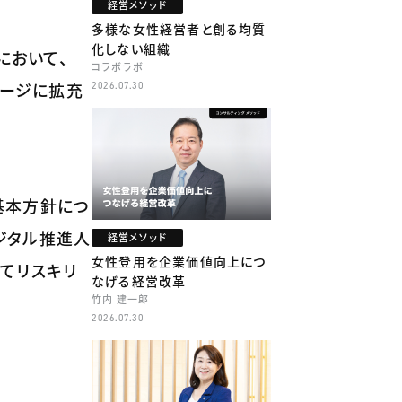
経営メソッド
多様な女性経営者と創る均質
化しない組織
において、
コラボラボ
ケージに拡充
2026.07.30
基本方針につ
デジタル推進人
経営メソッド
女性登用を企業価値向上につ
いてリスキリ
なげる経営改革
竹内 建一郎
2026.07.30