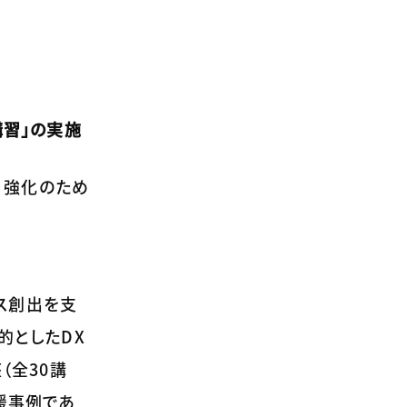
講習」の実施
・強化のため
ス創出を支
的としたDX
（全30講
援事例であ