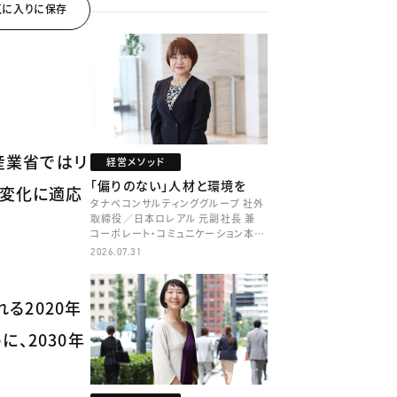
済産業省ではリ
経営メソッド
「偏りのない」人材と環境を
な変化に適応
タナベコンサルティンググループ 社外
取締役／日本ロレアル 元副社長 兼
コーポレート・コミュニケーション本部
本部長／キャリアコンサルタント 井村
2026.07.31
牧
る2020年
、2030年