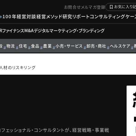
お問合せ
メルマガ登録
お気に入り
100年経営対談
経営メソッド
研究リポート
コンサルティングケー
R
ファイナンス
M&A
デジタル
マーケティング・ブランディング
設
物流
住宅
食品
農業
小売・サービス
卸売・商社
ヘルスケア
人材のリスキリング
フェッショナル・コンサルタントが、経営戦略・事業戦