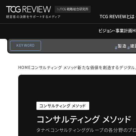
by
TCG 戦略総合研究所
TCG REVIEWとは
経営者の決断をサポートするメディア
ビジョン・事業計画
H
製造
建
KEYWORD
HOME
コンサルティング メソッド
新たな価値を創造するデジタル
コンサルティング メソッド
コンサルティング メソッド
タナベコンサルティンググループの各分野のプロ