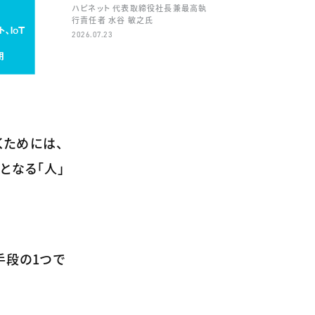
ハピネット 代表取締役社長兼最高執
行責任者 水谷 敏之氏
2026.07.23
ためには、
となる「人」
手段の1つで