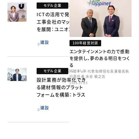
モデル企業
2020.01.31
ICTの活用で発注主と
工事会社のマッチング
を展開：ユニオンテック
建設
100年経営対談
エンタテインメントの力で感動
を提供し、夢のある明日をつく
る
モデル企業
2020.01.31
ハピネット 代表取締役社長兼最高執
行責任者 水谷 敏之氏
設計業務が効率化でき
2026.07.23
る建材情報のプラット
フォームを構築：トラス
建設