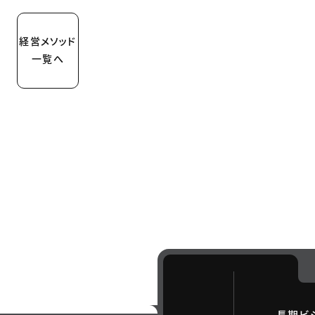
経営メソッド
一覧へ
長期ビ