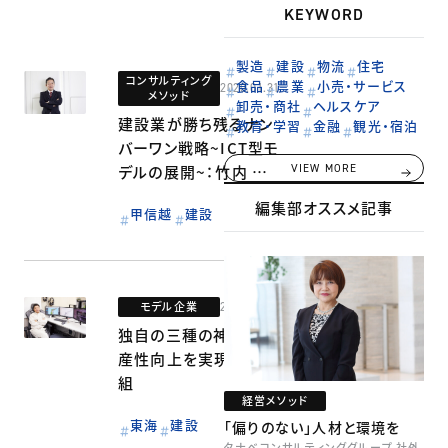
KEYWORD
製造
建設
物流
住宅
コンサルティング
食品
農業
小売・サービス
2020.01.31
メソッド
卸売・商社
ヘルスケア
建設業が勝ち残るナン
教育・学習
金融
観光・宿泊
バーワン戦略~ICT型モ
デルの展開~：竹内 建
VIEW MORE
一郎
編集部オススメ記事
甲信越
建設
モデル企業
2020.01.31
独自の三種の神器で生
産性向上を実現：正治
組
経営メソッド
東海
建設
「偏りのない」人材と環境を
タナベコンサルティンググループ 社外