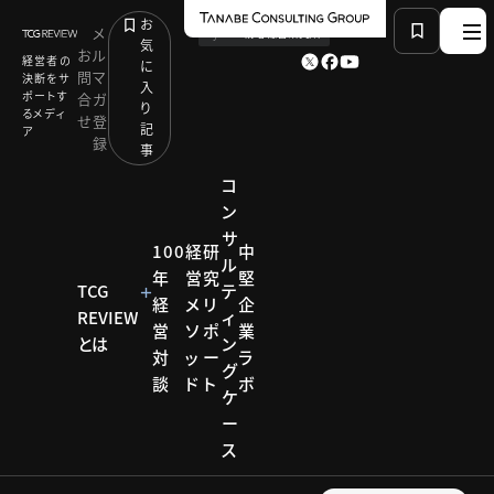
お
メ
by
TCG 戦略総合研究所
気
お
ル
経営者の
に
問
マ
決断をサ
入
ポートす
合
ガ
り
るメディ
せ
登
記
ア
録
事
コ
ン
サ
HOME
経営メソッド
建設テック
100
経
研
中
ル
年
営
究
堅
TCG
テ
経
メ
リ
企
REVIEW
ィ
経営メソッド
営
ソ
ポ
業
とは
ン
対
ッ
ー
ラ
建設テック
グ
談
ド
ト
ボ
ケ
「Construction（建
ー
設）
ス
×Technology（技