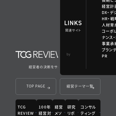
経営計
DX・デ
HR・
LINKS
人材育
関連サイト
コーポ
ナンス・
事業承継
ブラン
TCG 戦略総合研
by
PR
究所
経営者の決断をサポートするメディア
TOP PAGE
経営テーマ一覧
TCG
100年
経営
研究
コンサル
REVIEW
経営対
メソ
リポ
ティング