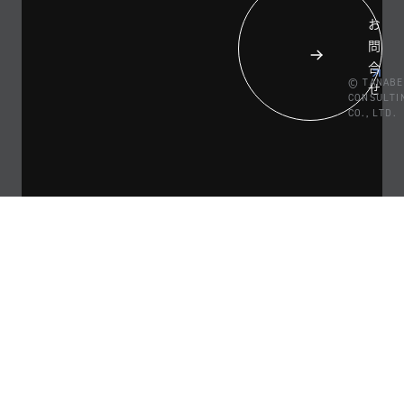
お
問
合
© TANABE
せ
CONSULTI
CO., LTD.