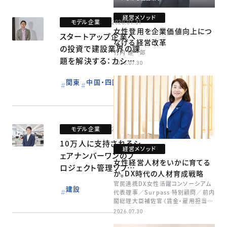
経営メソッド
モデル企業
2020.01.31
女性登用を企業価値向上につ
スタートアップ企業へ
なげる経営改革
の投資で建設業界の課
竹内 建一郎
題を解決する：カシワ
2026.07.30
バラ・コーポレーション
関東
中国・四国
モデル企業
2020.01.31
10万人に支持されるシ
経営メソッド
ェアナンバーワンのプ
女性経営人材をいかに育てる
ロジェクト管理ソフトウ
か。DX時代の人材育成戦略
エア：オクト
官民連携DX女性活躍コンソーシアム
建設
代表理事／Surpass 特別顧問／前内
閣総理大臣補佐官（賃金・雇用担当）
矢田 稚子
2026.07.30