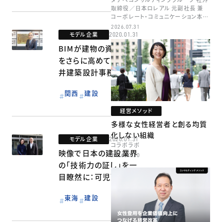
取締役／日本ロレアル 元副社長 兼
コーポレート・コミュニケーション本部
本部長／キャリアコンサルタント 井村
2026.07.31
牧
モデル企業
2020.01.31
BIMが建物の資産価値
をさらに高めていく：安
井建築設計事務所
関西
建設
経営メソッド
多様な女性経営者と創る均質
化しない組織
モデル企業
2020.01.31
コラボラボ
映像で日本の建設業界
2026.07.30
の「技術力の証し」を一
目瞭然に：可児建設
東海
建設