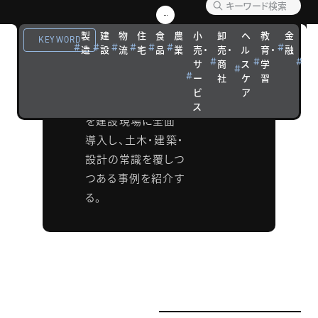
術）」の融合で、建設
業の生産性向上と
製
建
物
住
食
農
小
卸
ヘ
教
金
観
KEYWORD
技術革新を図る動き
造
設
流
宅
品
業
売・
売・
ル
育・
融
光
が活発だ。AI 活用
サ
商
ス
学
宿
ー
社
ケ
習
泊
やドローン 3D測量、
ビ
ア
XRなどの最新技術
ス
を建設現場に全面
導入し、土木・建築・
設計の常識を覆しつ
つある事例を紹介す
る。