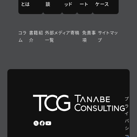
とは
談
ッド
ート
ケース
コラ
書籍紹
外部メディア寄稿
免責事
サイトマッ
ム
介
一覧
項
プ
プ
ラ
イ
バ
シ
ー