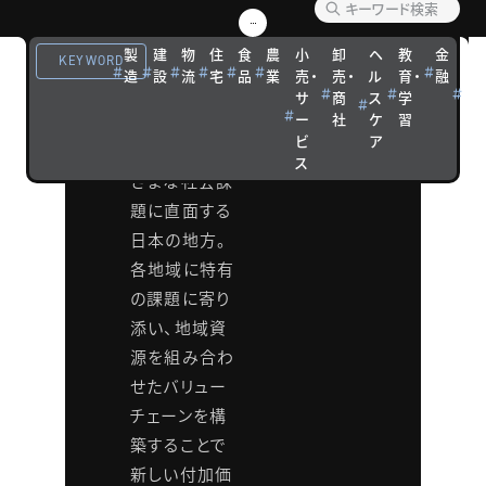
ション
製
建
物
住
食
農
小
卸
ヘ
教
金
観
KEYWORD
人口減少や少
造
設
流
宅
品
業
売・
売・
ル
育・
融
光
子高齢化、過
サ
商
ス
学
宿
ー
社
ケ
習
泊
疎化、産業空
ビ
ア
洞化などさま
ス
ざまな社会課
題に直面する
日本の地方。
各地域に特有
の課題に寄り
添い、地域資
源を組み合わ
せたバリュー
チェーンを構
築することで
新しい付加価