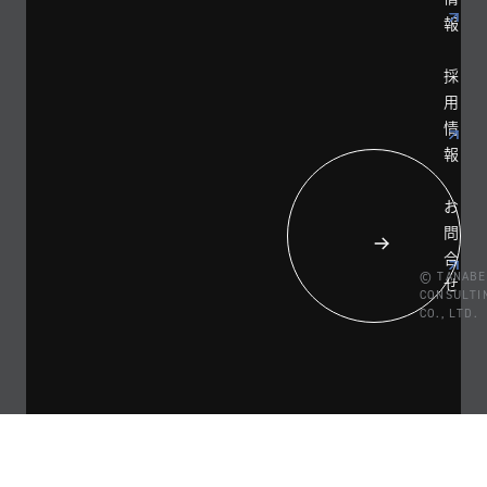
報
採
用
情
報
お
問
合
© TANABE
せ
CONSULTI
CO., LTD.