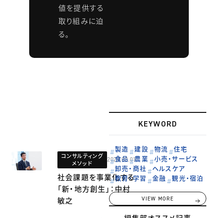
値を提供する
取り組みに迫
る。
KEYWORD
製造
建設
物流
住宅
コンサルティング
食品
農業
小売・サービス
2023.03.01
メソッド
卸売・商社
ヘルスケア
社会課題を事業化する
教育・学習
金融
観光・宿泊
「新・地方創生」：中村
敏之
VIEW MORE
編集部オススメ記事