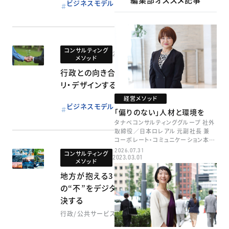
ビジネスモデル
コンサルティング
2023.03.01
メソッド
行政との向き合い方を
リ・デザインする
経営メソッド
ビジネスモデル
「偏りのない」人材と環境を
タナベコンサルティンググループ 社外
取締役／日本ロレアル 元副社長 兼
コーポレート・コミュニケーション本部
本部長／キャリアコンサルタント 井村
2026.07.31
コンサルティング
牧
2023.03.01
メソッド
地方が抱える3つ
の“不”をデジタルで解
決する
行政/公共サービス