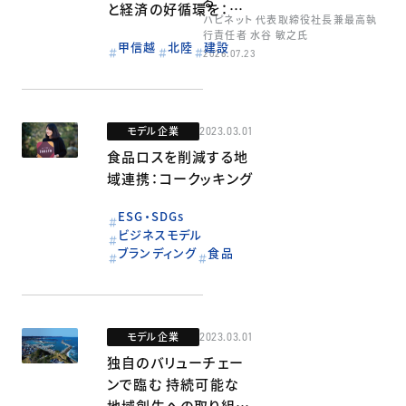
る
と経済の好循環を：西
ハピネット 代表取締役社長兼最高執
松建設
行責任者 水谷 敏之氏
甲信越
北陸
建設
2026.07.23
モデル企業
2023.03.01
食品ロスを削減する地
域連携：コークッキング
ESG・SDGs
ビジネスモデル
ブランディング
食品
モデル企業
2023.03.01
独自のバリューチェー
ンで臨む 持続可能な
地域創生への取り組