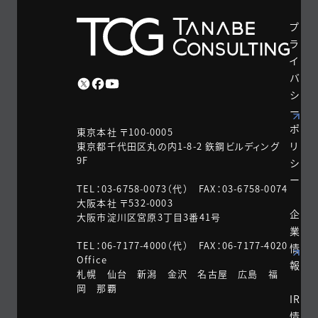
プ
ラ
イ
バ
シ
ー
ポ
東京本社 〒100-0005
リ
東京都千代田区丸の内1-8-2 鉃鋼ビルディング
9F
シ
ー
TEL：03-6758-0073（代） FAX：03-6758-0074
大阪本社 〒532-0003
企
大阪市淀川区宮原3丁目3番41号
業
TEL：06-7177-4000（代） FAX：06-7177-4020
情
Office
報
札幌 仙台 新潟 金沢 名古屋 広島 福
岡 那覇
IR
情