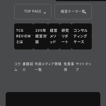
TOP PAGE
経営テーマ一覧
TCG
100年
経営
研究
コンサル
REVIEW
経営対
メソ
リポ
ティング
とは
談
ッド
ート
ケース
コラ
書籍紹
外部メディア寄稿
免責事
サイトマッ
ム
介
一覧
項
プ