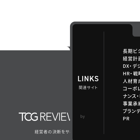
長期ビ
経営計
DX・デ
HR・
LINKS
人材育
関連サイト
コーポ
ナンス・
事業承継
ブラン
TCG 戦略総合研
by
PR
究所
経営者の決断をサポートするメディア