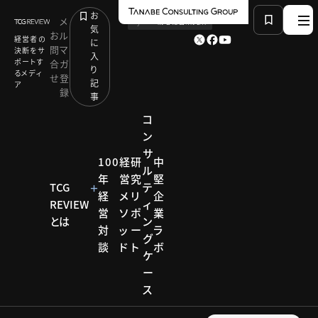
お
メ
by
TCG 戦略総合研究所
気
お
ル
経営者の
に
問
マ
決断をサ
入
ポートす
合
ガ
り
るメディ
せ
登
記
ア
録
事
コ
ン
サ
HOME
経営メソッド
シン・ローカライゼーション
100
経
研
中
ル
年
営
究
堅
TCG
テ
経
メ
リ
企
REVIEW
ィ
経営メソッド
営
ソ
ポ
業
とは
ン
対
ッ
ー
ラ
シン・ロ
グ
談
ド
ト
ボ
ケ
ーカラ
ー
ス
イゼー