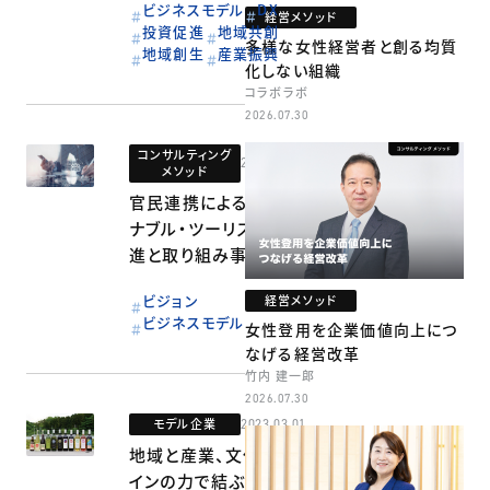
ビジネスモデル
DX
経営メソッド
投資促進
地域共創
多様な女性経営者と創る均質
地域創生
産業振興
化しない組織
コラボラボ
2026.07.30
コンサルティング
2023.03.01
メソッド
官民連携によるサステ
ナブル・ツーリズムの推
進と取り組み事例
ビジョン
経営メソッド
ビジネスモデル
女性登用を企業価値向上につ
なげる経営改革
竹内 建一郎
2026.07.30
モデル企業
2023.03.01
地域と産業、文化をワ
インの力で結ぶ東北の