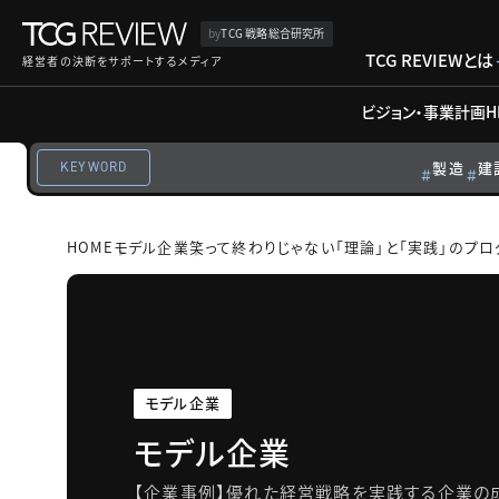
by
TCG 戦略総合研究所
TCG REVIEWとは
経営者の決断をサポートするメディア
ビジョン・事業計画
H
製造
建
KEYWORD
HOME
モデル企業
笑って終わりじゃない「理論」と「実践」のプロ
モデル企業
モデル企業
【企業事例】優れた経営戦略を実践する企業の