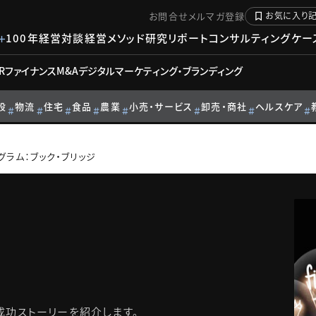
お問合せ
メルマガ登録
お気に入り
100年経営対談
経営メソッド
研究リポート
コンサルティングケー
R
ファイナンス
M&A
デジタル
マーケティング・ブランディング
設
物流
住宅
食品
農業
小売・サービス
卸売・商社
ヘルスケア
グラム：ブック・ブリッジ
成功ストーリーを紹介します。