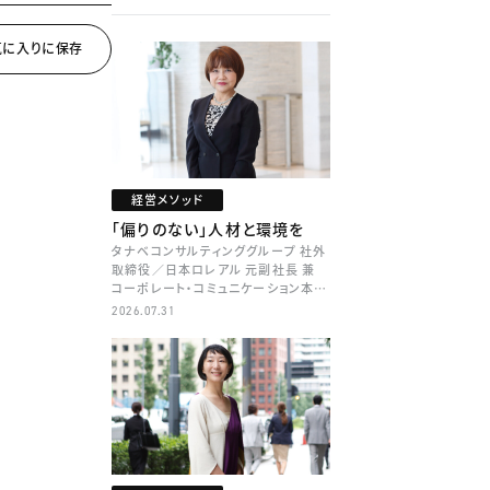
経営メソッド
「偏りのない」人材と環境を
タナベコンサルティンググループ 社外
取締役／日本ロレアル 元副社長 兼
コーポレート・コミュニケーション本部
本部長／キャリアコンサルタント 井村
2026.07.31
牧