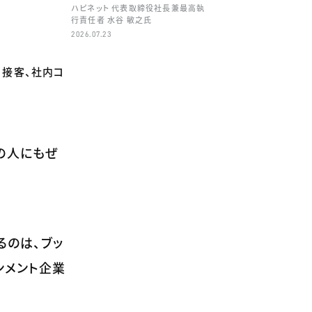
ハピネット 代表取締役社長兼最高執
行責任者 水谷 敏之氏
2026.07.23
、接客、社内コ
の人にもぜ
るのは、ブッ
ンメント企業