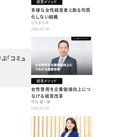
経営メソッド
多様な女性経営者と創る均質
化しない組織
コラボラボ
2026.07.30
ぶ「コミュ
経営メソッド
女性登用を企業価値向上につ
なげる経営改革
竹内 建一郎
2026.07.30