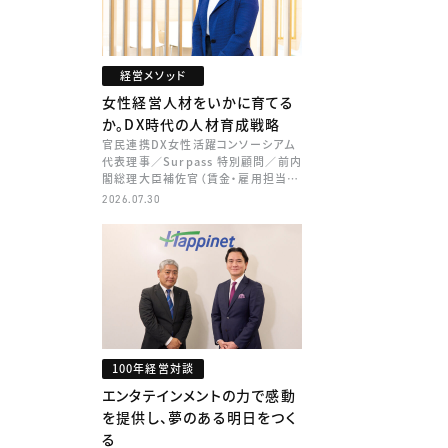
経営メソッド
女性経営人材をいかに育てる
か。DX時代の人材育成戦略
官民連携DX女性活躍コンソーシアム
代表理事／Surpass 特別顧問／前内
閣総理大臣補佐官（賃金・雇用担当）
矢田 稚子
2026.07.30
100年経営対談
エンタテインメントの力で感動
を提供し、夢のある明日をつく
る