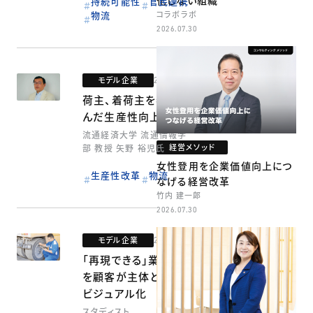
化しない組織
持続可能性
官民連携
物流
コラボラボ
2026.07.30
モデル企業
2020.07.31
荷主、着荷主を巻き込
んだ生産性向上
流通経済大学 流通情報学
経営メソッド
部 教授 矢野 裕児氏
女性登用を企業価値向上につ
生産性改革
物流
なげる経営改革
竹内 建一郎
2026.07.30
モデル企業
2020.07.22
「再現できる」業務手順
を顧客が主体となって
ビジュアル化
スタディスト