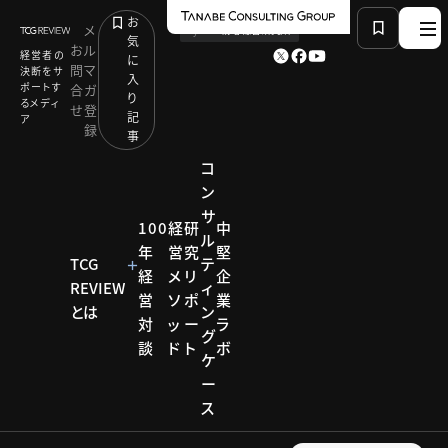
お
メ
by
TCG 戦略総合研究所
気
お
ル
経営者の
に
問
マ
決断をサ
入
ポートす
合
ガ
り
るメディ
せ
登
記
ア
録
事
コ
ン
サ
HOME
経営メソッド
サステナブルロジスティクス
100
経
研
中
ル
年
営
究
堅
TCG
テ
経
メ
リ
企
REVIEW
ィ
経営メソッド
営
ソ
ポ
業
とは
ン
対
ッ
ー
ラ
サステ
グ
談
ド
ト
ボ
ケ
ナブル
ー
ス
ロジス