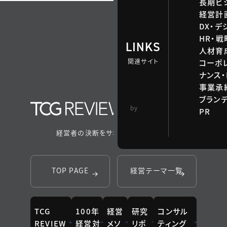
長期ビ
経営計
DX・デ
HR・
LINKS
人材育
関連サイト
コーポ
ナンス・
事業承継
ブラン
TCG 戦略総合研
by
PR
究所
経営者の決断をサポートするメディア
TOP PAGE
経営テーマ一覧
TCG
100年
経営
研究
コンサル
REVIEW
経営対
メソ
リポ
ティング