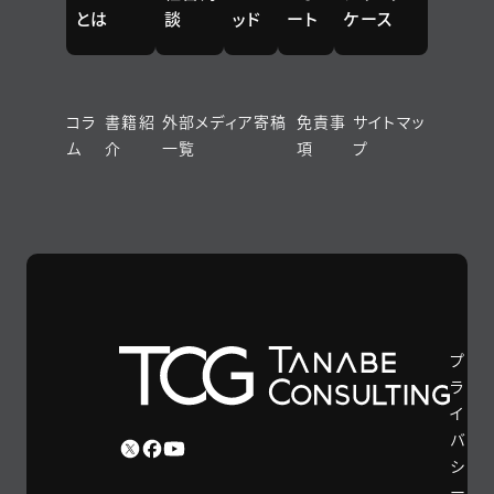
とは
談
ッド
ート
ケース
コラ
書籍紹
外部メディア寄稿
免責事
サイトマッ
ム
介
一覧
項
プ
プ
ラ
イ
バ
シ
ー