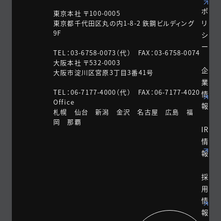
ポ
東京本社 〒100-0005
リ
東京都千代田区丸の内1-8-2 鉃鋼ビルディング
9F
シ
ー
TEL：03-6758-0073（代） FAX：03-6758-0074
大阪本社 〒532-0003
企
大阪市淀川区宮原3丁目3番41号
業
TEL：06-7177-4000（代） FAX：06-7177-4020
情
Office
報
札幌 仙台 新潟 金沢 名古屋 広島 福
岡 那覇
IR
情
報
採
用
情
報