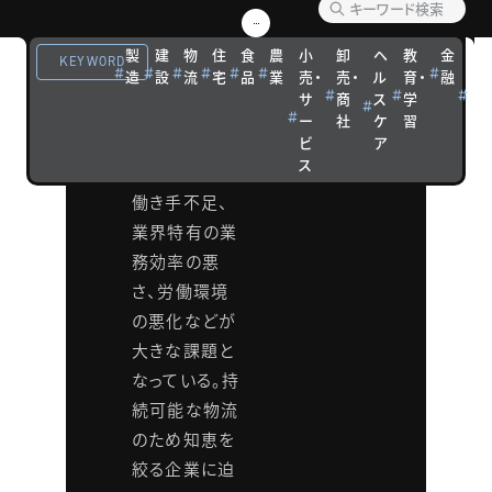
ティク
製
建
物
住
食
農
小
卸
ヘ
教
金
観
ス
KEYWORD
造
設
流
宅
品
業
売・
売・
ル
育・
融
光
サ
商
ス
学
宿
なくてはなら
ー
社
ケ
習
泊
ない基幹産
ビ
ア
ス
業・物流業。
働き手不足、
業界特有の業
務効率の悪
さ、労働環境
の悪化などが
大きな課題と
なっている。持
続可能な物流
のため知恵を
絞る企業に迫