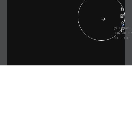
お
問
合
© TANABE
せ
CONSULTI
CO., LTD.