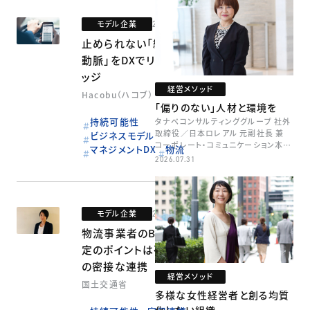
モデル企業
2020.07.31
止められない「経済の
動脈」をDXでリスクヘ
ッジ
経営メソッド
Hacobu（ハコブ）
「偏りのない」人材と環境を
持続可能性
タナベコンサルティンググループ 社外
取締役／日本ロレアル 元副社長 兼
ビジネスモデル
コーポレート・コミュニケーション本部
マネジメントDX
物流
本部長／キャリアコンサルタント 井村
2026.07.31
牧
モデル企業
2020.07.31
物流事業者のBCP策
定のポイントは荷主と
の密接な連携
経営メソッド
国土交通省
多様な女性経営者と創る均質