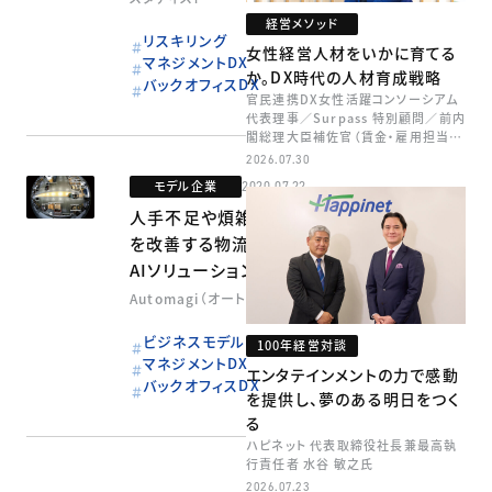
経営メソッド
リスキリング
女性経営人材をいかに育てる
マネジメントDX
か。DX時代の人材育成戦略
バックオフィスDX
官民連携DX女性活躍コンソーシアム
代表理事／Surpass 特別顧問／前内
閣総理大臣補佐官（賃金・雇用担当）
矢田 稚子
2026.07.30
モデル企業
2020.07.22
人手不足や煩雑な業務
を改善する物流業界の
AIソリューション
Automagi（オートマギ）
ビジネスモデル
100年経営対談
マネジメントDX
エンタテインメントの力で感動
バックオフィスDX
を提供し、夢のある明日をつく
る
ハピネット 代表取締役社長兼最高執
行責任者 水谷 敏之氏
2026.07.23