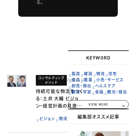
る。
KEYWORD
製造
建設
物流
住宅
コンサルティング
食品
農業
小売・サービス
2020.07.31
メソッド
卸売・商社
ヘルスケア
持続可能な物流をつく
教育・学習
金融
観光・宿泊
る：土井 大輔 ビジョ
ン・経営計画の見直し
VIEW MORE
の必要性：番匠 茂
編集部オススメ記事
ビジョン
物流