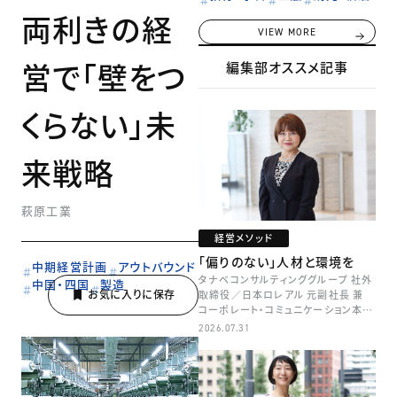
両利きの経
VIEW MORE
営で「壁をつ
編集部オススメ記事
くらない」未
来戦略
萩原工業
経営メソッド
「偏りのない」人材と環境を
中期経営計画
アウトバウンド
タナベコンサルティンググループ 社外
中国・四国
製造
取締役／日本ロレアル 元副社長 兼
コーポレート・コミュニケーション本部
本部長／キャリアコンサルタント 井村
2026.07.31
牧