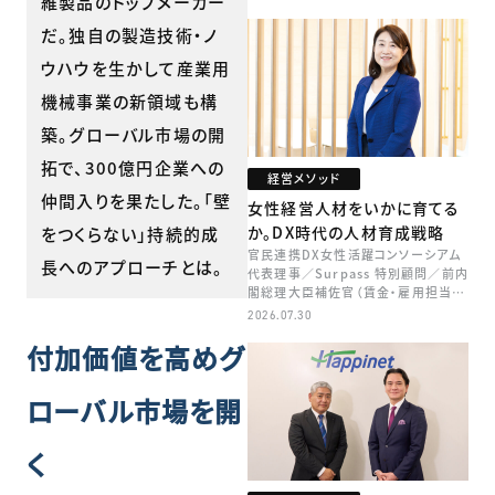
維製品のトップメーカー
だ。独自の製造技術・ノ
ウハウを生かして産業用
機械事業の新領域も構
築。グローバル市場の開
拓で、300億円企業への
経営メソッド
仲間入りを果たした。「壁
女性経営人材をいかに育てる
か。DX時代の人材育成戦略
をつくらない」持続的成
官民連携DX女性活躍コンソーシアム
長へのアプローチとは。
代表理事／Surpass 特別顧問／前内
閣総理大臣補佐官（賃金・雇用担当）
矢田 稚子
2026.07.30
付加価値を高めグ
ローバル市場を開
く