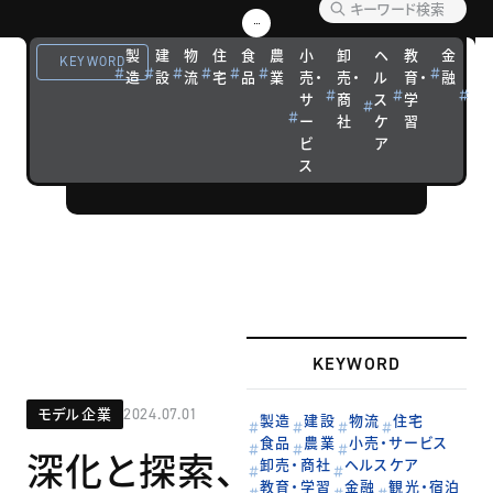
【企業事例】
優れた経営戦
製
建
物
住
食
農
小
卸
ヘ
教
金
観
KEYWORD
略を実践する
造
設
流
宅
品
業
売・
売・
ル
育・
融
光
サ
商
ス
学
宿
企業の成功ス
ー
社
ケ
習
泊
トーリーを紹
ビ
ア
介します。
ス
KEYWORD
モデル企業
2024.07.01
製造
建設
物流
住宅
食品
農業
小売・サービス
深化と探索、
卸売・商社
ヘルスケア
教育・学習
金融
観光・宿泊