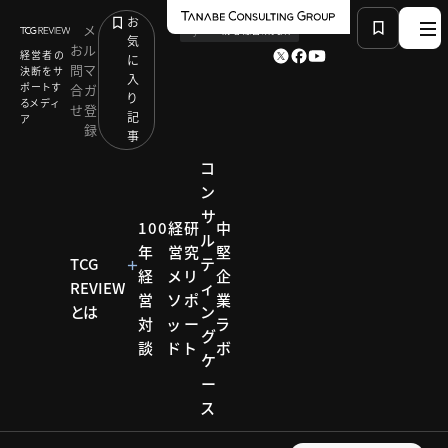
お
メ
by
TCG 戦略総合研究所
気
お
ル
経営者の
に
問
マ
決断をサ
入
ポートす
合
ガ
り
るメディ
せ
登
記
ア
録
事
コ
ン
サ
HOME
モデル企業
100
経
研
中
ル
深化と探索、両利きの経営で「壁をつくらない」未来戦
年
営
究
堅
略
TCG
テ
経
メ
リ
企
REVIEW
ィ
営
ソ
ポ
業
とは
ン
対
ッ
ー
ラ
モデル企業
グ
談
ド
ト
ボ
ケ
モデル
ー
ス
企業