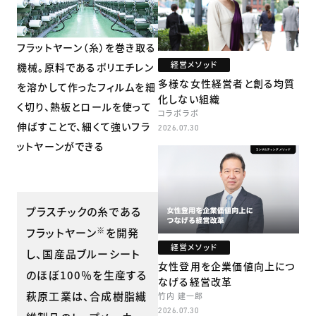
フラットヤーン（糸）を巻き取る
経営メソッド
機械。原料であるポリエチレン
多様な女性経営者と創る均質
を溶かして作ったフィルムを細
化しない組織
く切り、熱板とロールを使って
コラボラボ
伸ばすことで、細くて強いフラ
2026.07.30
ットヤーンができる
プラスチックの糸である
※
フラットヤーン
を開発
経営メソッド
し、国産品ブルーシート
女性登用を企業価値向上につ
のほぼ100％を生産する
なげる経営改革
萩原工業は、合成樹脂繊
竹内 建一郎
2026.07.30