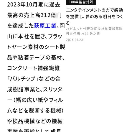
100年経営対談
2023年10月期に過去
エンタテインメントの力で感動
最高の売上高312億円
を提供し、夢のある明日をつく
る
を達成した
萩原工業
。岡
ハピネット 代表取締役社長兼最高執
行責任者 水谷 敏之氏
山に本社を置き、フラッ
2026.07.23
トヤーン素材のシート製
品や粘着テープの基材、
コンクリート補強繊維
「バルチップ」などの合
成樹脂事業と、スリッタ
ー（幅の広い紙やフィル
ムなどを裁断する機械）
や検品機械などの機械
事業を両輪として成長