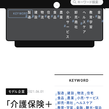
【企業事例】
優れた経営戦
製
建
物
住
食
農
小
卸
ヘ
教
金
観
KEYWORD
略を実践する
造
設
流
宅
品
業
売・
売・
ル
育・
融
光
サ
商
ス
学
宿
企業の成功ス
ー
社
ケ
習
泊
トーリーを紹
ビ
ア
介します。
ス
KEYWORD
モデル企業
2021.06.01
製造
建設
物流
住宅
食品
農業
小売・サービス
「介護保険＋
卸売・商社
ヘルスケア
教育・学習
金融
観光・宿泊