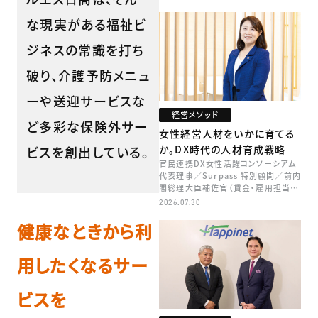
な現実がある福祉ビ
ジネスの常識を打ち
破り、介護予防メニュ
ーや送迎サービスな
経営メソッド
ど多彩な保険外サー
女性経営人材をいかに育てる
か。DX時代の人材育成戦略
ビスを創出している。
官民連携DX女性活躍コンソーシアム
代表理事／Surpass 特別顧問／前内
閣総理大臣補佐官（賃金・雇用担当）
矢田 稚子
2026.07.30
健康なときから利
用したくなるサー
ビスを