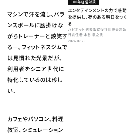
100年経営対談
エンタテインメントの力で感動
マシンで汗を流し、バラ
を提供し、夢のある明日をつく
る
ンスボールに腰掛けな
ハピネット 代表取締役社長兼最高執
がらトレーナーと談笑す
行責任者 水谷 敏之氏
2026.07.23
る―。フィットネスジムで
は見慣れた光景だが、
利用者をシニア世代に
特化しているのは珍し
い。
カフェやパソコン、料理
教室、シミュレーション