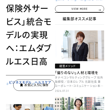
保険外サー
VIEW MORE
ビス」統合モ
編集部オススメ記事
デルの実現
へ：エムダブ
ルエス日高
経営メソッド
「偏りのない」人材と環境を
タナベコンサルティンググループ 社外
取締役／日本ロレアル 元副社長 兼
ビジネスモデル
ヘルスケア
コーポレート・コミュニケーション本部
本部長／キャリアコンサルタント 井村
2026.07.31
牧