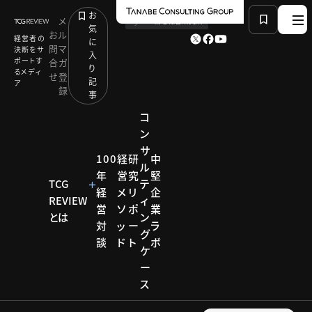
お
メ
by
TCG 戦略総合研究所
気
お
ル
経営者の
に
問
マ
決断をサ
入
ポートす
合
ガ
り
るメディ
せ
登
記
ア
録
事
コ
ン
サ
HOME
モデル企業
100
経
研
中
ル
「介護保険＋保険外サービス」統合モデルの実現へ：
年
営
究
堅
エムダブルエス日高
TCG
テ
経
メ
リ
企
REVIEW
ィ
営
ソ
ポ
業
とは
ン
対
ッ
ー
ラ
モデル企業
グ
談
ド
ト
ボ
ケ
モデル
ー
ス
企業