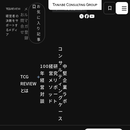
お
メ
by
TCG 戦略総合研究所
気
お
ル
経営者の
に
問
マ
決断をサ
入
ポートす
合
ガ
り
るメディ
せ
登
記
ア
録
事
コ
ン
サ
HOME
モデル企業
100
経
研
中
ル
日本初のスマホを利用したオンライン診療：MRT
年
営
究
堅
TCG
テ
経
メ
リ
企
REVIEW
ィ
営
ソ
ポ
業
とは
ン
モデル企業
対
ッ
ー
ラ
グ
談
ド
ト
ボ
モデル
ケ
ー
企業
ス
【企業事例】