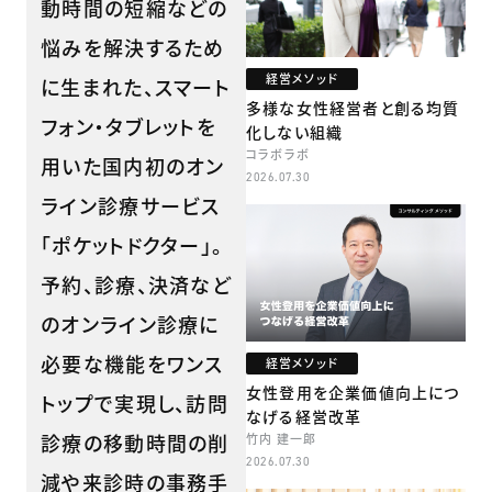
動時間の短縮などの
悩みを解決するため
経営メソッド
に生まれた、スマート
多様な女性経営者と創る均質
フォン・タブレットを
化しない組織
コラボラボ
用いた国内初のオン
2026.07.30
ライン診療サービス
「ポケットドクター」。
予約、診療、決済など
のオンライン診療に
必要な機能をワンス
経営メソッド
女性登用を企業価値向上につ
トップで実現し、訪問
なげる経営改革
診療の移動時間の削
竹内 建一郎
2026.07.30
減や来診時の事務手