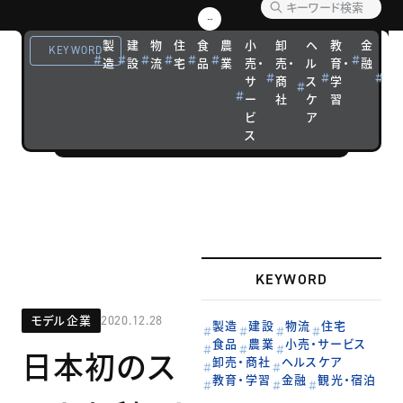
優れた経営戦
略を実践する
製
建
物
住
食
農
小
卸
ヘ
教
金
観
KEYWORD
造
設
流
宅
品
業
売・
売・
ル
育・
融
光
企業の成功ス
サ
商
ス
学
宿
トーリーを紹
ー
社
ケ
習
泊
介します。
ビ
ア
ス
KEYWORD
モデル企業
2020.12.28
製造
建設
物流
住宅
食品
農業
小売・サービス
日本初のス
卸売・商社
ヘルスケア
教育・学習
金融
観光・宿泊