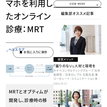
マホを利用し
VIEW MORE
たオンライン
編集部オススメ記事
診療：MRT
ヘルスケア
経営メソッド
「偏りのない」人材と環境を
タナベコンサルティンググループ 社外
取締役／日本ロレアル 元副社長 兼
コーポレート・コミュニケーション本部
本部長／キャリアコンサルタント 井村
2026.07.31
牧
MRTとオプティムが
開発し、診療時の移