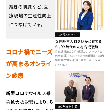
続きの削減など、医
療現場の生産性向上
につなげている。
経営メソッド
女性経営人材をいかに育てる
か。DX時代の人材育成戦略
コロナ禍でニーズ
官民連携DX女性活躍コンソーシアム
代表理事／Surpass 特別顧問／前内
閣総理大臣補佐官（賃金・雇用担当）
が高まるオンライ
矢田 稚子
2026.07.30
ン診療
新型コロナウイルス感
染拡大の影響により、多
100年経営対談