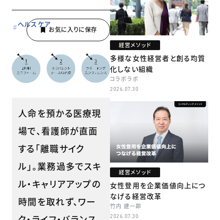
ヘルスケア
経営メソッド
多様な女性経営者と創る均質
化しない組織
コラボラボ
2026.07.30
人命を預かる医療現
場で、看護師が直面
する「離職サイク
ル」。業務過多でスキ
経営メソッド
ル・キャリアアップの
女性登用を企業価値向上につ
なげる経営改革
時間を取れず、ワー
竹内 建一郎
2026.07.30
ク・ライフ・バランス