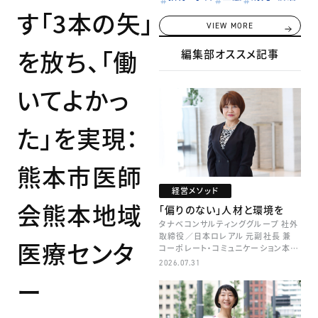
す「3本の矢」
VIEW MORE
を放ち、「働
編集部オススメ記事
いてよかっ
た」を実現：
熊本市医師
経営メソッド
会熊本地域
「偏りのない」人材と環境を
タナベコンサルティンググループ 社外
取締役／日本ロレアル 元副社長 兼
医療センタ
コーポレート・コミュニケーション本部
本部長／キャリアコンサルタント 井村
2026.07.31
牧
ー