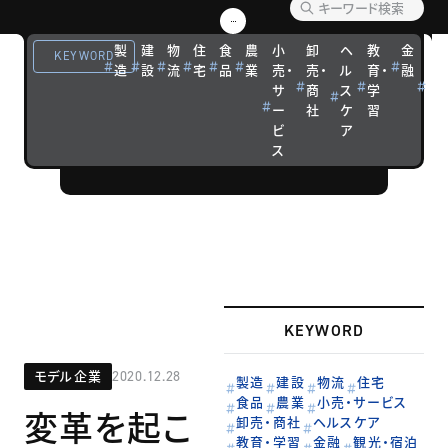
【企業事例】
優れた経営戦
製
建
物
住
食
農
小
卸
ヘ
教
金
観
KEYWORD
略を実践する
造
設
流
宅
品
業
売・
売・
ル
育・
融
光
サ
商
ス
学
宿
企業の成功ス
ー
社
ケ
習
泊
トーリーを紹
ビ
ア
介します。
ス
KEYWORD
モデル企業
2020.12.28
製造
建設
物流
住宅
食品
農業
小売・サービス
変革を起こ
卸売・商社
ヘルスケア
教育・学習
金融
観光・宿泊