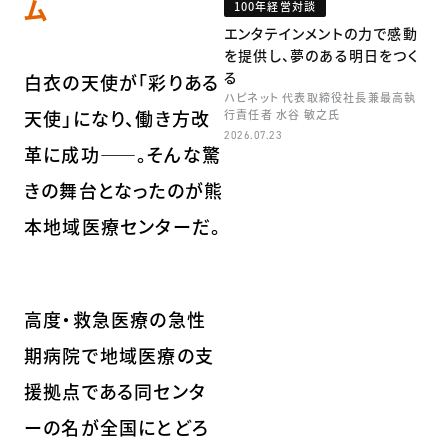
ム
100年経営対談
エンタテインメントの力で感動
を提供し、夢のある明日をつく
る
白衣の天使が「彩りある
ハピネット 代表取締役社長兼最高執
天使」になり、働き方改
行責任者 水谷 敏之氏
2026.07.23
革に成功――。そんな驚
きの舞台となったのが熊
本地域医療センターだ。
高度・救急医療の急性
期病院で地域医療の支
援拠点である同センタ
ーの名が全国にとどろ