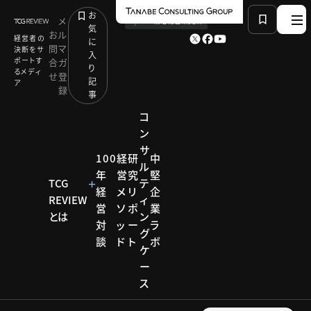
お
メ
by
TCG 戦略総合研究所
気
お
ル
経営者の
に
問
マ
決断をサ
入
ポートす
合
ガ
り
るメディ
せ
登
記
ア
録
事
コ
ン
サ
HOME
モデル企業
100
経
研
中
ル
変革を起こす「3本の矢」を放ち、「働いてよかった」を
年
営
究
堅
実現：熊本市医師会熊本地域医療センター
TCG
テ
経
メ
リ
企
REVIEW
ィ
営
ソ
ポ
業
とは
ン
対
ッ
ー
ラ
モデル企業
グ
談
ド
ト
ボ
ケ
モデル
ー
ス
企業