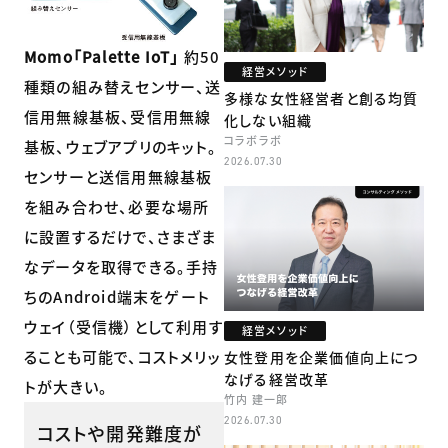
Momo「Palette IoT」
約50
経営メソッド
種類の組み替えセンサー、送
多様な女性経営者と創る均質
信用無線基板、受信用無線
化しない組織
コラボラボ
基板、ウェブアプリのキット。
2026.07.30
センサーと送信用無線基板
を組み合わせ、必要な場所
に設置するだけで、さまざま
なデータを取得できる。手持
ちのAndroid端末をゲート
ウェイ（受信機）として利用す
経営メソッド
ることも可能で、コストメリッ
女性登用を企業価値向上につ
なげる経営改革
トが大きい。
竹内 建一郎
2026.07.30
コストや開発難度が