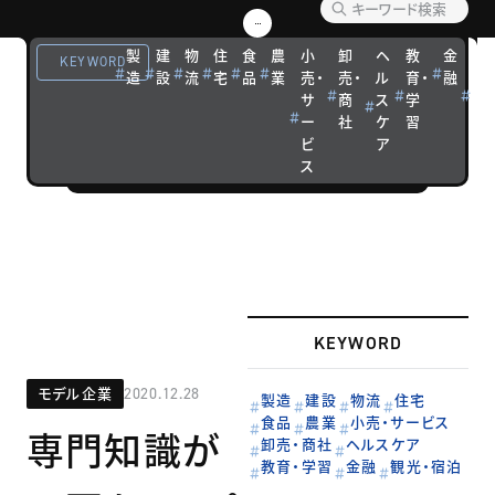
優れた経営戦
略を実践する
製
建
物
住
食
農
小
卸
ヘ
教
金
観
KEYWORD
造
設
流
宅
品
業
売・
売・
ル
育・
融
光
企業の成功ス
サ
商
ス
学
宿
トーリーを紹
ー
社
ケ
習
泊
介します。
ビ
ア
ス
KEYWORD
モデル企業
2020.12.28
製造
建設
物流
住宅
食品
農業
小売・サービス
専門知識が
卸売・商社
ヘルスケア
教育・学習
金融
観光・宿泊