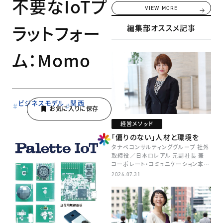
不要なIoTプ
VIEW MORE
ラットフォー
編集部オススメ記事
ム：Momo
ビジネスモデル
関西
経営メソッド
「偏りのない」人材と環境を
タナベコンサルティンググループ 社外
取締役／日本ロレアル 元副社長 兼
コーポレート・コミュニケーション本部
本部長／キャリアコンサルタント 井村
2026.07.31
牧