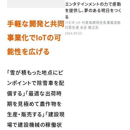
エンタテインメントの力で感動
を提供し、夢のある明日をつく
る
手軽な開発と共同
ハピネット 代表取締役社長兼最高執
行責任者 水谷 敏之氏
2026.07.23
事業化でIoTの可
能性を広げる
「雪が積もった地点にピ
ンポイントで除雪車を配
備する」「最適な出荷時
期を見極めて農作物を
生産・販売する」「建設現
場で建設機械の稼働状