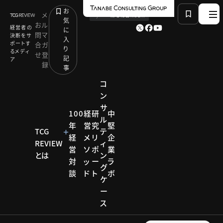
お
メ
by
TCG 戦略総合研究所
気
お
ル
経営者の
に
問
マ
決断をサ
入
ポートす
合
ガ
り
るメディ
せ
登
記
ア
録
事
コ
ン
サ
HOME
モデル企業
100
経
研
中
ル
専門知識が不要なIoTプラットフォーム：Momo
年
営
究
堅
TCG
テ
経
メ
リ
企
REVIEW
ィ
営
ソ
ポ
業
とは
ン
モデル企業
対
ッ
ー
ラ
グ
談
ド
ト
ボ
モデル
ケ
ー
企業
ス
【企業事例】