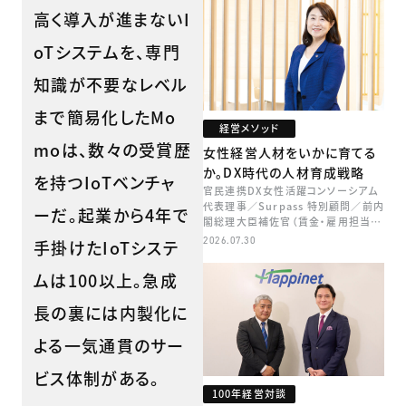
高く導入が進まないI
oTシステムを、専門
知識が不要なレベル
まで簡易化したMo
経営メソッド
moは、数々の受賞歴
女性経営人材をいかに育てる
か。DX時代の人材育成戦略
を持つIoTベンチャ
官民連携DX女性活躍コンソーシアム
代表理事／Surpass 特別顧問／前内
ーだ。起業から4年で
閣総理大臣補佐官（賃金・雇用担当）
矢田 稚子
2026.07.30
手掛けたIoTシステ
ムは100以上。急成
長の裏には内製化に
よる一気通貫のサー
ビス体制がある。
100年経営対談