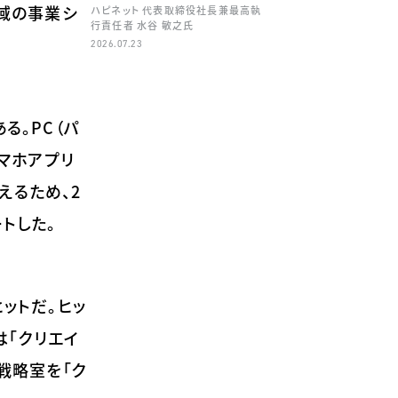
領域の事業シ
ハピネット 代表取締役社長兼最高執
行責任者 水谷 敏之氏
2026.07.23
る。PC（パ
スマホアプリ
えるため、2
トした。
ットだ。ヒッ
は「クリエイ
戦略室を「ク