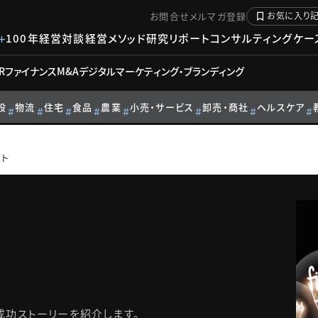
お問合せ
メルマガ登録
お気に入り
100年経営対談
経営メソッド
研究リポート
コンサルティングケー
R
ファイナンス
M&A
デジタル
マーケティング・ブランディング
設
物流
住宅
食品
農業
小売・サービス
卸売・商社
ヘルスケア
ト
成功ストーリーを紹介します。