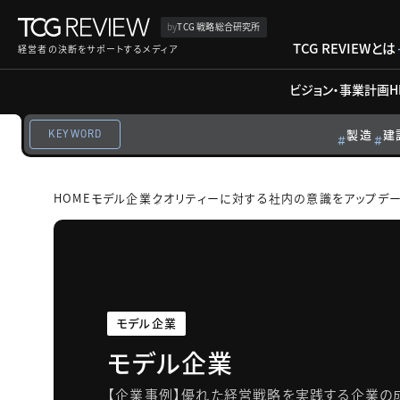
by
TCG 戦略総合研究所
TCG REVIEWとは
経営者の決断をサポートするメディア
ビジョン・事業計画
H
製造
建
KEYWORD
HOME
モデル企業
クオリティーに対する社内の意識をアップデー
モデル企業
モデル企業
【企業事例】優れた経営戦略を実践する企業の