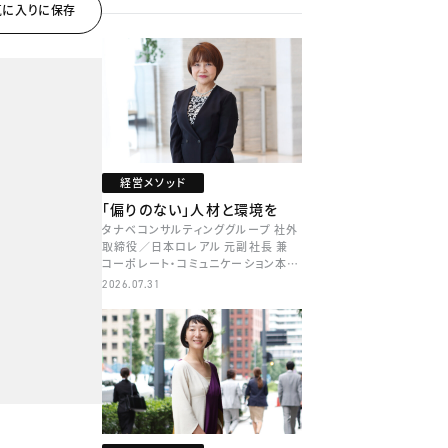
経営メソッド
「偏りのない」人材と環境を
タナベコンサルティンググループ 社外
取締役／日本ロレアル 元副社長 兼
コーポレート・コミュニケーション本部
本部長／キャリアコンサルタント 井村
2026.07.31
牧