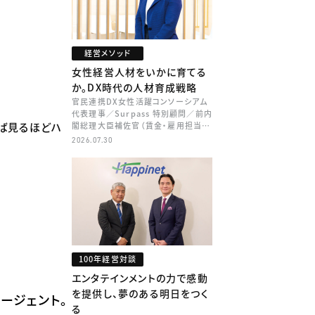
経営メソッド
女性経営人材をいかに育てる
か。DX時代の人材育成戦略
官民連携DX女性活躍コンソーシアム
代表理事／Surpass 特別顧問／前内
れば見るほどハ
閣総理大臣補佐官（賃金・雇用担当）
矢田 稚子
2026.07.30
100年経営対談
エンタテインメントの力で感動
を提供し、夢のある明日をつく
ージェント。
る