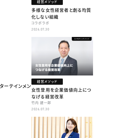
経営メソッド
多様な女性経営者と創る均質
化しない組織
コラボラボ
2026.07.30
経営メソッド
ターテインメン
女性登用を企業価値向上につ
なげる経営改革
竹内 建一郎
2026.07.30