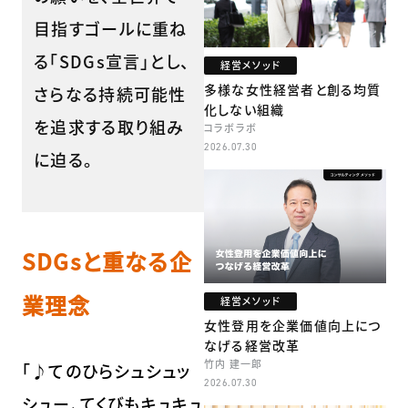
目指すゴールに重ね
る「SDGs宣言」とし、
経営メソッド
多様な女性経営者と創る均質
さらなる持続可能性
化しない組織
を追求する取り組み
コラボラボ
2026.07.30
に迫る。
SDGsと重なる企
業理念
経営メソッド
女性登用を企業価値向上につ
なげる経営改革
竹内 建一郎
「♪てのひらシュシュッ
2026.07.30
シュー、てくびもキュキュ