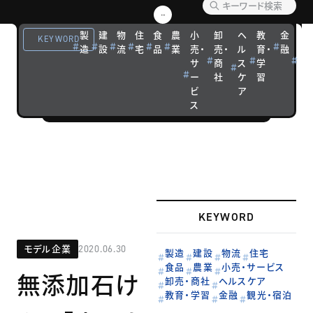
優れた経営戦
略を実践する
製
建
物
住
食
農
小
卸
ヘ
教
金
観
KEYWORD
造
設
流
宅
品
業
売・
売・
ル
育・
融
光
企業の成功ス
サ
商
ス
学
宿
トーリーを紹
ー
社
ケ
習
泊
介します。
ビ
ア
ス
KEYWORD
モデル企業
2020.06.30
製造
建設
物流
住宅
食品
農業
小売・サービス
無添加石け
卸売・商社
ヘルスケア
教育・学習
金融
観光・宿泊