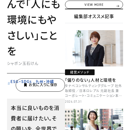
んで「人にも
VIEW MORE
環境にもや
編集部オススメ記事
さしい」こと
を
シャボン玉石けん
経営メソッド
「偏りのない」人材と環境を
ESG・SDGs
九州・沖縄
タナベコンサルティンググループ 社外
取締役／日本ロレアル 元副社長 兼
コーポレート・コミュニケーション本部
本部長／キャリアコンサルタント 井村
2026.07.31
牧
本当に良いものを消
費者に届けたい。そ
の願いを、全世界で