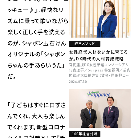
ッキュー♪」。軽快なリ
ズムに乗って歌いながら
楽しく正しく手を洗える
のが、シャボン玉石けん
経営メソッド
女性経営人材をいかに育てる
オリジナルの「シャボン
か。DX時代の人材育成戦略
ちゃんの手あらいうた」
官民連携DX女性活躍コンソーシアム
代表理事／Surpass 特別顧問／前内
だ。
閣総理大臣補佐官（賃金・雇用担当）
矢田 稚子
2026.07.30
「子どもはすぐに口ずさ
んでくれ、大人も楽しん
でくれます。新型コロナ
100年経営対談