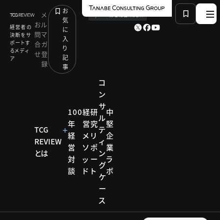
お
メ
by
TCG 戦略総合研究所
気
お
ル
経営者の
に
問
マ
決断をサ
入
ポートす
合
ガ
り
るメディ
せ
登
記
ア
録
事
コ
ン
サ
HOME
モデル企業
100
経
研
中
ル
無添加石けんで「人にも環境にもやさしい」ことを
年
営
究
堅
TCG
テ
経
メ
リ
企
REVIEW
ィ
営
ソ
ポ
業
とは
ン
モデル企業
対
ッ
ー
ラ
グ
談
ド
ト
ボ
モデル
ケ
ー
企業
ス
【企業事例】