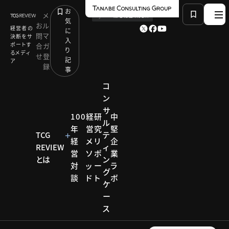
お
メ
by
TCG 戦略総合研究所
気
お
ル
経営者の
に
問
マ
決断をサ
入
ポートす
合
ガ
り
るメディ
せ
登
記
ア
録
事
コ
ン
サ
HOME
モデル企業
100
経
研
中
ル
受動から能動へ、連続M&Aで描く100年企業
年
営
究
堅
TCG
テ
経
メ
リ
企
REVIEW
ィ
営
ソ
ポ
業
とは
ン
モデル企業
対
ッ
ー
ラ
グ
談
ド
ト
ボ
モデル
ケ
ー
企業
ス
【企業事例】