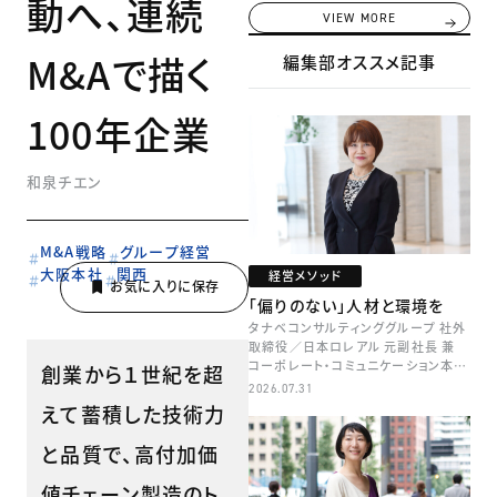
動へ、連続
VIEW MORE
M&Aで描く
編集部オススメ記事
100年企業
和泉チエン
M&A戦略
グループ経営
大阪本社
関西
経営メソッド
「偏りのない」人材と環境を
タナベコンサルティンググループ 社外
取締役／日本ロレアル 元副社長 兼
コーポレート・コミュニケーション本部
創業から１世紀を超
本部長／キャリアコンサルタント 井村
2026.07.31
牧
えて蓄積した技術力
と品質で、高付加価
値チェーン製造のト