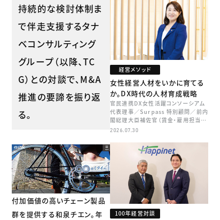
持続的な検討体制ま
で伴走支援するタナ
ベコンサルティング
グループ（以降、TC
経営メソッド
G）との対談で、M&A
女性経営人材をいかに育てる
か。DX時代の人材育成戦略
推進の要諦を振り返
官民連携DX女性活躍コンソーシアム
代表理事／Surpass 特別顧問／前内
る。
閣総理大臣補佐官（賃金・雇用担当）
矢田 稚子
2026.07.30
付加価値の高いチェーン製品
群を提供する和泉チエン。年
100年経営対談