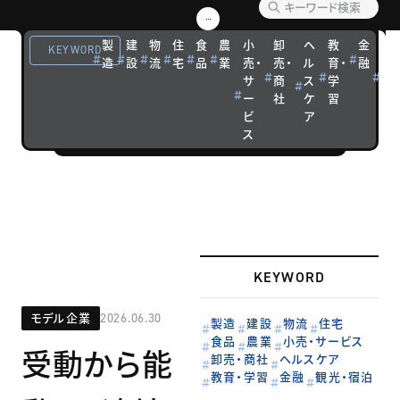
優れた経営戦
略を実践する
製
建
物
住
食
農
小
卸
ヘ
教
金
観
KEYWORD
造
設
流
宅
品
業
売・
売・
ル
育・
融
光
企業の成功ス
サ
商
ス
学
宿
トーリーを紹
ー
社
ケ
習
泊
介します。
ビ
ア
ス
KEYWORD
モデル企業
2026.06.30
製造
建設
物流
住宅
食品
農業
小売・サービス
受動から能
卸売・商社
ヘルスケア
教育・学習
金融
観光・宿泊