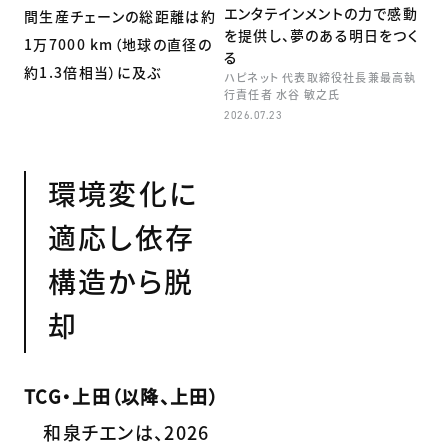
エンタテインメントの力で感動
間生産チェーンの総距離は約
を提供し、夢のある明日をつく
1万7000 km（地球の直径の
る
約1.3倍相当）に及ぶ
ハピネット 代表取締役社長兼最高執
行責任者 水谷 敏之氏
2026.07.23
環境変化に
適応し依存
構造から脱
却
TCG・上田（以降、上田）
和泉チエンは、2026