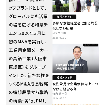
ップブランドとして、
グローバルにも活躍
経営メソッド
多様な女性経営者と創る均質
の場を広げる和泉チ
化しない組織
エン。2026年3月に
コラボラボ
2026.07.30
初のM&Aを実行し、
工業用金網メーカー
の真鍋工業（大阪市
東成区）をグループ
インした。新たな柱を
経営メソッド
つくるM&A成長戦略
女性登用を企業価値向上につ
なげる経営改革
の構想段階から戦略
竹内 建一郎
2026.07.30
の構築・実行、PMI、