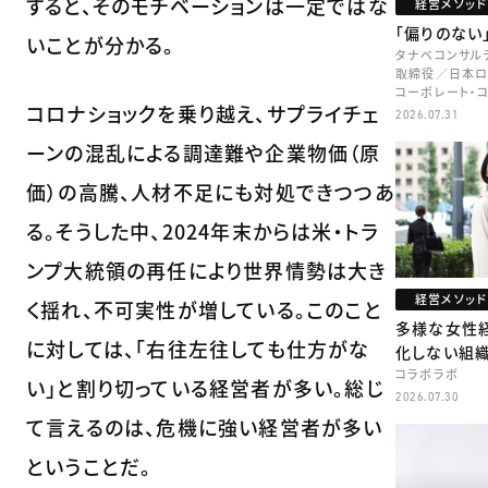
すると、そのモチベーションは一定ではな
経営メソッド
「偏りのない
いことが分かる。
タナベコンサル
取締役／日本ロ
コーポレート・
コロナショックを乗り越え、サプライチェ
本部長／キャリ
2026.07.31
牧
ーンの混乱による調達難や企業物価（原
価）の高騰、人材不足にも対処できつつあ
る。そうした中、2024年末からは米・トラ
ンプ大統領の再任により世界情勢は大き
経営メソッド
く揺れ、不可実性が増している。このこと
多様な女性
に対しては、「右往左往しても仕方がな
化しない組
コラボラボ
い」と割り切っている経営者が多い。総じ
2026.07.30
て言えるのは、危機に強い経営者が多い
ということだ。