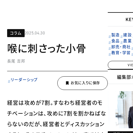
KE
コラム
2025.04.30
製造
建設
食品
農業
喉に刺さった小骨
卸売・商社
教育・学習
長尾 吉邦
VI
編集部
リーダーシップ
経営は攻めが7割。すなわち経営者のモ
チベーションは、攻めに7割を割かねばな
らないのだが、経営者とディスカッション