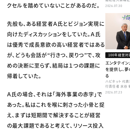
クセルを踏めていないことがあるのだ。
矢田 稚子
2026.07.30
先般も、ある経営者Ａ氏とビジョン実現に
向けたディスカッションをしていた。Ａ氏
は優秀で成長意欲の高い経営者ではある
が、どうも会話が“行きつ、戻りつ”で、攻
100年経営対
エンタテイン
めの決断に至らず、結局は１つの課題に
を提供し、夢
帰着していた。
る
ハピネット 代
行責任者 水谷 
Ａ氏の場合、それは「海外事業の赤字」で
2026.07.23
あった。私はこれを喉に刺さった小骨と捉
え、まずは短期間で解決することが経営
の最大課題であると考えて、リソース投入