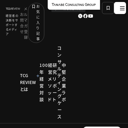
お
メ
by
TCG 戦略総合研究所
気
お
ル
経営者の
に
問
マ
決断をサ
入
ポートす
合
ガ
り
るメディ
せ
登
記
ア
録
事
コ
ン
サ
HOME
コラム
TCG副社長メッセージ
喉に刺さった小骨
100
経
研
中
ル
年
営
究
堅
TCG
テ
経
メ
リ
企
REVIEW
ィ
コラム
営
ソ
ポ
業
とは
ン
対
ッ
ー
ラ
TCG副
グ
談
ド
ト
ボ
ケ
社長メ
ー
ス
ッセー