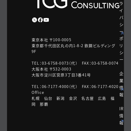
ラ
イ
バ
シ
ー
ポ
東京本社 〒100-0005
リ
東京都千代田区丸の内1-8-2 鉃鋼ビルディング
9F
シ
ー
TEL：03-6758-0073（代） FAX：03-6758-0074
大阪本社 〒532-0003
企
大阪市淀川区宮原3丁目3番41号
業
TEL：06-7177-4000（代） FAX：06-7177-4020
情
Office
報
札幌 仙台 新潟 金沢 名古屋 広島 福
岡 那覇
IR
情
報