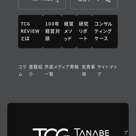
TCG
100年
経営
研究
コンサル
REVIEW
経営対
メソ
リポ
ティング
とは
談
ッド
ート
ケース
コラ
書籍紹
外部メディア寄稿
免責事
サイトマッ
ム
介
一覧
項
プ
プ