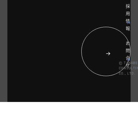
採
用
情
報
お
問
合
© TANABE
せ
CONSULTI
CO., LTD.