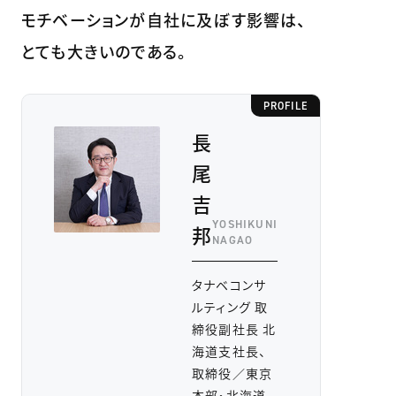
モチベーションが自社に及ぼす影響は、
とても大きいのである。
PROFILE
長
尾
吉
YOSHIKUNI
邦
NAGAO
タナベコンサ
ルティング 取
締役副社長 北
海道支社長、
取締役／東京
本部・北海道