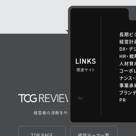
長期ビ
経営計
DX・デ
HR・
LINKS
人材育
関連サイト
コーポ
ナンス・
事業承継
ブラン
TCG 戦略総合研
by
PR
究所
経営者の決断をサポートするメディア
TOP PAGE
経営テーマ一覧