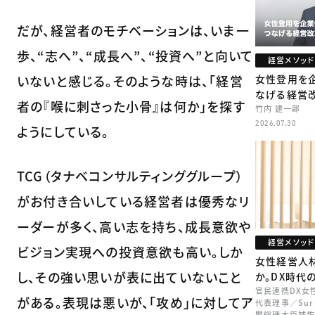
だが、経営者のモチベーションは、いま一
歩、“志へ”、“成長へ”、“投資へ”と向いて
経営メソッド
いないと感じる。そのような時は、「経営
女性登用を
なげる経営
者の『喉に刺さった小骨』は何か」を探す
竹内 建一郎
2026.07.30
ようにしている。
TCG（タナベコンサルティンググループ）
がお付き合いしている経営者は優秀なリ
ーダーが多く、高い志を持ち、成長意欲や
経営メソッド
ビジョン実現への投資意欲も高い。しか
女性経営人
し、その強い思いが表に出ていないこと
か。DX時代
官民連携DX女
がある。表現は悪いが、「攻め」に対してア
代表理事／Sur
閣総理大臣補佐