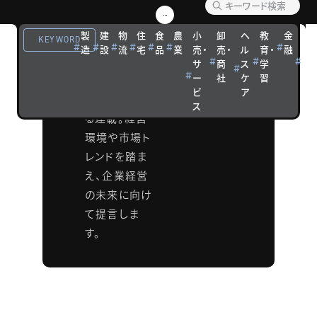
ジ
製
建
物
住
食
農
小
卸
ヘ
教
金
観
KEYWORD
タナベコンサ
造
設
流
宅
品
業
売・
売・
ル
育・
融
光
ルティンググ
サ
商
ス
学
宿
ー
社
ケ
習
泊
ループの副社
ビ
ア
長・長尾によ
ス
る連載。経営
環境や市場ト
レンドを踏ま
え、企業経営
の未来に向け
て提言しま
す。