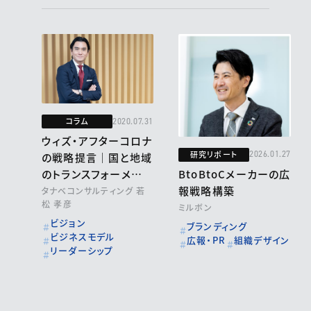
コラム
2020.07.31
ウィズ・アフターコロナ
研究リポート
2026.01.27
の戦略提言｜国と地域
BtoBtoCメーカーの広
のトランスフォーメーシ
報戦略構築
ョン①
タナベコンサルティング 若
松 孝彦
ミルボン
ビジョン
ブランディング
ビジネスモデル
広報・PR
組織デザイン
リーダーシップ