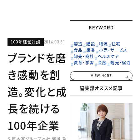
KEYWORD
100年経営対談
2016.03.31
製造
建設
物流
住宅
食品
農業
小売・サービス
ブランドを磨
卸売・商社
ヘルスケア
教育・学習
金融
観光・宿泊
き感動を創
VIEW MORE
造。変化と成
編集部オススメ記事
長を続ける
100年企業
久原本家グループ本社 河邉 哲