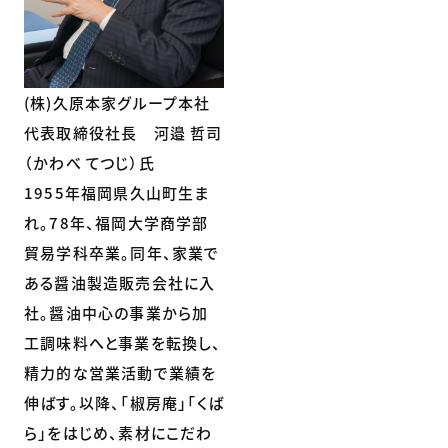
(株)久原本家グループ本社
代表取締役社長 河邉 哲司
（かわべ てつじ）氏
1955年福岡県久山町生ま
れ。78年、福岡大学商学部
貿易学科卒業。同年、家業で
ある醤油製造販売会社に入
社。醤油中心の事業から加
工調味料へと事業を転換し、
精力的な営業活動で業績を
伸ばす。以降、「椒房庵」「くば
ら」をはじめ、素材にこだわ