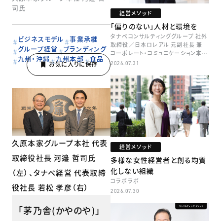
司氏
経営メソッド
「偏りのない」人材と環境を
タナベコンサルティンググループ 社外
ビジネスモデル
事業承継
取締役／日本ロレアル 元副社長 兼
グループ経営
ブランディング
コーポレート・コミュニケーション本部
九州・沖縄
九州本部
食品
本部長／キャリアコンサルタント 井村
2026.07.31
牧
久原本家グループ本社 代表
経営メソッド
取締役社長 河邉 哲司氏
多様な女性経営者と創る均質
化しない組織
（左）、タナベ経営 代表取締
コラボラボ
役社長 若松 孝彦（右）
2026.07.30
「茅乃舎(かやのや)」