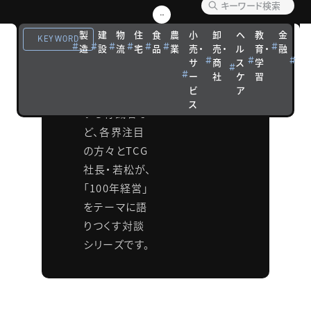
談
製
建
物
住
食
農
小
卸
ヘ
教
金
観
成長戦略を実
KEYWORD
造
設
流
宅
品
業
売・
売・
ル
育・
融
光
践している経
サ
商
ス
学
宿
営者、経営理
ー
社
ケ
習
泊
ビ
ア
論を展開して
ス
いる有識者な
ど、各界注目
の方々とTCG
社長・若松が、
「100年経営」
をテーマに語
りつくす対談
シリーズです。