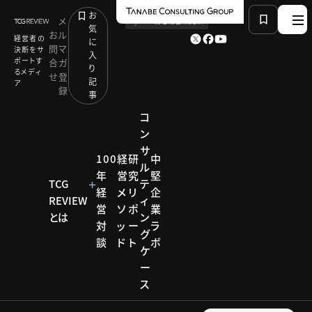
お
メ
by
TCG 戦略総合研究所
気
お
ル
経営者の
に
問
マ
決断をサ
入
ポートす
合
ガ
り
るメディ
せ
登
記
ア
録
事
コ
ン
サ
HOME
100年経営対談
100
経
研
中
ル
ブランドを磨き感動を創造。変化と成長を続ける100
年
営
究
堅
年企業
TCG
テ
経
メ
リ
企
REVIEW
ィ
営
ソ
ポ
業
とは
ン
対
ッ
ー
ラ
100年経営
グ
対談
談
ド
ト
ボ
ケ
100年
ー
ス
経営対