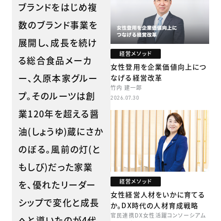
ブランドをはじめ複
数のブランド事業を
展開し、成長を続け
経営メソッド
る総合食品メーカ
女性登用を企業価値向上につ
ー、久原本家グルー
なげる経営改革
竹内 建一郎
プ。そのルーツは創
2026.07.30
業120年を超える醤
油(しょうゆ)蔵にさか
のぼる。風前の灯(と
もしび)だった家業
経営メソッド
を、優れたリーダー
女性経営人材をいかに育てる
シップで変化と成長
か。DX時代の人材育成戦略
官民連携DX女性活躍コンソーシアム
へと導いたのが4代