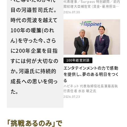
代表理事／Surpass 特別顧問／前内
閣総理大臣補佐官（賃金・雇用担当）
目の河邉哲司氏だ。
矢田 稚子
2026.07.30
時代の荒波を越えて
100年の暖簾(のれ
ん)を守った今、さら
に200年企業を目指
すには何が大切なの
100年経営対談
エンタテインメントの力で感動
か。河邉氏に持続的
を提供し、夢のある明日をつく
成長への思いを伺っ
る
ハピネット 代表取締役社長兼最高執
た。
行責任者 水谷 敏之氏
2026.07.23
「挑戦あるのみ」で