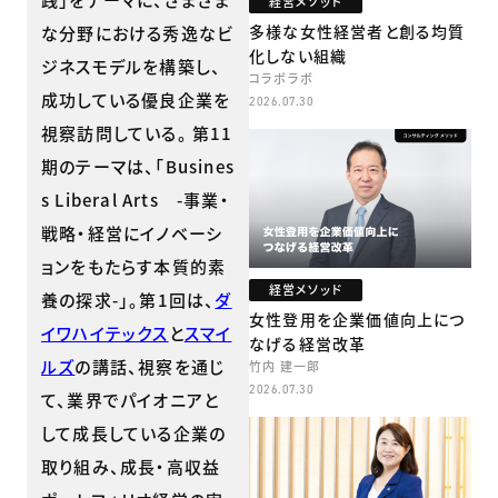
経営メソッド
多様な女性経営者と創る均質
な分野における秀逸なビ
化しない組織
ジネスモデルを構築し、
コラボラボ
成功している優良企業を
2026.07.30
視察訪問している。 第11
期のテーマは、「Busines
s Liberal Arts -事業・
戦略・経営にイノベーシ
ョンをもたらす本質的素
経営メソッド
養の探求-」。第1回は、
ダ
女性登用を企業価値向上につ
イワハイテックス
と
スマイ
なげる経営改革
ルズ
の講話、視察を通じ
竹内 建一郎
2026.07.30
て、業界でパイオニアと
して成長している企業の
取り組み、成長・高収益