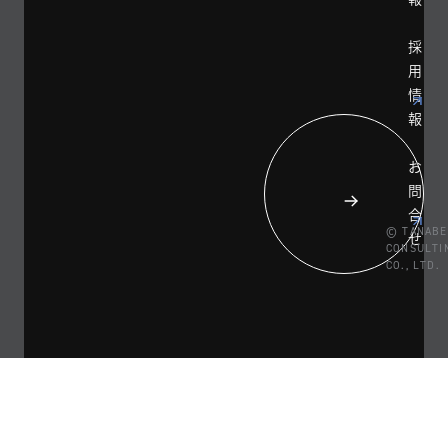
採
用
情
報
お
問
合
© TANABE
せ
CONSULTI
CO., LTD.