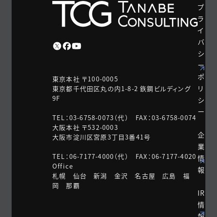
プ
ラ
イ
バ
シ
ー
ポ
東京本社 〒100-0005
リ
東京都千代田区丸の内1-8-2 鉃鋼ビルディング
9F
シ
ー
TEL：03-6758-0073（代） FAX：03-6758-0074
大阪本社 〒532-0003
企
大阪市淀川区宮原3丁目3番41号
業
TEL：06-7177-4000（代） FAX：06-7177-4020
情
Office
報
札幌 仙台 新潟 金沢 名古屋 広島 福
岡 那覇
IR
情
報