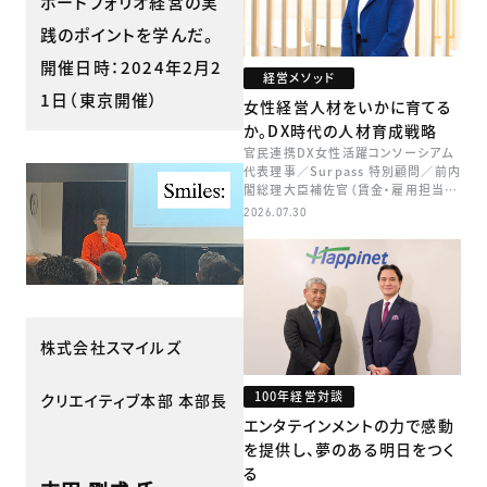
ポートフォリオ経営の実
践のポイントを学んだ。
開催日時：2024年2月2
経営メソッド
1日（東京開催）
女性経営人材をいかに育てる
か。DX時代の人材育成戦略
官民連携DX女性活躍コンソーシアム
代表理事／Surpass 特別顧問／前内
閣総理大臣補佐官（賃金・雇用担当）
矢田 稚子
2026.07.30
株式会社スマイルズ
100年経営対談
クリエイティブ本部 本部長
エンタテインメントの力で感動
を提供し、夢のある明日をつく
る