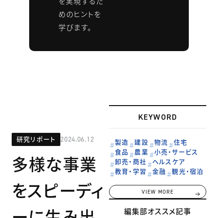
を実現するた
めのヒントを
学びます。
KEYWORD
研究リポート
2024.06.12
製造
建設
物流
住宅
食品
農業
小売・サービス
多様な事業
卸売・商社
ヘルスケア
教育・学習
金融
観光・宿泊
をスピーディ
VIEW MORE
ーに生み出
編集部オススメ記事