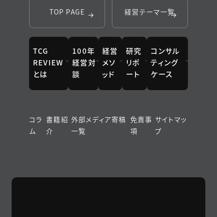
TOP PAGE
経営テーマ一覧
TCG
100年
経営
研究
コンサル
REVIEW
経営対
メソ
リポ
ティング
とは
談
ッド
ート
ケース
コラ
書籍紹
外部メディア寄稿
免責事
サイトマッ
ム
介
一覧
項
プ