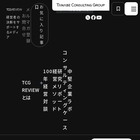
お
メ
by
TCG 戦略総合研究所
気
お
ル
経営者の
に
問
マ
決断をサ
入
ポートす
合
ガ
り
るメディ
せ
登
記
ア
録
事
コ
ン
サ
HOME
研究リポート
100
経
研
中
ル
ビジネスモデルイノベーション研究会
年
営
究
堅
多様な事業をスピーディーに生み出すスマイルズの事
TCG
テ
経
メ
リ
企
業戦略
REVIEW
ィ
営
ソ
ポ
業
とは
ン
対
ッ
ー
ラ
グ
研究リポー
談
ド
ト
ボ
ケ
ト
ー
ビジネ
ス
スモデ