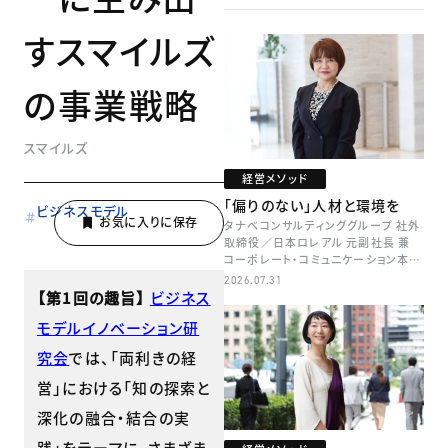
すスマイルズ
の事業戦略
スマイルズ
経営メソッド
「偏りのない」人材と環境を
ビジネスモデル
タナベコンサルティンググループ 社外
取締役／日本ロレアル 元副社長 兼
コーポレート・コミュニケーション本部
本部長／キャリアコンサルタント 井村
2026.07.31
牧
【第1回の趣旨】
ビジネス
モデルイノベーション研
究会
では、「両利きの経
営」における「知の探索と
深化の融合・結合の実
践」をテーマに、さまざま