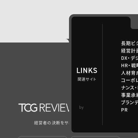
長期ビ
経営計
DX・デ
HR・
LINKS
人材育
関連サイト
コーポ
ナンス・
事業承継
ブラン
TCG 戦略総合研
by
PR
究所
経営者の決断をサポートするメディア