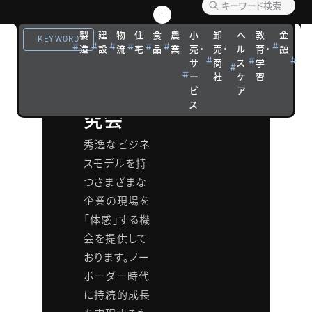
ルイノ
製
建
物
住
食
農
小
卸
ヘ
教
金
観
KEYWORD
造
設
流
宅
品
業
売・
売・
ル
育・
融
光
ベーシ
サ
商
ス
学
宿
ー
社
ケ
習
泊
ョン研
ビ
ア
ス
究会
秀逸なビジネ
スモデルを持
つさまざまな
企業の現場を
「体感」する機
会を提供して
おります。ノー
ボーダー時代
に持続的成長