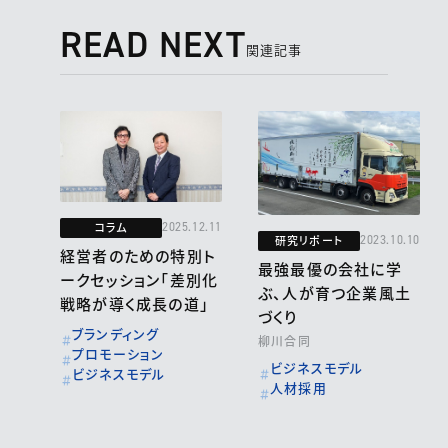
READ NEXT
関連記事
コラム
2025.12.11
研究リポート
2023.10.10
経営者のための特別ト
最強最優の会社に学
ークセッション「差別化
ぶ、人が育つ企業風土
戦略が導く成長の道」
づくり
ブランディング
柳川合同
プロモーション
ビジネスモデル
ビジネスモデル
人材採用