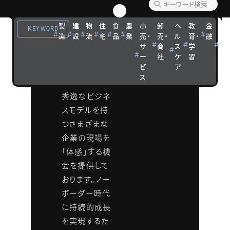
ルイノ
製
建
物
住
食
農
小
卸
ヘ
教
金
観
ベーシ
KEYWORD
造
設
流
宅
品
業
売・
売・
ル
育・
融
光
サ
商
ス
学
宿
ョン研
ー
社
ケ
習
泊
ビ
ア
究会
ス
秀逸なビジネ
スモデルを持
つさまざまな
企業の現場を
「体感」する機
会を提供して
おります。ノー
ボーダー時代
に持続的成長
を実現するた