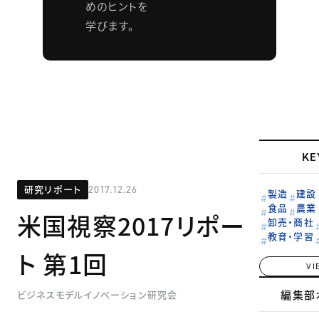
めのヒントを
学びます。
KE
研究リポート
2017.12.26
製造
建設
食品
農業
米国視察2017リポー
卸売・商社
教育・学習
ト 第1回
VI
編集部
ビジネスモデルイノベーション研究会