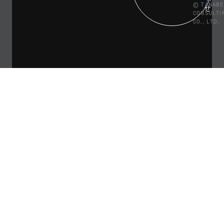
© TANABE
せ
CONSULTI
CO., LTD.