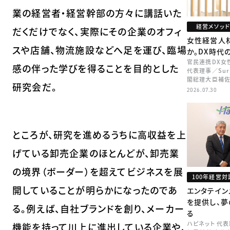
業の経営者・経営幹部の方々に講話いた
経営メソッド
だくだけでなく、実際にその企業のオフィ
女性経営人
スや店舗、物流施設などへ足を運び、臨場
か。DX時代
官民連携DX女
感の伴った学びを得ることを目的とした
代表理事／Sur
閣総理大臣補佐
研究会だ。
矢田 稚子
2026.07.30
ところが、研究を進めるうちに高収益を上
げている卸売企業のほとんどが、卸売業
の境界（ボーダー）を超えてビジネスを展
100年経営対
開していることが明らかになったのであ
エンタテイン
を提供し、夢
る。例えば、自社ブランドを創り、メーカー
る
ハピネット 代
機能を持って川上に進出している企業や、