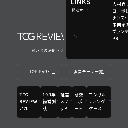
LINKS
人材育
関連サイト
コーポ
ナンス・
事業承継
ブラン
TCG 戦略総合研
by
PR
究所
経営者の決断をサポートするメディア
TOP PAGE
経営テーマ一覧
TCG
100年
経営
研究
コンサル
REVIEW
経営対
メソ
リポ
ティング
とは
談
ッド
ート
ケース