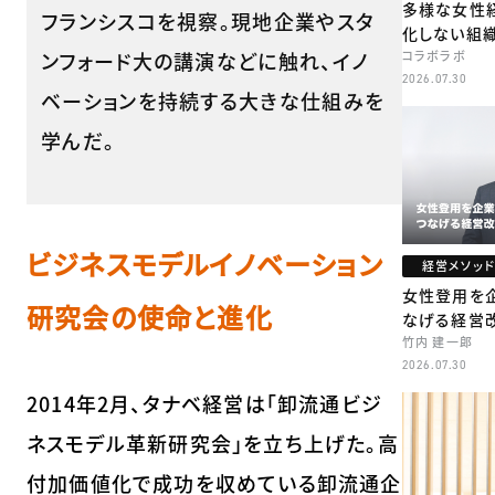
多様な女性
フランシスコを視察。現地企業やスタ
化しない組
ンフォード大の講演などに触れ、イノ
コラボラボ
2026.07.30
ベーションを持続する大きな仕組みを
学んだ。
ビジネスモデルイノベーション
経営メソッド
女性登用を
研究会の使命と進化
なげる経営
竹内 建一郎
2026.07.30
2014年2月、タナベ経営は「卸流通ビジ
ネスモデル革新研究会」を立ち上げた。高
付加価値化で成功を収めている卸流通企