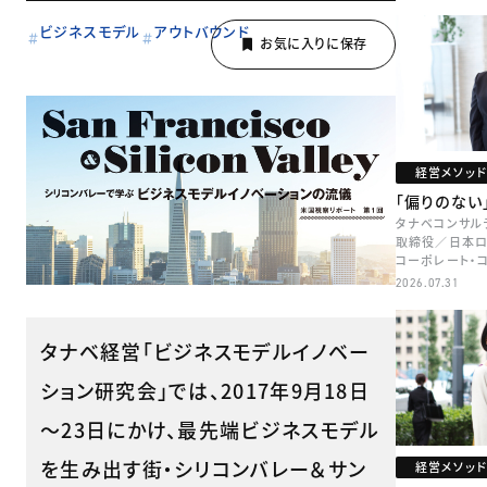
ビジネスモデル
アウトバウンド
経営メソッド
「偏りのない
タナベコンサル
取締役／日本ロ
コーポレート・
本部長／キャリ
2026.07.31
牧
タナベ経営「ビジネスモデルイノベー
ション研究会」では、2017年9月18日
～23日にかけ、最先端ビジネスモデル
を生み出す街・シリコンバレー＆サン
経営メソッド