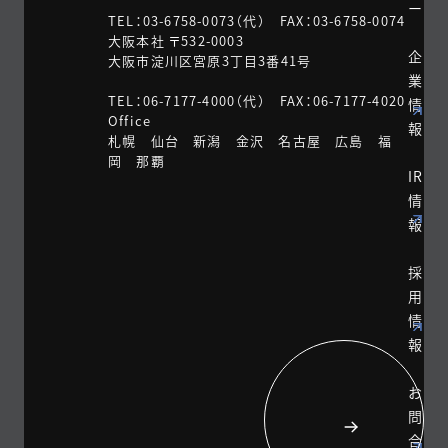
ー
TEL：03-6758-0073（代） FAX：03-6758-0074
大阪本社 〒532-0003
企
大阪市淀川区宮原3丁目3番41号
業
TEL：06-7177-4000（代） FAX：06-7177-4020
情
Office
報
札幌 仙台 新潟 金沢 名古屋 広島 福
岡 那覇
IR
情
報
採
用
情
報
お
問
合