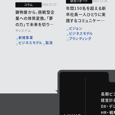
研究リポート
2022.12.26
コラム
2026.07.27
年間150名を超える新
鋳物屋から、挑戦型企
卒社員一人ひとりに実
業への体質変換。「夢
践するコミュニケーシ
の力」で未来を切り拓く
ョン戦略～今の時代に
ビジョン
キャステムの経営
キャステム
必要な「血が通うコミ
ビジネスモデル
新規事業
ブランディング
ュニケーションデザイ
ビジネスモデル
製造
ン」とは～：株式会社丸
和運輸機関
長期ビ
経営計
DX・デ
HR・