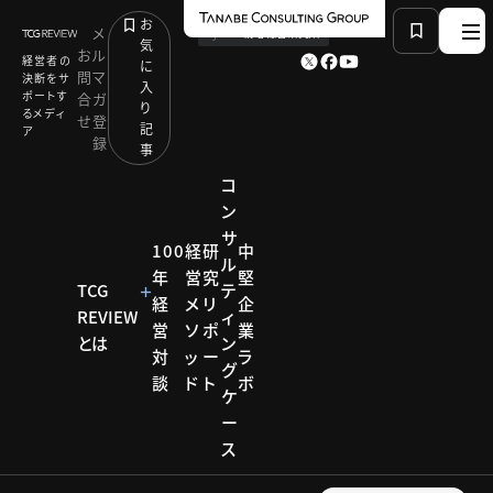
お
メ
by
TCG 戦略総合研究所
気
お
ル
経営者の
に
問
マ
決断をサ
入
ポートす
合
ガ
り
るメディ
せ
登
記
ア
録
事
コ
ン
サ
HOME
研究リポート
100
経
研
中
ル
ビジネスモデルイノベーション研究会
年
営
究
堅
米国視察2017リポート 第1回
TCG
テ
経
メ
リ
企
REVIEW
ィ
営
ソ
ポ
業
とは
ン
対
ッ
ー
ラ
研究リポー
グ
ト
談
ド
ト
ボ
ケ
ビジネ
ー
ス
スモデ