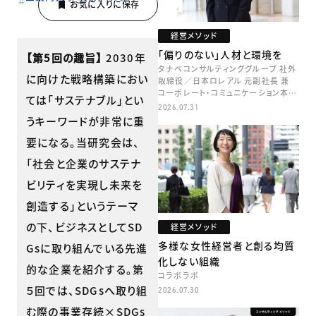
経営メソッド
「偏りのない」人材と環境を
【第5回の趣旨】
2030年
タナベコンサルティンググループ 社外
に向けた戦略構築におい
取締役／日本ロレアル 元副社長 兼
コーポレート・コミュニケーション本部
ては「サステナブル」とい
本部長／キャリアコンサルタント 井村
2026.07.31
牧
うキーワードが非常に重
要になる。当研究会は、
「社会と企業のサステナ
ビリティを実現し未来を
創造する」というテーマ
の下、ビジネスとしてSD
経営メソッド
多様な女性経営者と創る均質
Gsに取り組んでいる先進
化しない組織
的な企業を紹介する。第
コラボラボ
５回では、SDGsへ取り組
2026.07.30
む際の事業存続×SDGs