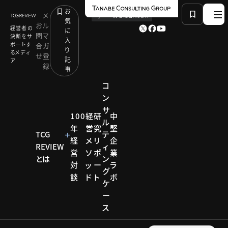
お
メ
by
TCG 戦略総合研究所
気
お
ル
経営者の
に
問
マ
決断をサ
入
ポートす
合
ガ
り
るメディ
せ
登
記
ア
録
事
コ
ン
サ
HOME
研究リポート
SDGs・ESG経営研究会
100
経
研
中
ル
中小企業におけるSDGsの実装
年
営
究
堅
TCG
テ
経
メ
リ
企
REVIEW
ィ
営
ソ
ポ
業
研究リポー
とは
ン
対
ッ
ー
ラ
ト
グ
談
ド
ト
ボ
SDGs・
ケ
ー
ESG経
ス
営研究