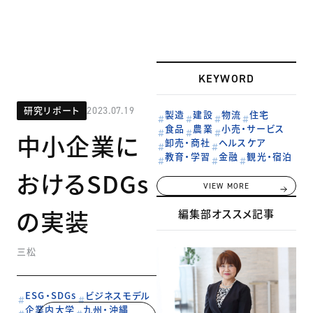
KEYWORD
研究リポート
2023.07.19
製造
建設
物流
住宅
食品
農業
小売・サービス
中小企業に
卸売・商社
ヘルスケア
教育・学習
金融
観光・宿泊
おけるSDGs
VIEW MORE
の実装
編集部オススメ記事
三松
ESG・SDGs
ビジネスモデル
企業内大学
九州・沖縄