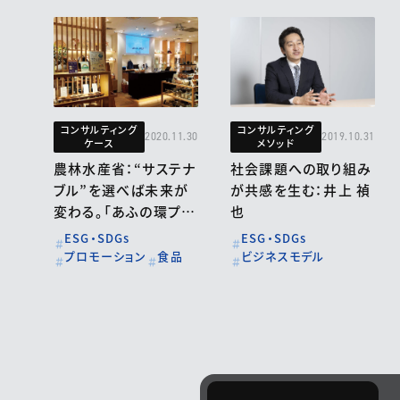
コンサルティング
コンサルティング
2020.11.30
2019.10.31
ケース
メソッド
農林水産省：“サステナ
社会課題への取り組み
ブル”を選べば未来が
が共感を生む：井上 禎
変わる。「あふの環プロ
也
ジェクト」で持続可能
ESG・SDGs
ESG・SDGs
な消費を推進
プロモーション
食品
ビジネスモデル