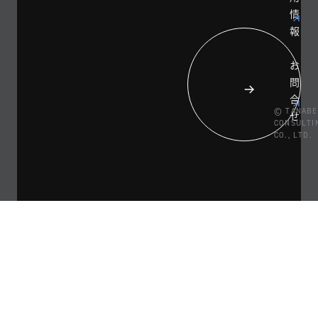
情
報
お
問
合
© TANABE
せ
CONSULTI
CO., LTD.