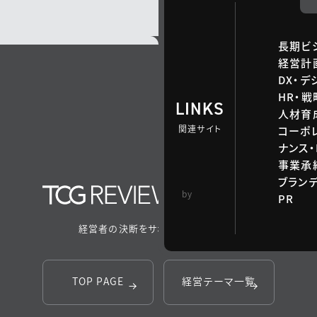
長期ビ
経営計
DX・デ
HR・
LINKS
人材育
関連サイト
コーポ
ナンス・
事業承継
ブラン
TCG 戦略総合研
by
PR
究所
経営者の決断をサポートするメディア
TOP PAGE
経営テーマ一覧