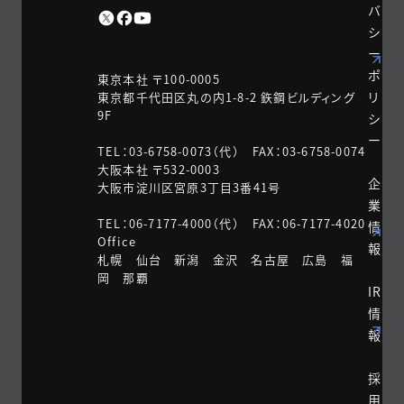
バ
シ
ー
ポ
東京本社 〒100-0005
リ
東京都千代田区丸の内1-8-2 鉃鋼ビルディング
9F
シ
ー
TEL：03-6758-0073（代） FAX：03-6758-0074
大阪本社 〒532-0003
企
大阪市淀川区宮原3丁目3番41号
業
TEL：06-7177-4000（代） FAX：06-7177-4020
情
Office
報
札幌 仙台 新潟 金沢 名古屋 広島 福
岡 那覇
IR
情
報
採
用