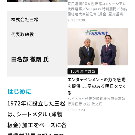
官民連携DX女性活躍コンソーシアム
代表理事／Surpass 特別顧問／前内
閣総理大臣補佐官（賃金・雇用担当）
株式会社三松
矢田 稚子
2026.07.30
代表取締役
田名部 徹朗 氏
100年経営対談
エンタテインメントの力で感動
を提供し、夢のある明日をつく
はじめに
る
ハピネット 代表取締役社長兼最高執
1972年に設立した三松
行責任者 水谷 敏之氏
2026.07.23
は、シートメタル（薄物
板金）加工をベースに各