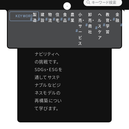
会
製
建
物
住
食
農
小
卸
ヘ
教
金
観
KEYWORD
造
設
流
宅
品
業
売・
売・
ル
育・
融
光
2030年までの
サ
商
ス
学
宿
成長戦略は、
ー
社
ケ
習
泊
ビ
ア
環境・社会・
ス
経済のサステ
ナビリティへ
の挑戦です。
SDGs・ESGを
通してサステ
ナブルなビジ
ネスモデルの
再構築につい
て学びます。