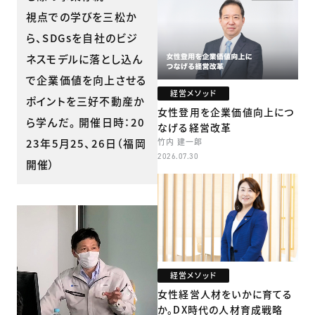
視点での学びを三松か
ら、SDGsを自社のビジ
ネスモデルに落とし込ん
で企業価値を向上させる
経営メソッド
ポイントを三好不動産か
女性登用を企業価値向上につ
ら学んだ。 開催日時：20
なげる経営改革
23年5月25、26日（福岡
竹内 建一郎
2026.07.30
開催）
経営メソッド
女性経営人材をいかに育てる
か。DX時代の人材育成戦略