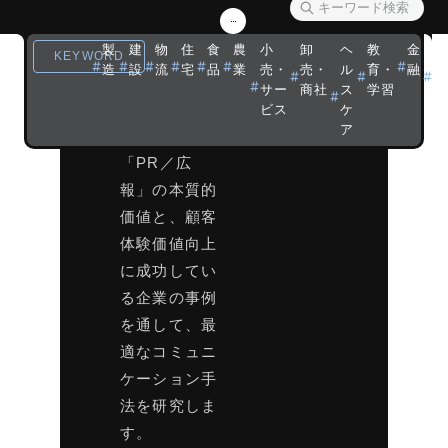
会
製
建
物
住
食
農
小
卸
ヘ
教
金
観
クロスメディ
KEYWORD
造
設
流
宅
品
業
売・
売・
ル
育・
融
光
ア時代を生き
サー
商社
ス
学習
宿
抜くために欠
ビス
ケ
ア
かせない
「PR／広
報」の本質的
価値と、顧客
体験価値向上
に成功してい
る企業の事例
を通して、最
適なコミュニ
ケーション手
法を研究しま
す。