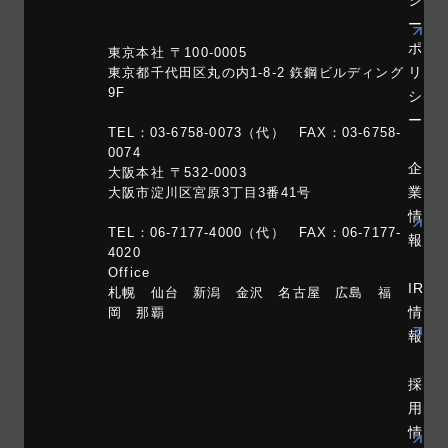
シ
ー
ポ
東京本社 〒100-0005
リ
東京都千代田区丸の内1-8-2 鉃鋼ビルディング
9F
シ
ー
TEL：03-6758-0073（代） FAX：03-6758-
0074
企
大阪本社 〒532-0003
業
大阪市淀川区宮原3丁目3番41号
情
TEL：06-7177-4000（代） FAX：06-7177-
報
4020
Office
IR
札幌 仙台 新潟 金沢 名古屋 広島 福
情
岡 那覇
報
採
用
情