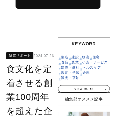
KEYWORD
研究リポート
2024.07.26
製造
建設
物流
住宅
食品
農業
小売・サービス
食文化を定
卸売・商社
ヘルスケア
教育・学習
金融
観光・宿泊
着させる創
VIEW MORE
業100周年
編集部オススメ記事
を超えた企