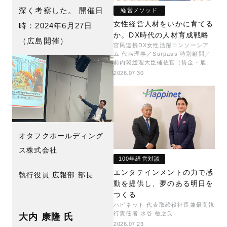
深く考察した。 開催日
経営メソッド
女性経営人材をいかに育てる
時：2024年6月27日
か。DX時代の人材育成戦略
（広島開催）
官民連携DX女性活躍コンソーシア
ム 代表理事／Surpass 特別顧問／
前内閣総理大臣補佐官（賃金・雇用
担当） 矢田 稚子
2026.07.30
オタフクホールディング
ス株式会社
100年経営対談
エンタテインメントの力で感
執行役員 広報部 部長
動を提供し、夢のある明日を
つくる
ハピネット 代表取締役社長兼最高執
行責任者 水谷 敏之氏
大内 康隆 氏
2026.07.23