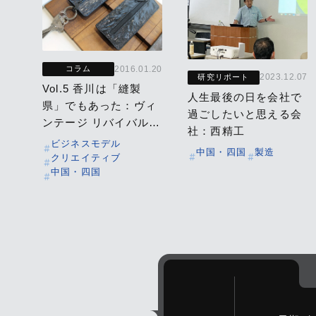
2016.01.20
コラム
2023.12.07
研究リポート
Vol.5 香川は「縫製
人生最後の日を会社で
県」でもあった：ヴィ
過ごしたいと思える会
ンテージ リバイバル
社：西精工
プロダクションズ｜川
ビジネスモデル
中国・四国
製造
北縫製｜ウインセス
クリエイティブ
中国・四国