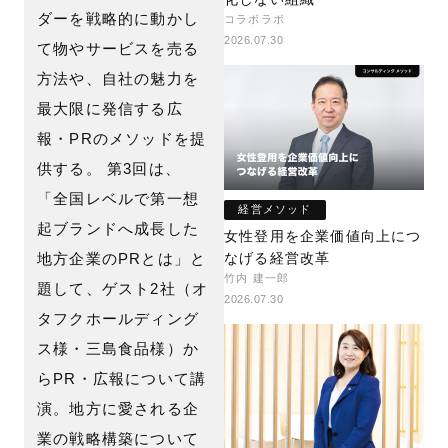
ダーを戦略的に動かし
コラボラボ
2026.07.30
て物やサービスを売る
方法や、自社の魅力を
最大限に発信する広
報・PRのメソッドを提
供する。 第3回は、
「全国レベルで第一想
経営メソッド
起ブランドへ成長した
女性登用を企業価値向上につ
地方企業のPRとは」と
なげる経営改革
竹内 建一郎
題して、ゲスト2社（オ
2026.07.30
タフクホールディング
ス様・三島食品様）か
らPR・広報について講
演。地方に愛される企
業の戦略構築について