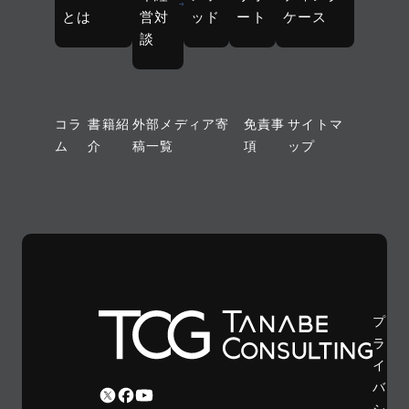
とは
営対
ッド
ート
ケース
談
コラ
書籍紹
外部メディア寄
免責事
サイトマ
ム
介
稿一覧
項
ップ
プ
ラ
イ
バ