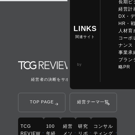
長期ビ
経営計
DX・
HR・
LINKS
人材育
関連サイト
コーポ
ナンス
事業承
ブラン
TCG 戦略総合研
by
略PR
究所
経営者の決断をサポートするメディア
TOP PAGE
経営テーマ一覧
TCG
100
経営
研究
コンサル
REVIEW
年経
メソ
リポ
ティング