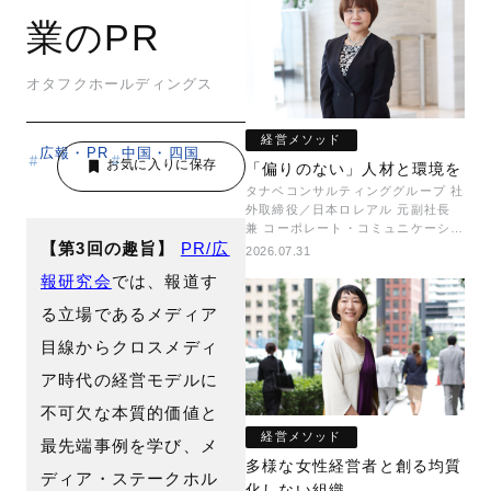
業のPR
オタフクホールディングス
経営メソッド
広報・PR
中国・四国
「偏りのない」人材と環境を
タナベコンサルティンググループ 社
外取締役／日本ロレアル 元副社長
兼 コーポレート・コミュニケーショ
【第3回の趣旨】
PR/広
ン本部本部長／キャリアコンサルタ
2026.07.31
ント 井村 牧
報研究会
では、報道す
る立場であるメディア
目線からクロスメディ
ア時代の経営モデルに
不可欠な本質的価値と
経営メソッド
最先端事例を学び、メ
多様な女性経営者と創る均質
ディア・ステークホル
化しない組織