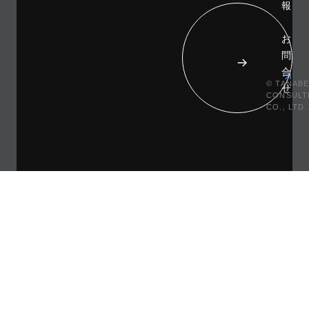
報
お
問
合
© TANAB
せ
CONSULT
CO., LTD.