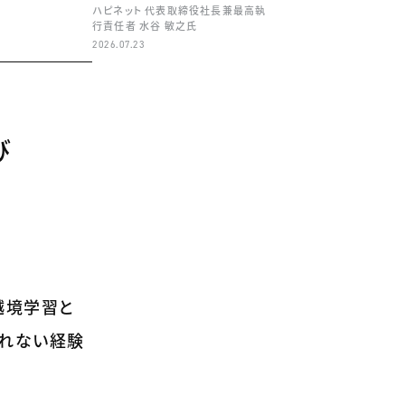
ハピネット 代表取締役社長兼最高執
行責任者 水谷 敏之氏
2026.07.23
び
越境学習と
られない経験