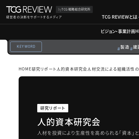
by
TCG 戦略総合研究所
TCG REVIEWとは
経営者の決断をサポートするメディア
ビジョン・事業計画
H
製造
建
KEYWORD
HOME
研究リポート
人的資本研究会
人材交流による組織活性
研究リポート
人的資本研究会
人材を投資により生産性を高められる「資本」と