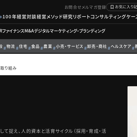
お問合せ
メルマガ登録
お気に入り
100年経営対談
経営メソッド
研究リポート
コンサルティングケー
R
ファイナンス
M&A
デジタル
マーケティング・ブランディング
設
物流
住宅
食品
農業
小売・サービス
卸売・商社
ヘルスケア
の取り組み
して捉え、人的資本と活育サイクル（採用・育成・活