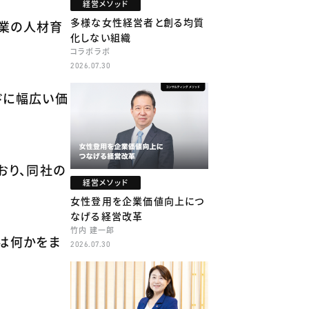
経営メソッド
多様な女性経営者と創る均質
企業の人材育
化しない組織
コラボラボ
2026.07.30
ドに幅広い価
おり、同社の
経営メソッド
女性登用を企業価値向上につ
なげる経営改革
竹内 建一郎
とは何かをま
2026.07.30