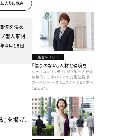
業価値を決め
ョブ型人事制
年4月18日
経営メソッド
「偏りのない」人材と環境を
タナベコンサルティンググループ 社外
取締役／日本ロレアル 元副社長 兼
コーポレート・コミュニケーション本部
本部長／キャリアコンサルタント 井村
2026.07.31
牧
る』を掲げ、