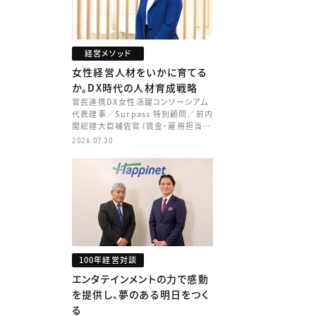
経営メソッド
女性経営人材をいかに育てる
か。DX時代の人材育成戦略
官民連携DX女性活躍コンソーシアム
代表理事／Surpass 特別顧問／前内
閣総理大臣補佐官（賃金・雇用担当）
矢田 稚子
2026.07.30
100年経営対談
エンタテインメントの力で感動
を提供し、夢のある明日をつく
る