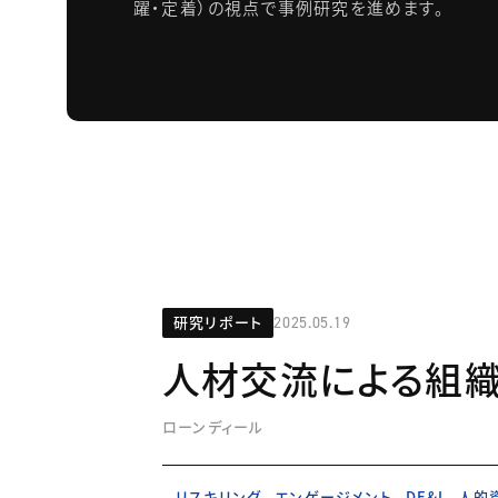
躍・定着）の視点で事例研究を進めます。
研究リポート
2025.05.19
人材交流による組
ローンディール
リスキリング
エンゲージメント
DE&I
人的