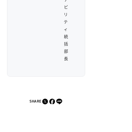
ビ
リ
テ
ィ
統
括
部
長
SHARE