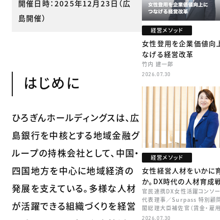
開催日時：2025年12月23日（広
島開催）
経営メソッド
女性登用を企業価値向
なげる経営改革
竹内 建一郎
2026.07.30
はじめに
ひろぎんホールディングスは、広
島銀行を中核とする地域金融グ
ループの持株会社として、中国・
経営メソッド
四国地方を中心に地域経済の
女性経営人材をいかに
か。DX時代の人材育成
発展を支えている。多様な人材
官民連携DX女性活躍コンソ
代表理事／Surpass 特別
が活躍できる組織づくりを経営
閣総理大臣補佐官（賃金・雇用
矢田 稚子
2026.07.30