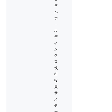
ぎ
ん
ホ
ー
ル
デ
ィ
ン
グ
ス
執
行
役
員
サ
ス
テ
ナ