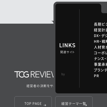
長期ビ
経営計
DX・デ
HR・
LINKS
人材育
関連サイト
コーポ
ナンス・
事業承継
ブラン
TCG 戦略総合研
by
PR
究所
経営者の決断をサポートするメディア
TOP PAGE
経営テーマ一覧