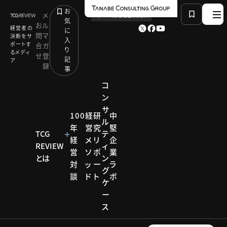
お
メ
by
TCG 戦略総合研究所
気
お
ル
経営者の
に
問
マ
決断をサ
入
ポートす
合
ガ
り
るメディ
せ
登
記
ア
録
事
コ
ン
サ
HOME
研究リポート
人的資本研究会
100
経
研
中
ル
年間100名の女性と面談する10年で見えてきたこと
年
営
究
堅
TCG
テ
経
メ
リ
企
REVIEW
ィ
営
ソ
ポ
業
研究リポー
とは
ン
対
ッ
ー
ラ
ト
グ
談
ド
ト
ボ
人的資
ケ
ー
本研究
ス
会