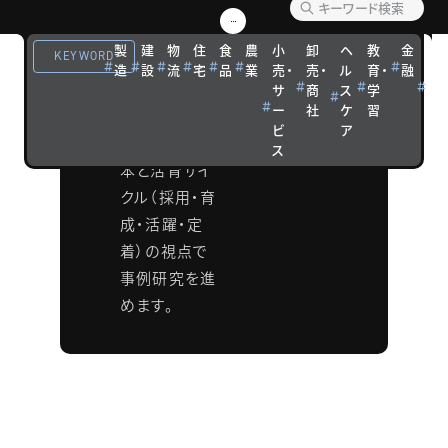
人材を投資に
製
建
物
住
食
農
小
卸
ヘ
教
金
観
KEYWORD
より生産性を
造
設
流
宅
品
業
売・
売・
ル
育・
融
光
高められる
サ
商
ス
学
宿
ー
社
ケ
習
泊
「資本」として
ビ
ア
捉え、人的資
ス
本と活育サイ
クル（採用・育
成・活躍・定
着）の視点で
事例研究を進
めます。