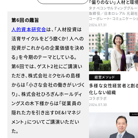
「偏りのない」人材と環
タナベコンサルティンググルー
取締役／日本ロレアル 元副社
コーポレート・コミュニケーシ
第6回の趣旨
本部長／キャリアコンサルタン
2026.07.31
人的資本研究会
は、「人材投資は
牧
活育サイクルをどう磨くか！人への
投資がこれからの企業価値を決め
る」を今期のテーマとしている。
第6回では、ゲスト2社にご講演い
ただき、株式会社ミクセルの島様
経営メソッド
からは「小さな会社の働きがいづく
多様な女性経営者と創
化しない組織
り」、株式会社ひろぎんホールディ
コラボラボ
ングスの木下様からは「従業員の
2026.07.30
隠れた力を引き出すDE&Iマネジ
メント」についてご講演いただい
た。