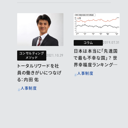
コラム
2019.07.31
日本は本当に「先進国
コンサルティング
2021.10.29
で最も不幸な国」？ 世
メソッド
界幸福度ランキング
トータルリワードを社
―― 日本58位
員の働きがいにつなげ
人事制度
る：内田 佑
人事制度