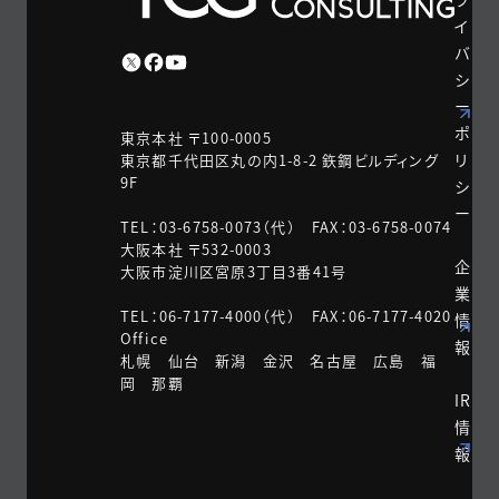
イ
バ
シ
ー
ポ
東京本社 〒100-0005
リ
東京都千代田区丸の内1-8-2 鉃鋼ビルディング
9F
シ
ー
TEL：03-6758-0073（代） FAX：03-6758-0074
大阪本社 〒532-0003
企
大阪市淀川区宮原3丁目3番41号
業
TEL：06-7177-4000（代） FAX：06-7177-4020
情
Office
報
札幌 仙台 新潟 金沢 名古屋 広島 福
岡 那覇
IR
情
報