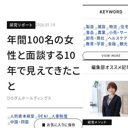
KEYWORD
研究リポート
2026.01.15
製造
建設
物流
住
食品
農業
小売・サー
年間100名の女
卸売・商社
ヘルスケア
教育・学習
金融
観光
性と面談する10
VIEW MORE
年で見えてきたこ
編集部オススメ記
と
ひろぎんホールディングス
人的資本経営
DE&I
人事制度
中国・四国
経営メソッド