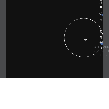
採
用
情
報
お
問
合
© TANABE
せ
CONSULTI
CO., LTD.