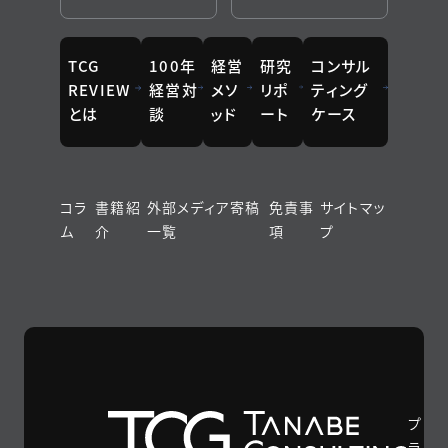
TCG
100年
経営
研究
コンサル
REVIEW
経営対
メソ
リポ
ティング
とは
談
ッド
ート
ケース
コラ
書籍紹
外部メディア寄稿
免責事
サイトマッ
ム
介
一覧
項
プ
プ
ラ