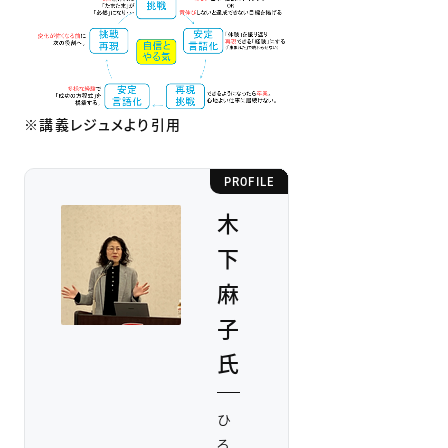
※講義レジュメより引用
PROFILE
木
下
麻
子
氏
ひ
ろ