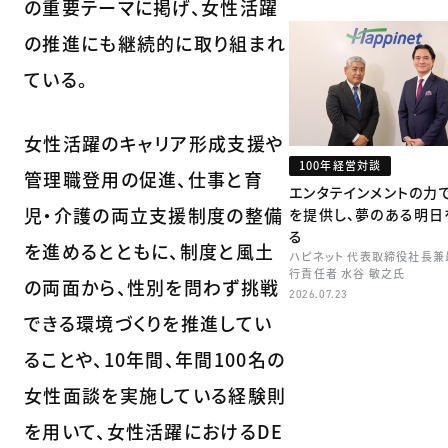
の重要テーマに掲げ、女性活躍
の推進にも継続的に取り組まれ
ている。
女性活躍のキャリア形成支援や
100年経営対談
管理職登用の促進、仕事と育
エンタテインメントの力
児・介護の両立支援制度の整備
を提供し、夢のある明日
る
を進めるとともに、制度と風土
ハピネット 代表取締役社長兼
行責任者 水谷 敏之氏
の両面から、性別を問わず挑戦
2026.07.23
できる環境づくりを推進してい
ることや、10年間、年間100名の
女性面談を実施している経験則
を用いて、女性活躍におけるDE