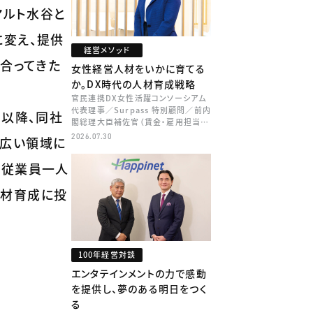
マルト水谷と
に変え、提供
経営メソッド
合ってきた
女性経営人材をいかに育てる
か。DX時代の人材育成戦略
官民連携DX女性活躍コンソーシアム
代表理事／Surpass 特別顧問／前内
て以降、同社
閣総理大臣補佐官（賃金・雇用担当）
矢田 稚子
2026.07.30
幅広い領域に
、従業員一人
人材育成に投
100年経営対談
エンタテインメントの力で感動
を提供し、夢のある明日をつく
る