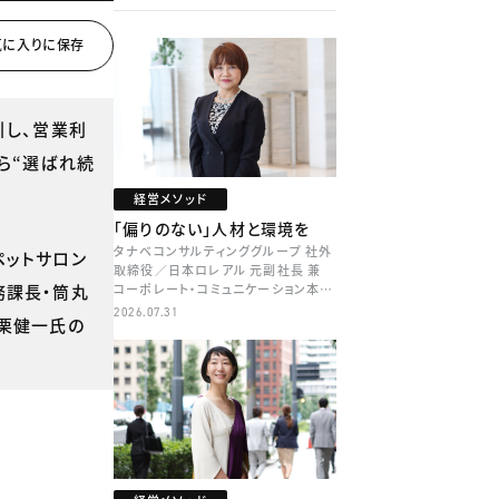
引し、営業利
ら“選ばれ続
経営メソッド
「偏りのない」人材と環境を
タナベコンサルティンググループ 社外
ペットサロン
取締役／日本ロレアル 元副社長 兼
務課長・筒丸
コーポレート・コミュニケーション本部
本部長／キャリアコンサルタント 井村
2026.07.31
小栗健一氏の
牧