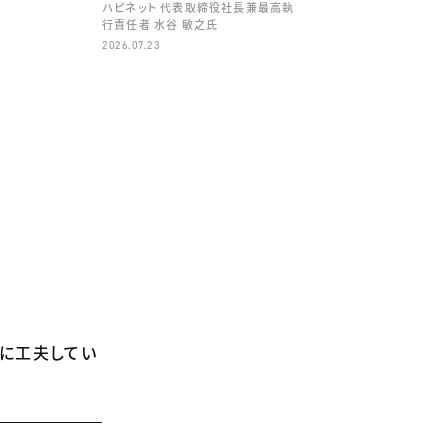
ハピネット 代表取締役社長兼最高執
行責任者 水谷 敏之氏
2026.07.23
うに工夫してい