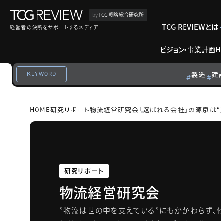
by
TCG 戦略総合研究所
TCG REVIEWとは
経営者の決断をサポートするメディア
ビジョン・事業計画
H
製造
建
KEYWORD
HOME
研究リポート
物流経営研究会
「選ばれる会社」の源泉は
研究リポート
物流経営研究会
”物流は世の中を支えている”にもかかわらず、