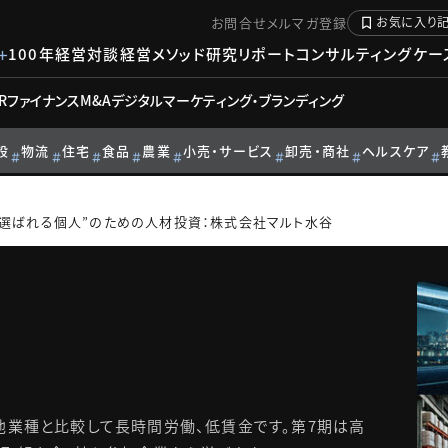
お問合せ
メルマガ登録
お気に入り
100年経営対談
経営メソッド
研究リポート
コンサルティングケー
R
ファイナンス
M&A
デジタル
マーケティング・ブランディング
設
物流
住宅
食品
農業
小売・サービス
卸売・商社
ヘルスケア
“選ばれる個人”のための人材投資：株式会社マルト水谷
他業種と比較して長時間労働、低賃金です。第7期は高