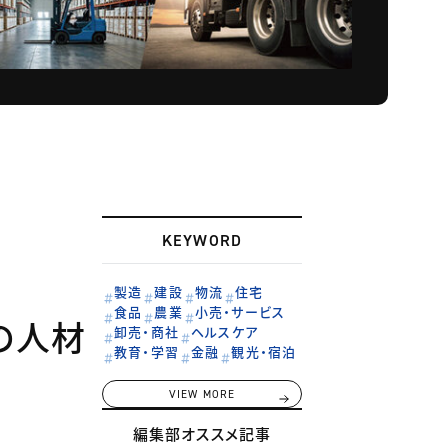
KEYWORD
製造
建設
物流
住宅
食品
農業
小売・サービス
の人材
卸売・商社
ヘルスケア
教育・学習
金融
観光・宿泊
VIEW MORE
編集部オススメ記事