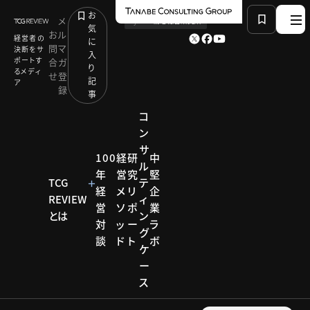
お
メ
by
TCG 戦略総合研究所
気
お
ル
経営者の
に
問
マ
決断をサ
入
ポートす
合
ガ
り
るメディ
せ
登
記
ア
録
事
コ
ン
サ
HOME
研究リポート
100
経
研
中
ル
住まいと暮らしビジネス成長戦略研究会
年
営
究
堅
岡山県の「働きたい企業No.1」からビジネスモデル変
TCG
テ
経
メ
リ
企
革の要諦を学ぶ
REVIEW
ィ
営
ソ
ポ
業
とは
ン
対
ッ
ー
ラ
グ
研究リポー
談
ド
ト
ボ
ケ
ト
ー
住まい
ス
と暮ら