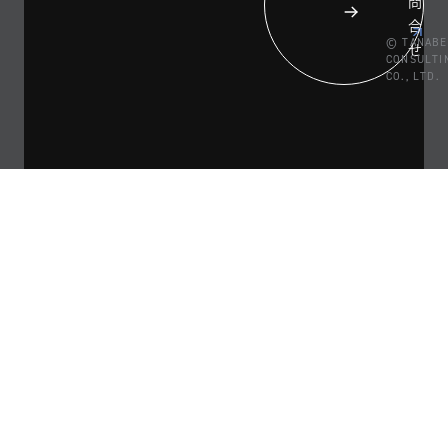
問
合
© TANABE
せ
CONSULTI
CO., LTD.