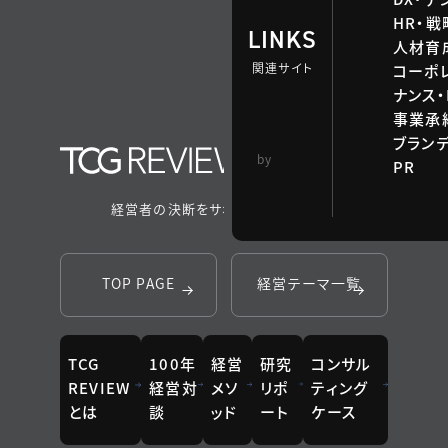
HR・
LINKS
人材育
関連サイト
コーポ
ナンス・
事業承継
ブラン
TCG 戦略総合研
by
PR
究所
経営者の決断をサポートするメディア
TOP PAGE
経営テーマ一覧
TCG
100年
経営
研究
コンサル
REVIEW
経営対
メソ
リポ
ティング
とは
談
ッド
ート
ケース