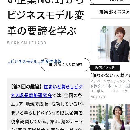
VIEW MORE
ビジネスモデル変
編集部オスス
革の要諦を学ぶ
WORK SMILE LABO
ビジネスモデル
生産性改革
経営メソッド
「偏りのない」人材と
タナベコンサルティンググ
【第2回の趣旨】
住まいと暮らしビジ
取締役／日本ロレアル 元
コーポレート・コミュニケ
ネス成長戦略研究会
では、全国の各
本部長／キャリアコンサル
2026.07.31
牧
エリア、地域で成長・成功している「住
まいと暮らしドメイン」の優良企業を
視察訪問している。 第11期のテーマ
を「事業領域拡大×事業サービス化