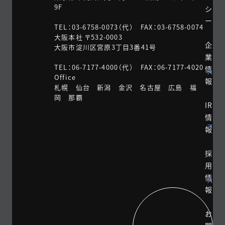
9F
シ
ー
TEL：03-6758-0073（代） FAX：03-6758-0074
大阪本社 〒532-0003
企
大阪市淀川区宮原3丁目3番41号
業
TEL：06-7177-4000（代） FAX：06-7177-4020
情
Office
報
札幌 仙台 新潟 金沢 名古屋 広島 福
岡 那覇
IR
情
報
採
用
情
報
お