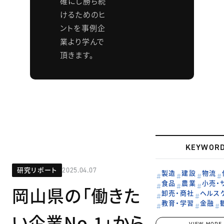
確にし勝ち続
けるためのヒ
ントを事例企
業より学んで
頂きます。
KEYWOR
研究リポート
2025.04.07
製造
建設
物流
食品
農業
小売・
岡山県の「働きた
卸売・商社
ヘルス
教育・学習
金融
い企業No.1」から