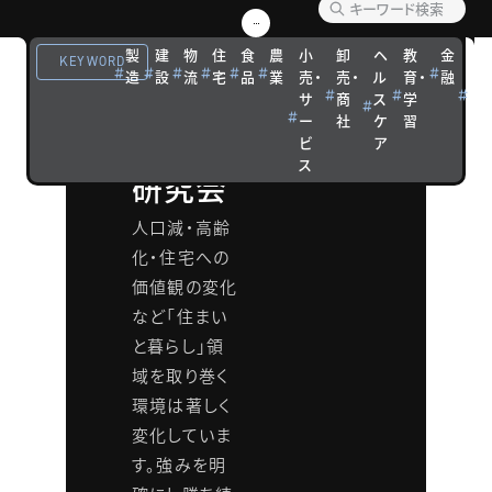
しビジ
製
建
物
住
食
農
小
卸
ヘ
教
金
観
KEYWORD
造
設
流
宅
品
業
売・
売・
ル
育・
融
光
ネス成
サ
商
ス
学
宿
ー
社
ケ
習
泊
長戦略
ビ
ア
ス
研究会
人口減・高齢
化・住宅への
価値観の変化
など「住まい
と暮らし」領
域を取り巻く
環境は著しく
変化していま
す。強みを明