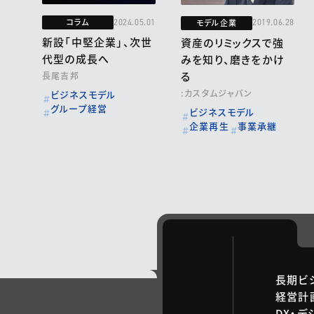
コラム
モデル企業
2024.05.01
2019.06.28
新設「中堅企業」、次世
資産のリミックスで強
代型の成長へ
みを知り、磨きをかけ
る
長尾吉邦
:カスタムジャパン
ビジネスモデル
グループ経営
ビジネスモデル
企業再生
事業承継
長期ビ
経営計
DX・デ