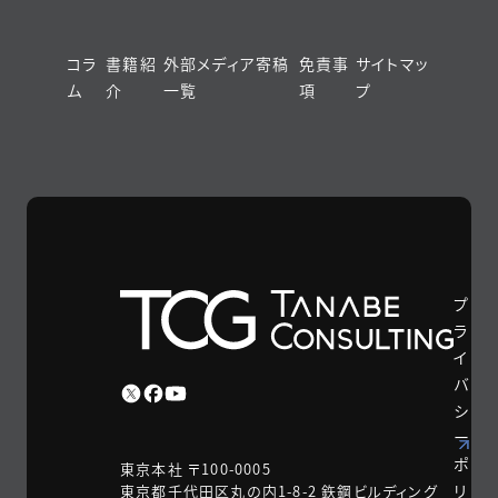
コラ
書籍紹
外部メディア寄稿
免責事
サイトマッ
ム
介
一覧
項
プ
プ
ラ
イ
バ
シ
ー
ポ
東京本社 〒100-0005
リ
東京都千代田区丸の内1-8-2 鉃鋼ビルディング