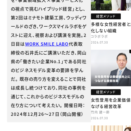
の視点で挑むハイブリッド経営」とし、
経営メソッド
第2回はミナモト建築工房、ウッディワ
多様な女性経営者と
ールドのざき、ワークスマイルラボをゲ
化しない組織
ストに迎え、視察および講演を実施。2
コラボラボ
2026.07.30
日目は
WORK SMILE LABO
代表取
締役の石井氏にご講演いただき、岡山
県の「働きたい企業No.1」である同社
のビジネスモデル変革の要諦を学ん
だ。 既存の売り方を変えることで同社
は成長し続つけており、同社の事例を
経営メソッド
通じて、これからのビジネスモデルの
女性登用を企業価値
在り方について考えたい。 開催日時：
なげる経営改革
竹内 建一郎
2024年12月26～27日（岡山開催）
2026.07.30