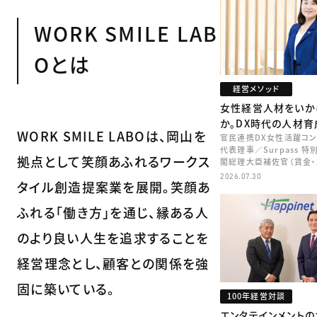
WORK SMILE LAB
Oとは
経営メソッド
女性経営人材をいか
か。DX時代の人材
WORK SMILE LABOは、岡山を
官民連携DX女性活躍コン
代表理事／Surpass 
拠点として笑顔あふれるワークス
閣総理大臣補佐官（賃金・
矢田 稚子
2026.07.30
タイル創造提案業を展開。笑顔あ
ふれる「働き方」を通じ、縁ある人
のより良い人生を追求することを
経営理念とし、顧客との関係を強
固に築いている。
100年経営対談
エンタテインメント