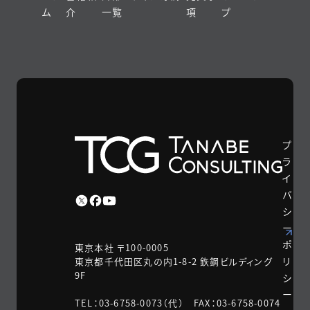
ム
介
一覧
項
プ
プ
ラ
イ
バ
シ
ー
ポ
東京本社 〒100-0005
リ
東京都千代田区丸の内1-8-2 鉃鋼ビルディング
9F
シ
ー
TEL：03-6758-0073（代） FAX：03-6758-0074