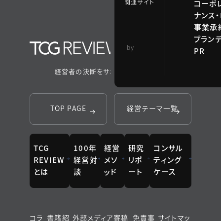
関連サイト
コーポ
ナンス・
事業承継
ブラン
TCG 戦略総合研
by
PR
究所
経営者の決断をサポートするメディア
TOP PAGE
経営テーマ一覧
TCG
100年
経営
研究
コンサル
REVIEW
経営対
メソ
リポ
ティング
とは
談
ッド
ート
ケース
コラ
書籍紹
外部メディア寄稿
免責事
サイトマッ