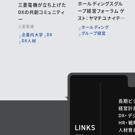
ホールディングスグル
三菱電機が立ち上げた
ープ経営フォーラム ゲ
DXの共創コミュニティ
スト：ヤマチユナイテッ
ー
ド、セレンディップ・ホ
三菱電機
ホールディング
ールディングス
グループ経営
企業内大学
DX
DX人材
長期ビ
経営計
DX・デ
HR・
LINKS
人材育