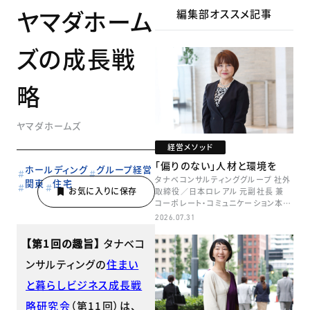
ヤマダホーム
編集部オススメ記事
ズの成長戦
略
ヤマダホームズ
経営メソッド
「偏りのない」人材と環境を
ホールディング
グループ経営
タナベコンサルティンググループ 社外
関東
住宅
取締役／日本ロレアル 元副社長 兼
コーポレート・コミュニケーション本部
本部長／キャリアコンサルタント 井村
2026.07.31
牧
【第1回の趣旨】
タナベコ
ンサルティングの
住まい
と暮らしビジネス成長戦
略研究会
（第11回）は、