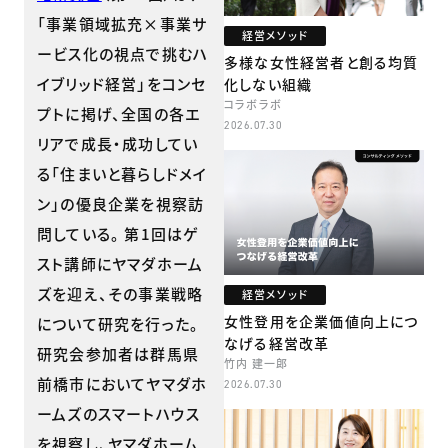
「事業領域拡充×事業サ
経営メソッド
ービス化の視点で挑むハ
多様な女性経営者と創る均質
イブリッド経営」をコンセ
化しない組織
コラボラボ
プトに掲げ、全国の各エ
2026.07.30
リアで成長・成功してい
る「住まいと暮らしドメイ
ン」の優良企業を視察訪
問している。 第1回はゲ
スト講師にヤマダホーム
ズを迎え、その事業戦略
経営メソッド
女性登用を企業価値向上につ
について研究を行った。
なげる経営改革
研究会参加者は群馬県
竹内 建一郎
前橋市においてヤマダホ
2026.07.30
ームズのスマートハウス
を視察し、ヤマダホーム