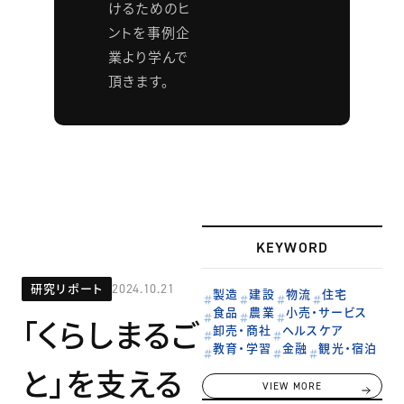
けるためのヒ
ントを事例企
業より学んで
頂きます。
KEYWORD
研究リポート
2024.10.21
製造
建設
物流
住宅
食品
農業
小売・サービス
「くらしまるご
卸売・商社
ヘルスケア
教育・学習
金融
観光・宿泊
と」を支える
VIEW MORE