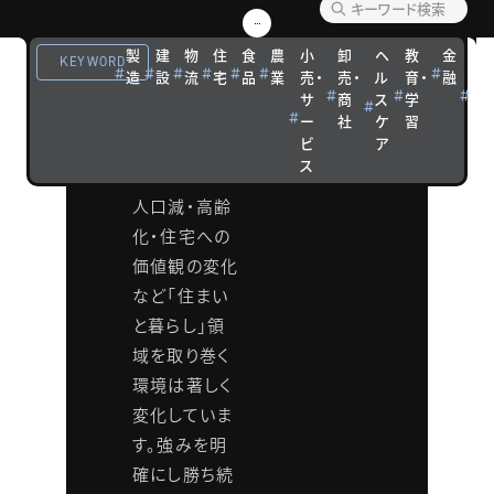
しビジ
製
建
物
住
食
農
小
卸
ヘ
教
金
観
ネス成
KEYWORD
造
設
流
宅
品
業
売・
売・
ル
育・
融
光
サ
商
ス
学
宿
長戦略
ー
社
ケ
習
泊
ビ
ア
研究会
ス
人口減・高齢
化・住宅への
価値観の変化
など「住まい
と暮らし」領
域を取り巻く
環境は著しく
変化していま
す。強みを明
確にし勝ち続