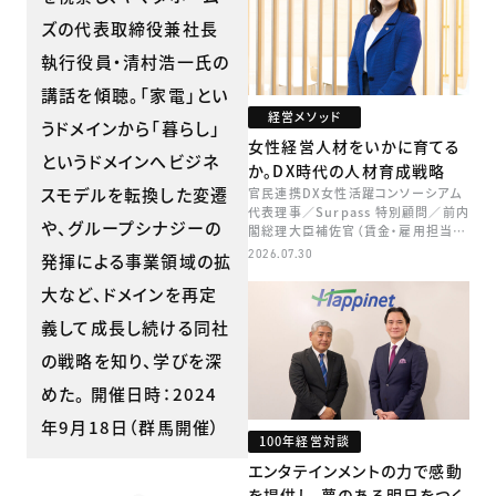
ズの代表取締役兼社長
執行役員・清村浩一氏の
講話を傾聴。「家電」とい
経営メソッド
うドメインから「暮らし」
女性経営人材をいかに育てる
というドメインへビジネ
か。DX時代の人材育成戦略
スモデルを転換した変遷
官民連携DX女性活躍コンソーシアム
代表理事／Surpass 特別顧問／前内
や、グループシナジーの
閣総理大臣補佐官（賃金・雇用担当）
矢田 稚子
2026.07.30
発揮による事業領域の拡
大など、ドメインを再定
義して成長し続ける同社
の戦略を知り、学びを深
めた。 開催日時：2024
年9月18日（群馬開催）
100年経営対談
エンタテインメントの力で感動
を提供し、夢のある明日をつく