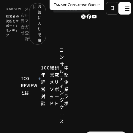
お
メ
by
TCG 戦略総合研究所
気
お
ル
経営者の
に
問
マ
決断をサ
入
ポートす
合
ガ
り
るメディ
せ
登
記
ア
録
事
コ
ン
サ
HOME
研究リポート
100
経
研
中
ル
住まいと暮らしビジネス成長戦略研究会
年
営
究
堅
「くらしまるごと」を支えるヤマダホームズの成長戦略
TCG
テ
経
メ
リ
企
REVIEW
ィ
営
ソ
ポ
業
とは
ン
対
ッ
ー
ラ
研究リポー
グ
ト
談
ド
ト
ボ
ケ
住まい
ー
ス
と暮ら