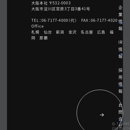
大阪本社 〒532-0003
企
大阪市淀川区宮原3丁目3番41号
業
TEL：06-7177-4000（代） FAX：06-7177-4020
情
Office
報
札幌 仙台 新潟 金沢 名古屋 広島 福
岡 那覇
IR
情
報
採
用
情
報
お
問
合
© TANABE
せ
CONSULTI