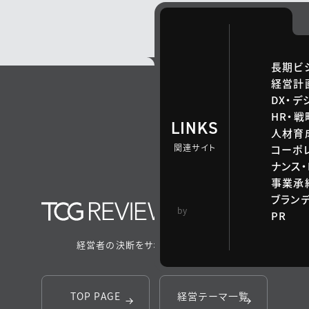
長期ビ
経営計
DX・デ
HR・
LINKS
人材育
関連サイト
コーポ
ナンス・
事業承継
ブラン
TCG 戦略総合研
by
PR
究所
経営者の決断をサポートするメディア
TOP PAGE
経営テーマ一覧