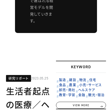
で選ばれる経
営モデルを開
発していきま
す。
KEYWORD
研究リポート
2023.05.25
製造
建設
物流
住宅
食品
農業
小売・サービス
生活者起点
卸売・商社
ヘルスケア
教育・学習
金融
観光・宿泊
の医療／ヘ
VIEW MORE