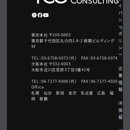
イ
バ
シ
ー
ポ
東京本社 〒100-0005
リ
東京都千代田区丸の内1-8-2 鉃鋼ビルディング
9F
シ
ー
TEL：03-6758-0073（代） FAX：03-6758-0074
大阪本社 〒532-0003
企
大阪市淀川区宮原3丁目3番41号
業
TEL：06-7177-4000（代） FAX：06-7177-4020
情
Office
報
札幌 仙台 新潟 金沢 名古屋 広島 福
岡 那覇
IR
情
報