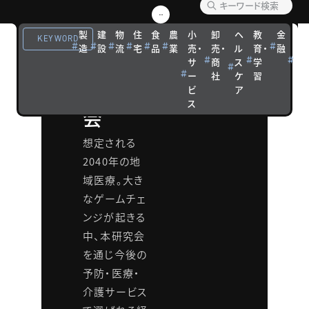
ジネス
製
建
物
住
食
農
小
卸
ヘ
教
金
観
KEYWORD
造
設
流
宅
品
業
売・
売・
ル
育・
融
光
成長戦
サ
商
ス
学
宿
ー
社
ケ
習
泊
略研究
ビ
ア
ス
会
想定される
2040年の地
域医療。大き
なゲームチェ
ンジが起きる
中、本研究会
を通じ今後の
予防・医療・
介護サービス