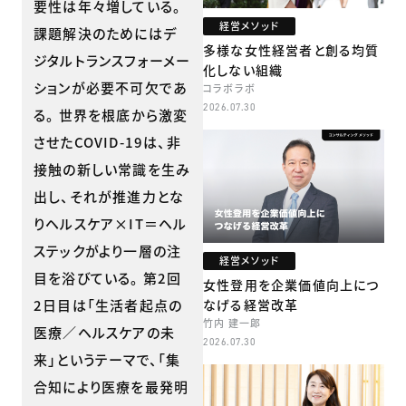
要性は年々増している。
経営メソッド
課題解決のためにはデ
多様な女性経営者と創る均質
ジタルトランスフォーメー
化しない組織
ションが必要不可欠であ
コラボラボ
2026.07.30
る。 世界を根底から激変
させたCOVID-19は、非
接触の新しい常識を生み
出し、それが推進力とな
りヘルスケア×IT＝ヘル
ステックがより一層の注
経営メソッド
目を浴びている。 第2回
女性登用を企業価値向上につ
2日目は「生活者起点の
なげる経営改革
竹内 建一郎
医療／ヘルスケアの未
2026.07.30
来」というテーマで、「集
合知により医療を最発明