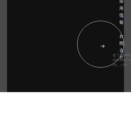
採
用
情
報
お
問
合
© TANABE
せ
CONSULTI
CO., LTD.