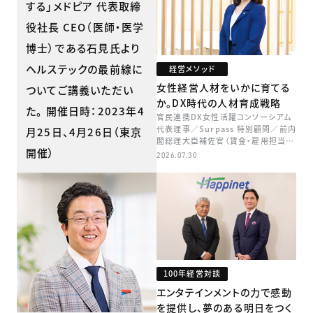
する」メドピア 代表取締
役社長 CEO（医師・医学
博士）である石見氏より
ヘルステックの最前線に
経営メソッド
女性経営人材をいかに育てる
ついてご講義いただい
か。DX時代の人材育成戦略
た。 開催日時：2023年4
官民連携DX女性活躍コンソーシアム
代表理事／Surpass 特別顧問／前内
月25日、4月26日（東京
閣総理大臣補佐官（賃金・雇用担当）
開催）
矢田 稚子
2026.07.30
100年経営対談
エンタテインメントの力で感動
を提供し、夢のある明日をつく