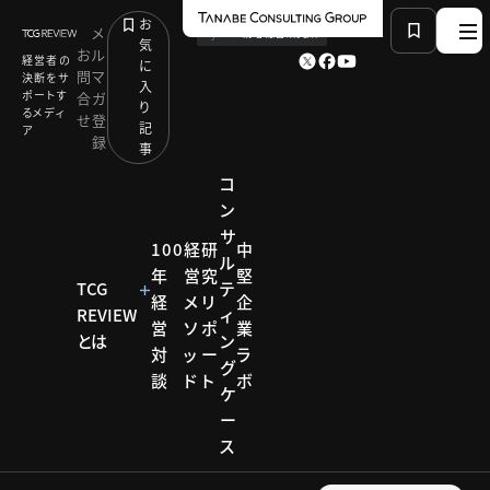
お
メ
by
TCG 戦略総合研究所
気
お
ル
経営者の
に
問
マ
決断をサ
入
ポートす
合
ガ
り
るメディ
せ
登
記
ア
録
事
コ
ン
サ
HOME
研究リポート
100
経
研
中
ル
ヘルスケアビジネス成長戦略研究会
年
営
究
堅
生活者起点の医療／ヘルスケアの未来：メドピア株式
TCG
テ
経
メ
リ
企
会社
REVIEW
ィ
営
ソ
ポ
業
とは
ン
対
ッ
ー
ラ
グ
研究リポー
談
ド
ト
ボ
ケ
ト
ー
ヘルス
ス
ケアビ