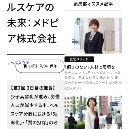
ルスケアの
編集部オススメ記事
未来：メドピ
ア株式会社
経営メソッド
ヘルスケア
「偏りのない」人材と環境を
タナベコンサルティンググループ 社外
取締役／日本ロレアル 元副社長 兼
コーポレート・コミュニケーション本部
【第2回 2日目の趣旨】
本部長／キャリアコンサルタント 井村
2026.07.31
牧
少子高齢化が進み、労働
人口が減少する中、ヘル
スケア分野における「効
率化」・「質の担保」の必