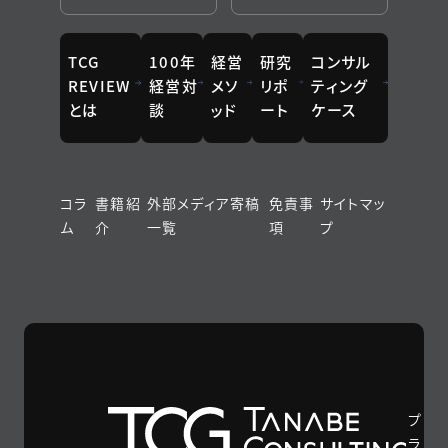
TCG
100年
経営
研究
コンサル
REVIEW
経営対
メソ
リポ
ティング
とは
談
ッド
ート
ケース
コラ
書籍紹
外部メディア寄稿
免責事
サイトマッ
ム
介
一覧
項
プ
プ
ラ