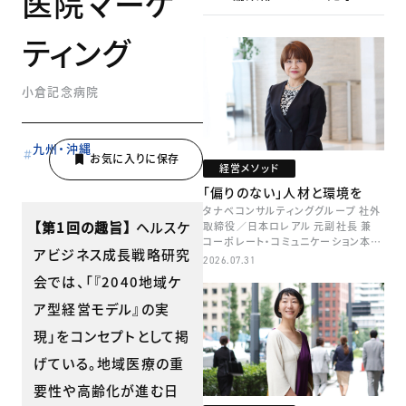
医院マーケ
ティング
小倉記念病院
九州・沖縄
経営メソッド
「偏りのない」人材と環境を
タナベコンサルティンググループ 社外
【第1回の趣旨】
ヘルスケ
取締役／日本ロレアル 元副社長 兼
コーポレート・コミュニケーション本部
アビジネス成長戦略研究
本部長／キャリアコンサルタント 井村
2026.07.31
牧
会では、「『2040地域ケ
ア型経営モデル』の実
現」をコンセプトとして掲
げている。地域医療の重
要性や高齢化が進む日