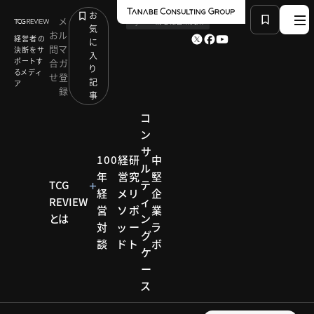
お
メ
by
TCG 戦略総合研究所
気
お
ル
経営者の
に
問
マ
決断をサ
入
ポートす
合
ガ
り
るメディ
せ
登
記
ア
録
事
コ
ン
サ
HOME
研究リポート
100
経
研
中
ル
ヘルスケアビジネス成長戦略研究会
年
営
究
堅
Ｖ字回復を果たした病医院マーケティング
TCG
テ
経
メ
リ
企
REVIEW
ィ
営
ソ
ポ
業
とは
ン
対
ッ
ー
ラ
研究リポー
グ
ト
談
ド
ト
ボ
ケ
ヘルス
ー
ス
ケアビ