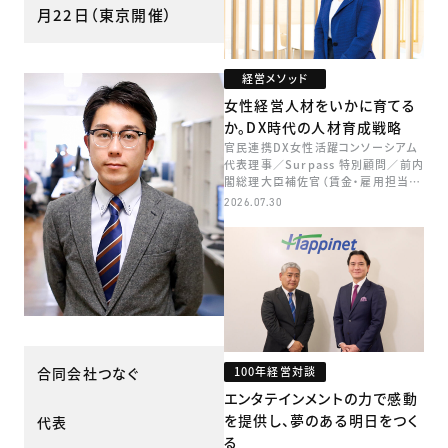
月22日（東京開催）
経営メソッド
女性経営人材をいかに育てる
か。DX時代の人材育成戦略
官民連携DX女性活躍コンソーシアム
代表理事／Surpass 特別顧問／前内
閣総理大臣補佐官（賃金・雇用担当）
矢田 稚子
2026.07.30
合同会社つなぐ
100年経営対談
エンタテインメントの力で感動
を提供し、夢のある明日をつく
代表
る