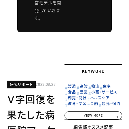
営モデルを開
発していきま
す。
KEYWORD
研究リポート
2023.08.28
製造
建設
物流
住宅
食品
農業
小売・サービス
Ｖ字回復を
卸売・商社
ヘルスケア
教育・学習
金融
観光・宿泊
果たした病
VIEW MORE
編集部オススメ記事