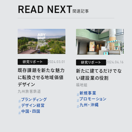
READ NEXT
関連記事
研究リポート
2024.03.01
研究リポート
2024.04.16
既存課題を新たな魅力
新たに建てるだけでな
に転換させる地域価値
い建設業の役割
デザイン
福地組
九州旅客鉄道
新規事業
プロモーション
ブランディング
九州・沖縄
デザイン経営
中国・四国