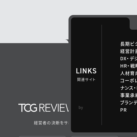
長期ビ
経営計
DX・デ
HR・
LINKS
人材育
関連サイト
コーポ
ナンス・
事業承継
ブラン
TCG 戦略総合研
by
PR
究所
経営者の決断をサポートするメディア