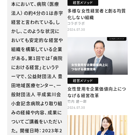
経営メソッド
本において、病院（医療
多様な女性経営者と創る均質
法人）の約4分の1は赤字
化しない組織
経営と言われている。し
コラボラボ
2026.07.30
かし、このような状況に
おいても安定的な経営や
組織を構築している企業
がある。第1回では「病院
における経営」というテ
ーマで、公益財団法人 豊
経営メソッド
田地域医療センター、一
女性登用を企業価値向上につ
般財団法人 平成紫川会
なげる経営改革
竹内 建一郎
小倉記念病院より取り組
2026.07.30
みの経緯や内容、成果に
ついてご講義をいただい
た。 開催日時：2023年2