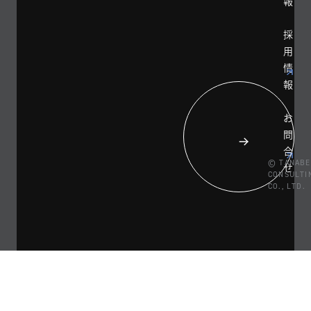
報
採
用
情
報
お
問
合
© TANABE
せ
CONSULTI
CO., LTD.