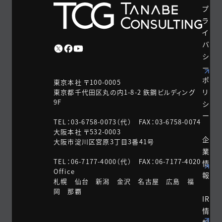
プ
ラ
イ
バ
シ
ー
ポ
東京本社 〒100-0005
リ
東京都千代田区丸の内1-8-2 鉃鋼ビルディング
9F
シ
ー
TEL：03-6758-0073（代） FAX：03-6758-0074
大阪本社 〒532-0003
企
大阪市淀川区宮原3丁目3番41号
業
TEL：06-7177-4000（代） FAX：06-7177-4020
情
Office
報
札幌 仙台 新潟 金沢 名古屋 広島 福
岡 那覇
IR
情