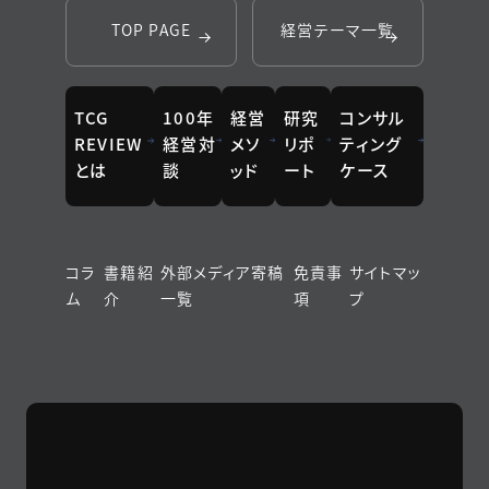
TOP PAGE
経営テーマ一覧
TCG
100年
経営
研究
コンサル
REVIEW
経営対
メソ
リポ
ティング
とは
談
ッド
ート
ケース
コラ
書籍紹
外部メディア寄稿
免責事
サイトマッ
ム
介
一覧
項
プ