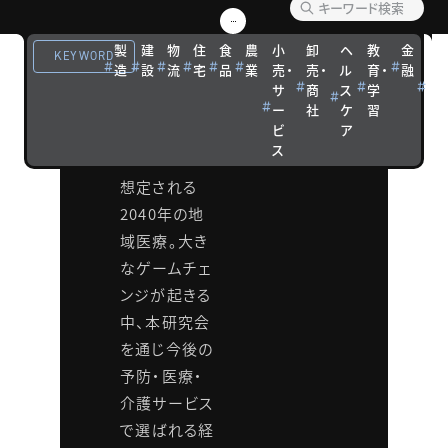
ジネス
製
建
物
住
食
農
小
卸
ヘ
教
金
観
成長戦
KEYWORD
造
設
流
宅
品
業
売・
売・
ル
育・
融
光
サ
商
ス
学
宿
略研究
ー
社
ケ
習
泊
ビ
ア
会
ス
想定される
2040年の地
域医療。大き
なゲームチェ
ンジが起きる
中、本研究会
を通じ今後の
予防・医療・
介護サービス
で選ばれる経