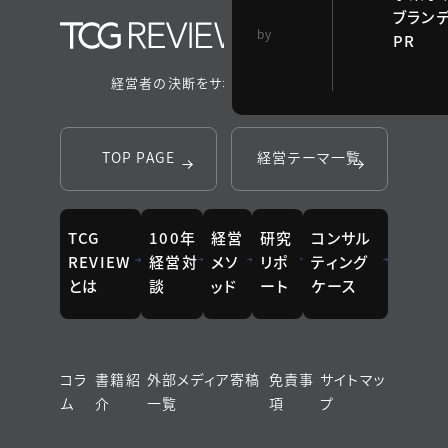
ブラン
TCG 戦略総合研
by
PR
究所
経営者の決断をサポートするメディア
TOP PAGE
経営テーマ一覧
TCG
100年
経営
研究
コンサル
REVIEW
経営対
メソ
リポ
ティング
とは
談
ッド
ート
ケース
コラ
書籍紹
外部メディア寄稿
免責事
サイトマッ
ム
介
一覧
項
プ