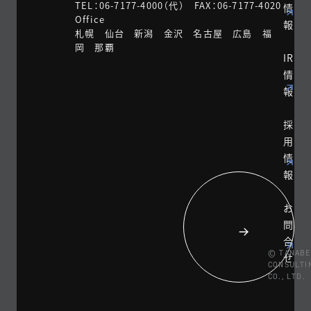
TEL：06-7177-4000（代） FAX：06-7177-4020
情
Office
報
札幌 仙台 新潟 金沢 名古屋 広島 福
岡 那覇
IR
情
報
採
用
情
報
お
問
合
© TANABE
せ
CONSULTI
CO., LTD.