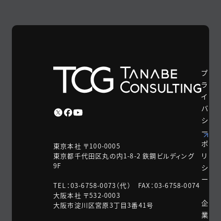
プ
ラ
イ
バ
シ
ー
ポ
東京本社 〒100-0005
リ
東京都千代田区丸の内1-8-2 鉃鋼ビルディング
9F
シ
ー
TEL：03-6758-0073（代） FAX：03-6758-0074
大阪本社 〒532-0003
企
大阪市淀川区宮原3丁目3番41号
業