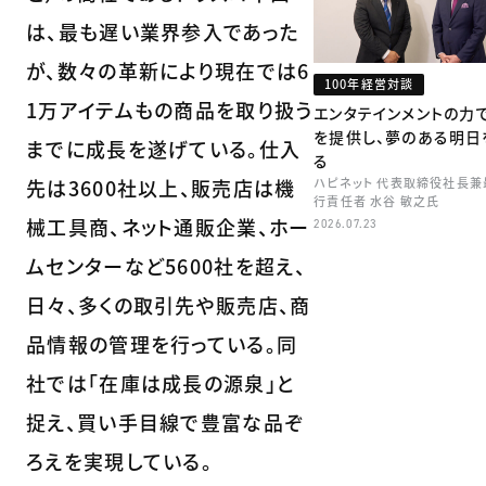
は、最も遅い業界参入であった
が、数々の革新により現在では6
100年経営対談
1万アイテムもの商品を取り扱う
エンタテインメントの力
を提供し、夢のある明日
までに成長を遂げている。仕入
る
先は3600社以上、販売店は機
ハピネット 代表取締役社長兼
行責任者 水谷 敏之氏
械工具商、ネット通販企業、ホー
2026.07.23
ムセンターなど5600社を超え、
日々、多くの取引先や販売店、商
品情報の管理を行っている。同
社では「在庫は成長の源泉」と
捉え、買い手目線で豊富な品ぞ
ろえを実現している。