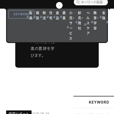
究会
製
建
物
住
食
農
小
卸
ヘ
教
金
観
本研究会で
KEYWORD
造
設
流
宅
品
業
売・
売・
ル
育・
融
光
は、データ活
サ
商
ス
学
宿
用による付加
ー
社
ケ
習
泊
ビ
ア
価値の向上と
ス
人材育成の推
進の要諦を学
びます。
KEYWORD
研究リポート
2025.08.28