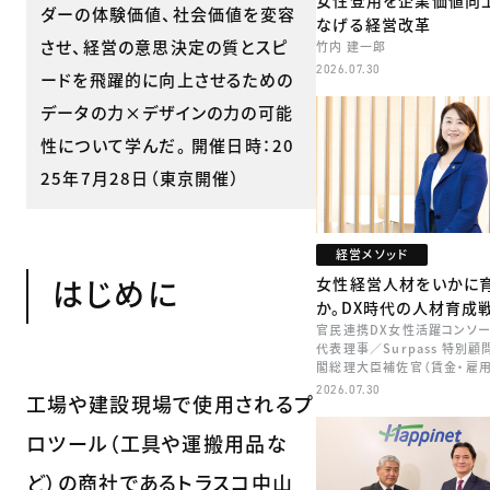
女性登用を企業価値向
ダーの体験価値、社会価値を変容
なげる経営改革
させ、経営の意思決定の質とスピ
竹内 建一郎
2026.07.30
ードを飛躍的に向上させるための
データの力×デザインの力の可能
性について学んだ。 開催日時：20
25年7月28日（東京開催）
経営メソッド
はじめに
女性経営人材をいかに
か。DX時代の人材育成
官民連携DX女性活躍コンソ
代表理事／Surpass 特別
閣総理大臣補佐官（賃金・雇用
矢田 稚子
2026.07.30
工場や建設現場で使用されるプ
ロツール（工具や運搬用品な
ど）の商社であるトラスコ中山