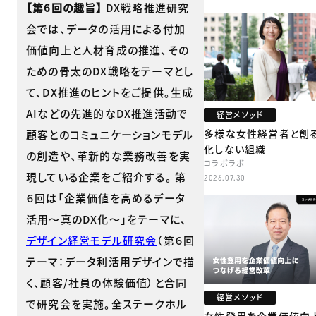
牧
【第6回の趣旨】
DX戦略推進研究
会では、データの活用による付加
価値向上と人材育成の推進、その
ための骨太のDX戦略をテーマとし
て、DX推進のヒントをご提供。生成
AIなどの先進的なDX推進活動で
経営メソッド
多様な女性経営者と創
顧客とのコミュニケーションモデル
化しない組織
の創造や、革新的な業務改善を実
コラボラボ
現している企業をご紹介する。 第
2026.07.30
６回は「企業価値を高めるデータ
活用～真のDX化～」をテーマに、
デザイン経営モデル研究会
（第６回
テーマ：データ利活用デザインで描
く、顧客/社員の体験価値）と合同
経営メソッド
で研究会を実施。全ステークホル