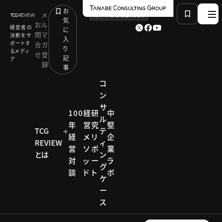
お
メ
by
TCG 戦略総合研究所
気
お
ル
経営者の
に
問
マ
決断をサ
入
ポートす
合
ガ
り
るメディ
せ
登
記
ア
録
事
コ
ン
サ
HOME
研究リポート
DX戦略推進研究会
100
経
研
中
ル
「がんばれ!!日本のモノづくり」を支えるトラスコ中山
年
営
究
堅
のデジタル戦略
TCG
テ
経
メ
リ
企
REVIEW
ィ
営
ソ
ポ
業
とは
ン
対
ッ
ー
ラ
研究リポー
グ
ト
談
ド
ト
ボ
ケ
DX戦略
ー
ス
推進研