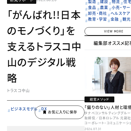
製造
建設
物流
住
食品
農業
小売・サー
「がんばれ!!日本
卸売・商社
ヘルスケア
教育・学習
金融
観光
のモノづくり」を
VIEW MORE
支えるトラスコ中
編集部オススメ記
山のデジタル戦
略
トラスコ中山
経営メソッド
「偏りのない」人材と環
ビジネスモデル
DX
タナベコンサルティンググルー
取締役／日本ロレアル 元副社
コーポレート・コミュニケーシ
本部長／キャリアコンサルタン
2026.07.31