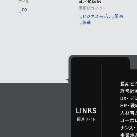
ョンを提供
アイル
京都試作ネット
DX
ビジネスモデル
関西
製造
長期ビ
経営計
DX・デ
HR・
LINKS
人材育
関連サイト
コーポ
ナンス・
事業承継