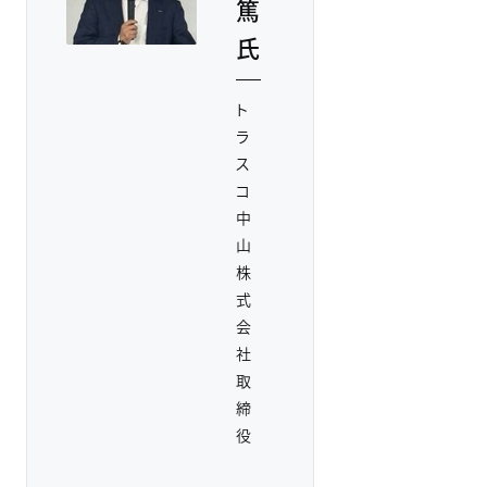
篤
氏
ト
ラ
ス
コ
中
山
株
式
会
社
取
締
役