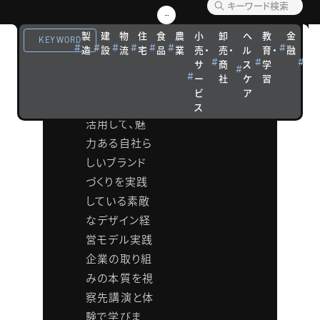
モデル
製
建
物
住
食
農
小
卸
ヘ
教
金
観
KEYWORD
造
設
流
宅
品
業
売・
売・
ル
育・
融
光
研究会
サ
商
ス
学
宿
ー
社
ケ
習
泊
経営に『デザ
ビ
ア
インの力』を
ス
活用して、魅
力ある自社ら
しいブランド
づくりを実践
している素敵
なデザイン経
営モデル実践
企業の取り組
みの本質を視
察先講演と体
験で学びま