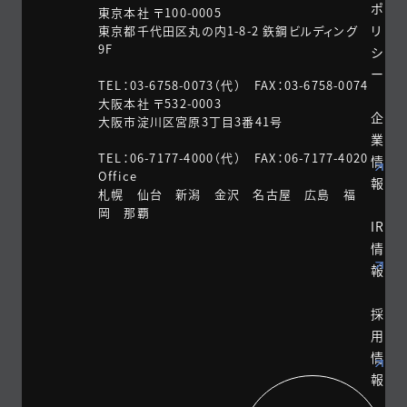
ポ
東京本社 〒100-0005
リ
東京都千代田区丸の内1-8-2 鉃鋼ビルディング
9F
シ
ー
TEL：03-6758-0073（代） FAX：03-6758-0074
大阪本社 〒532-0003
企
大阪市淀川区宮原3丁目3番41号
業
TEL：06-7177-4000（代） FAX：06-7177-4020
情
Office
報
札幌 仙台 新潟 金沢 名古屋 広島 福
岡 那覇
IR
情
報
採
用
情
報