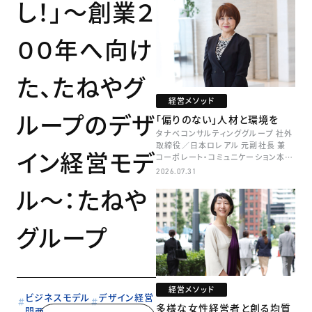
し！」～創業２
００年へ向け
た、たねやグ
経営メソッド
ループのデザ
「偏りのない」人材と環境を
タナベコンサルティンググループ 社外
取締役／日本ロレアル 元副社長 兼
イン経営モデ
コーポレート・コミュニケーション本部
本部長／キャリアコンサルタント 井村
2026.07.31
牧
ル～：たねや
グループ
経営メソッド
ビジネスモデル
デザイン経営
多様な女性経営者と創る均質
関西