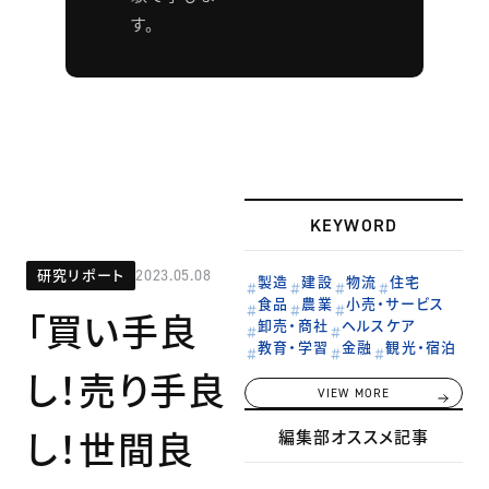
す。
KEYWORD
研究リポート
2023.05.08
製造
建設
物流
住宅
食品
農業
小売・サービス
「買い手良
卸売・商社
ヘルスケア
教育・学習
金融
観光・宿泊
し！売り手良
VIEW MORE
し！世間良
編集部オススメ記事