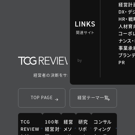
経営計
DX・デ
HR・
LINKS
人材育
関連サイト
コーポ
ナンス・
事業承継
ブラン
TCG 戦略総合研
by
PR
究所
経営者の決断をサポートするメディア
TOP PAGE
経営テーマ一覧
TCG
100年
経営
研究
コンサル
REVIEW
経営対
メソ
リポ
ティング