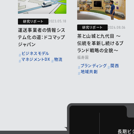
研究リポート
2023.05.18
研究リポート
2026.08.06
運送事業者の情報シス
茶と山城と九代目 ～
テム化の道：ドコマップ
伝統を革新し続けるブ
ジャパン
ランド戦略の全貌～
ビジネスモデル
福寿園
マネジメントDX
物流
ブランディング
関西
地域共創
長期ビ