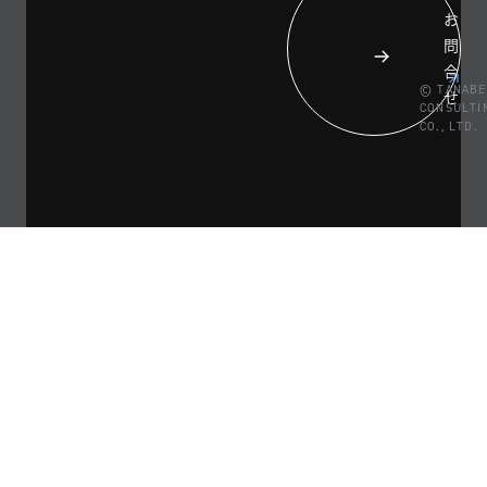
お
問
合
© TANABE
せ
CONSULTI
CO., LTD.