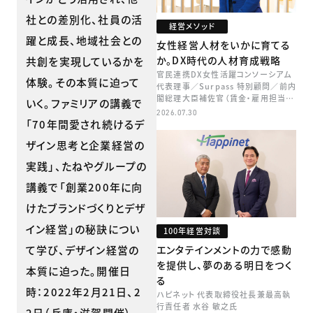
社との差別化、社員の活
経営メソッド
躍と成長、地域社会との
女性経営人材をいかに育てる
か。DX時代の人材育成戦略
共創を実現しているかを
官民連携DX女性活躍コンソーシアム
体験。その本質に迫って
代表理事／Surpass 特別顧問／前内
閣総理大臣補佐官（賃金・雇用担当）
いく。ファミリアの講義で
矢田 稚子
2026.07.30
「70年間愛され続けるデ
ザイン思考と企業経営の
実践」、たねやグループの
講義で「創業200年に向
けたブランドづくりとデザ
イン経営」の秘訣につい
100年経営対談
て学び、デザイン経営の
エンタテインメントの力で感動
を提供し、夢のある明日をつく
本質に迫った。開催日
る
時：2022年2月21日、2
ハピネット 代表取締役社長兼最高執
行責任者 水谷 敏之氏
2日（兵庫・滋賀開催）