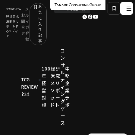
お
メ
by
TCG 戦略総合研究所
気
お
ル
経営者の
に
問
マ
決断をサ
入
ポートす
合
ガ
り
るメディ
せ
登
記
ア
録
事
コ
ン
サ
HOME
研究リポート
デザイン経営モデル研究会
100
経
研
中
ル
「買い手良し！売り手良し！世間良し！」～創業２００年
年
営
究
堅
へ向けた、たねやグループのデザイン経営モデル～：た
TCG
テ
経
メ
リ
企
ねやグループ
REVIEW
ィ
営
ソ
ポ
業
とは
ン
対
ッ
ー
ラ
グ
研究リポー
談
ド
ト
ボ
ケ
ト
ー
デザイ
ス
ン経営