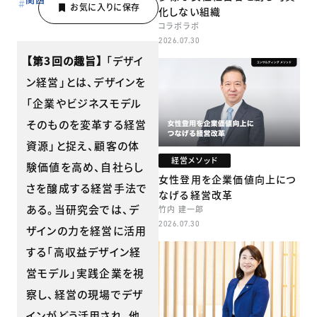
化しない組織
コラボラボ
2026.07.30
【第3回の趣旨】
「デザイ
ン経営」とは、デザインを
「企業やビジネスモデル
そのものを変革する経営
資源」と捉え、顧客の体
経営メソッド
験価値を高め、自社らし
女性登用を企業価値向上につ
さを醸成する経営手法で
なげる経営改革
ある。当研究会では、デ
竹内 建一郎
2026.07.30
ザインの力を経営に活用
する「高収益デザイン経
営モデル」実践企業を視
察し、経営の現場でデザ
インがどう活用され、他