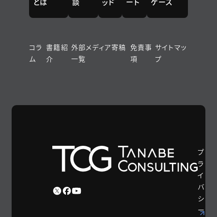
とは
談
ッド
ート
ケース
コラ
書籍紹
外部メディア寄稿
免責事
サイトマッ
ム
介
一覧
項
プ
プ
ラ
イ
バ
シ
ー