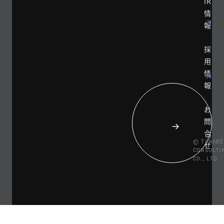
IR
情
報
採
用
情
報
お
問
合
© TANABE
せ
CONSULTI
CO., LTD.