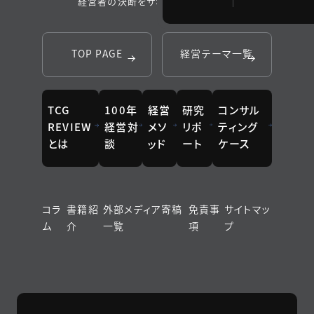
経営者の決断をサポートするメディア
TOP PAGE
経営テーマ一覧
TCG
100年
経営
研究
コンサル
REVIEW
経営対
メソ
リポ
ティング
とは
談
ッド
ート
ケース
コラ
書籍紹
外部メディア寄稿
免責事
サイトマッ
ム
介
一覧
項
プ