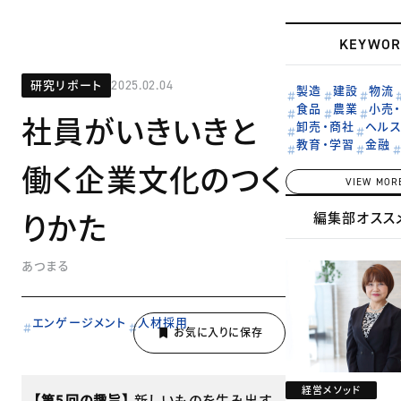
KEYWOR
研究リポート
2025.02.04
製造
建設
物流
食品
農業
小売
社員がいきいきと
卸売・商社
ヘル
教育・学習
金融
働く企業文化のつく
VIEW MOR
りかた
編集部オスス
あつまる
エンゲージメント
人材採用
経営メソッド
【第5回の趣旨】
新しいものを生み出す