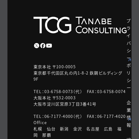
プ
ラ
イ
バ
シ
ー
ポ
東京本社 〒100-0005
リ
東京都千代田区丸の内1-8-2 鉃鋼ビルディング
9F
シ
ー
TEL：03-6758-0073（代） FAX：03-6758-0074
大阪本社 〒532-0003
企
大阪市淀川区宮原3丁目3番41号
業
TEL：06-7177-4000（代） FAX：06-7177-4020
情
Office
報
札幌 仙台 新潟 金沢 名古屋 広島 福
岡 那覇