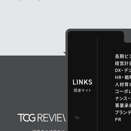
ト調査」リポート
長期ビ
経営計
DX・デ
HR・
LINKS
人材育
関連サイト
コーポ
ナンス・
事業承継
ブラン
TCG 戦略総合研
by
PR
究所