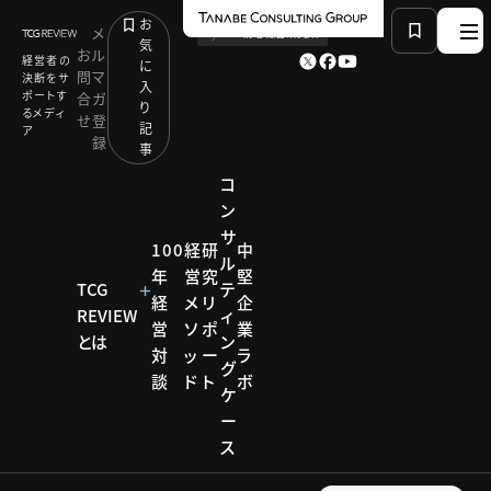
お
メ
by
TCG 戦略総合研究所
気
お
ル
経営者の
に
問
マ
決断をサ
入
ポートす
合
ガ
り
るメディ
せ
登
記
ア
録
事
コ
ン
サ
HOME
研究リポート
100
経
研
中
ル
エンゲージメントを高める組織カルチャー研究会
年
営
究
堅
社員がいきいきと働く企業文化のつくりかた
TCG
テ
経
メ
リ
企
REVIEW
ィ
営
ソ
ポ
業
とは
ン
対
ッ
ー
ラ
研究リポー
グ
ト
談
ド
ト
ボ
ケ
エンゲ
ー
ス
ージメ