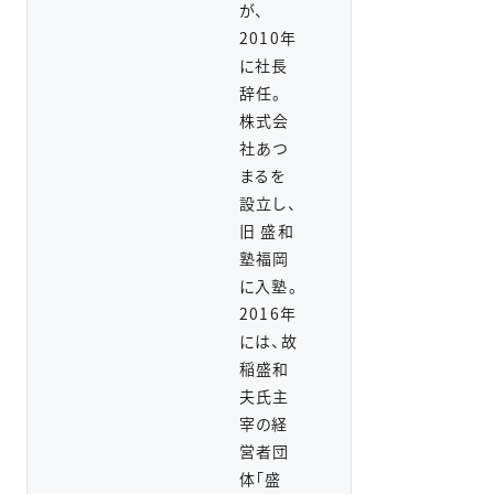
が、
2010年
に社長
辞任。
株式会
社あつ
まるを
設立し、
旧 盛和
塾福岡
に入塾。
2016年
には、故
稲盛和
夫氏主
宰の経
営者団
体「盛