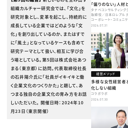
「偏りのない」人材
組織カルチャー研究会では、「文化」を
タナベコンサルティング
取締役／日本ロレアル 
研究対象とし、変革を起こし、持続的に
コーポレート・コミュニ
本部長／キャリアコンサ
成長している企業ではどのような「文
2026.07.31
牧
化」を創り出しているのか、またはすで
に「風土」となっているケースも含めて
研究テーマとして扱い、相互に学び合
う場としている。第5回は株式会社あつ
まる（東京都）に訪問。代表取締役社長
経営メソッド
の石井陽介氏に「社員がイキイキと働
多様な女性経営者
く企業文化のつくりかた」と題して、あ
化しない組織
つまる独自の企業文化の育み方をお話
コラボラボ
2026.07.30
しいただいた。 開催日時：2024年10
月23日（東京開催）