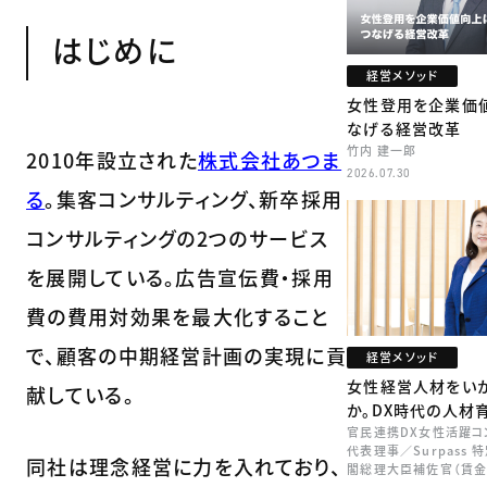
はじめに
経営メソッド
女性登用を企業価
なげる経営改革
竹内 建一郎
2010年設立された
株式会社あつま
2026.07.30
る
。集客コンサルティング、新卒採用
コンサルティングの2つのサービス
を展開している。広告宣伝費・採用
費の費用対効果を最大化すること
で、顧客の中期経営計画の実現に貢
経営メソッド
女性経営人材をい
献している。
か。DX時代の人材
官民連携DX女性活躍コ
代表理事／Surpass
同社は理念経営に力を入れており、
閣総理大臣補佐官（賃金