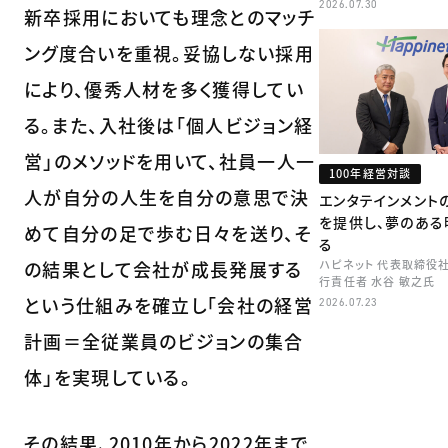
矢田 稚子
2026.07.30
新卒採用においても理念とのマッチ
ング度合いを重視。妥協しない採用
により、優秀人材を多く獲得してい
る。また、入社後は「個人ビジョン経
営」のメソッドを用いて、社員一人一
100年経営対談
人が自分の人生を自分の意思で決
エンタテインメント
を提供し、夢のある
めて自分の足で歩む日々を送り、そ
る
の結果として会社が成長発展する
ハピネット 代表取締役
行責任者 水谷 敏之氏
という仕組みを確立し「会社の経営
2026.07.23
計画＝全従業員のビジョンの集合
体」を実現している。
その結果、2010年から2022年まで