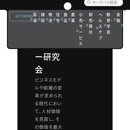
ントを
製
建
物
住
食
農
小
卸
ヘ
教
金
観
高める
KEYWORD
造
設
流
宅
品
業
売・
売・
ル
育・
融
光
サ
商
ス
学
宿
組織カ
ー
社
ケ
習
泊
ビ
ア
ルチャ
ス
ー研究
会
ビジネスモデ
ルや組織の変
革が求められ
る現代におい
て、人材価値
を見直し、そ
の価値を最大