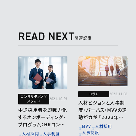
READ NEXT
関連記事
コラム
2023.11.08
コンサルティング
2021.10.29
メソッド
人材ビジョンと人事制
度・パーパス・MVVの連
中途採用者を即戦力化
動がカギ 「2023年度_
するオンボーディング・
人材採用・育成・制度
プログラム：HRコンサ
MVV
人材採用
に関する企業アンケー
ルティング
人事制度
人材採用
人事制度