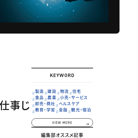
KEYWORD
製造
建設
物流
住宅
食品
農業
小売・サービス
ば仕事じ
卸売・商社
ヘルスケア
教育・学習
金融
観光・宿泊
VIEW MORE
編集部オススメ記事