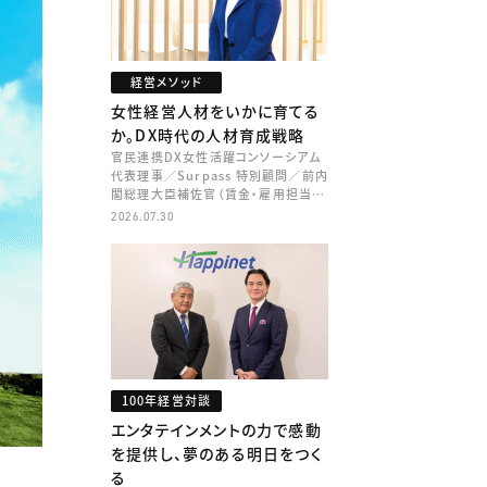
経営メソッド
女性経営人材をいかに育てる
か。DX時代の人材育成戦略
官民連携DX女性活躍コンソーシアム
代表理事／Surpass 特別顧問／前内
閣総理大臣補佐官（賃金・雇用担当）
矢田 稚子
2026.07.30
100年経営対談
エンタテインメントの力で感動
を提供し、夢のある明日をつく
る