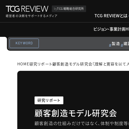
by
TCG 戦略総合研究所
TCG REVIEWとは
経営者の決断をサポートするメディア
ビジョン・事業計画
H
製造
建
KEYWORD
HOME
研究リポート
顧客創造モデル研究会
『理解と寛容を以て
研究リポート
顧客創造モデル研究会
顧客創造の仕組みだけではなく、体制や制度等