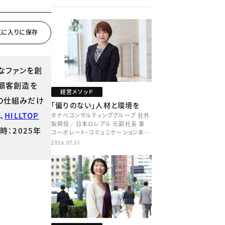
なファンを創
顧客創造を
経営メソッド
の仕組みだけ
「偏りのない」人材と環境を
、
HILLTOP
タナベコンサルティンググループ 社外
取締役／日本ロレアル 元副社長 兼
時：2025年
コーポレート・コミュニケーション本部
本部長／キャリアコンサルタント 井村
2026.07.31
牧