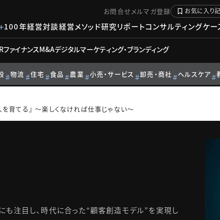
お問合せ
メルマガ登録
お気に入り
100年経営対談
経営メソッド
研究リポート
コンサルティングケー
R
ファイナンス
M&A
デジタル
マーケティング・ブランディング
設
物流
住宅
食品
農業
小売・サービス
卸売・商社
ヘルスケア
人を育てる』 ～楽しくなければ仕事じゃない～
にも注目し、時代に合った“顧客創造モデル”を実現し