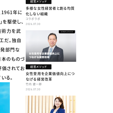
経営メソッド
多様な女性経営者と創る均質
1961年に
化しない組織
コラボラボ
」を駆使し、
2026.07.30
技術力を武
工だ。独自
開発部門な
日本のものづ
経営メソッド
評価されてお
女性登用を企業価値向上につ
ている。
なげる経営改革
竹内 建一郎
2026.07.30