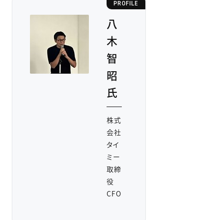
PROFILE
八
木
智
昭
氏
株式
会社
タイ
ミー
取締
役
CFO