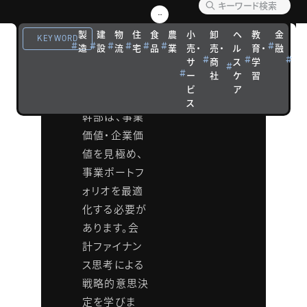
める戦
製
建
物
住
食
農
小
卸
ヘ
教
金
観
略CFO
KEYWORD
造
設
流
宅
品
業
売・
売・
ル
育・
融
光
サ
商
ス
学
宿
研究会
ー
社
ケ
習
泊
ビ
ア
経営者・経営
ス
幹部は、事業
価値・企業価
値を見極め、
事業ポートフ
ォリオを最適
化する必要が
あります。会
計ファイナン
ス思考による
戦略的意思決
定を学びま