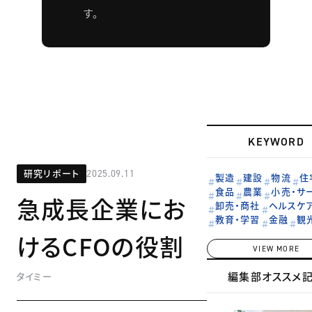
す。
KEYWORD
研究リポート
2025.09.11
製造
建設
物流
住
食品
農業
小売・サ
急成長企業にお
卸売・商社
ヘルスケ
教育・学習
金融
観
けるCFOの役割
VIEW MORE
編集部オススメ
タイミー