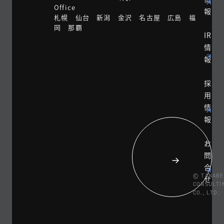
Office
報
札幌 仙台 新潟 金沢 名古屋 広島 福
岡 那覇
IR
情
報
採
用
情
報
お
問
合
© TANABE
せ
CONSULTI
CO., LTD.