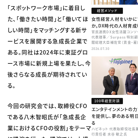
「スポットワーク市場」に着目し
経営メソッド
た、「働きたい時間」と「働いてほ
女性経営人材をいかに
か。DX時代の人材育成
しい時間」をマッチングする新サ
官民連携DX女性活躍コンソ
代表理事／Surpass 特別
ービスを展開する急成長企業で
閣総理大臣補佐官（賃金・雇
矢田 稚子
2026.07.30
ある。同社は2024年に東証グロ
ース市場に新規上場を果たし、今
後さらなる成長が期待されてい
る。
100年経営対談
今回の研究会では、取締役CFO
エンタテインメントの
である八木智昭氏が「急成長企
を提供し、夢のある明
る
業におけるCFOの役割」をテーマ
ハピネット 代表取締役社長
行責任者 水谷 敏之氏