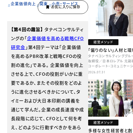
企業価値向上
関東
小売・サービス
【第4回の趣旨】
タナベコンサルティ
ングの「
企業価値を高める戦略CFO
経営メソッド
研究会
」第4回テーマは「企業価値
「偏りのない」人材と環
を高めるPBR改革と戦略CFOの役
タナベコンサルティンググル
取締役／日本ロレアル 元副
割の進化」である。 企業価値を向上
コーポレート・コミュニケー
本部長／キャリアコンサルタ
2026.07.31
させる上で、CFOの役割がいかに重
牧
要であるか、またその役割をどのよ
うに進化させるべきかについて、タ
イミーおよび大日本印刷の講義を
通じて学んだ。企業の成長速度や成
長段階に応じて、CFOとして何を考
経営メソッド
え、どのように行動すべきかをあら
多様な女性経営者と創