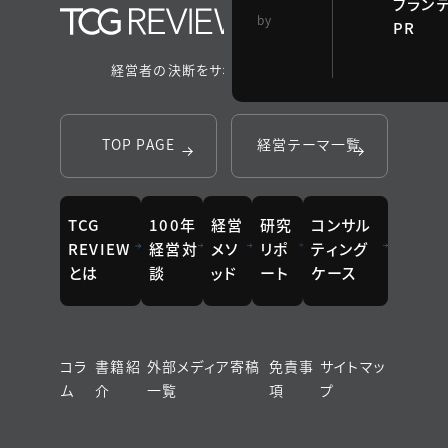
ブラン
TCG 戦略総合研
by
PR
究所
経営者の決断をサポートするメディア
TOP PAGE
経営テーマ一覧
TCG
100年
経営
研究
コンサル
REVIEW
経営対
メソ
リポ
ティング
とは
談
ッド
ート
ケース
コラ
書籍紹
外部メディア寄稿
免責事
サイトマッ
ム
介
一覧
項
プ