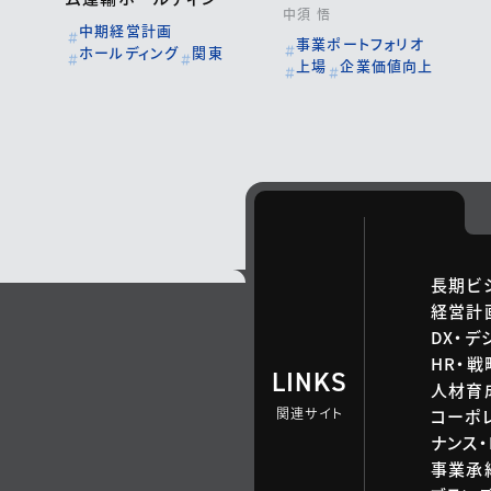
中須 悟
ス
中期経営計画
事業ポートフォリオ
ホールディング
関東
上場
企業価値向上
長期ビ
経営計
DX・デ
HR・
LINKS
人材育
関連サイト
コーポ
ナンス・
事業承継