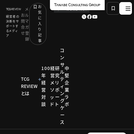
お
メ
by
TCG 戦略総合研究所
気
お
ル
経営者の
に
問
マ
決断をサ
入
ポートす
合
ガ
り
るメディ
せ
登
記
ア
録
事
コ
ン
サ
HOME
研究リポート
100
経
研
中
ル
企業価値を高める戦略CFO研究会
年
営
究
堅
急成長企業におけるCFOの役割
TCG
テ
経
メ
リ
企
REVIEW
ィ
営
ソ
ポ
業
とは
ン
対
ッ
ー
ラ
研究リポー
グ
ト
談
ド
ト
ボ
ケ
企業価
ー
ス
値を高