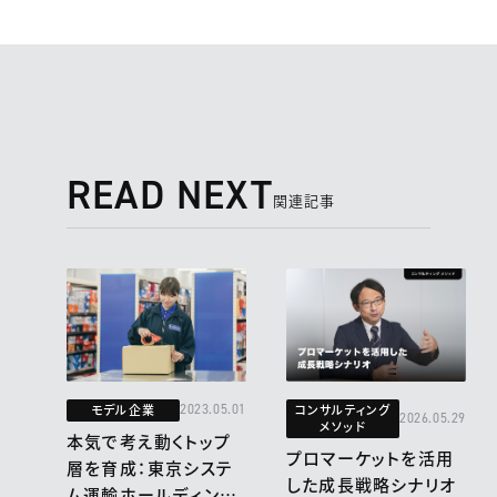
READ NEXT
関連記事
モデル企業
コンサルティング
2023.05.01
2026.05.29
メソッド
本気で考え動くトップ
プロマーケットを活用
層を育成：東京システ
した成長戦略シナリオ
ム運輸ホールディング