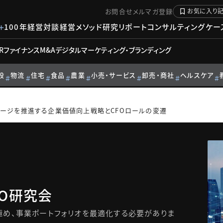
お問合せ
メルマガ登録
お気に入り
100年経営対談
経営メソッド
研究リポート
コンサルティングケー
R
ファイナンス
M&A
デジタル
マーケティング・ブランディング
設
物流
住宅
食品
農業
小売・サービス
卸売・商社
ヘルスケア
ージを推進する企業価値向上戦略とCFOロールの変遷
O研究会
極め、事業ポートフォリオを最適化する必要がありま