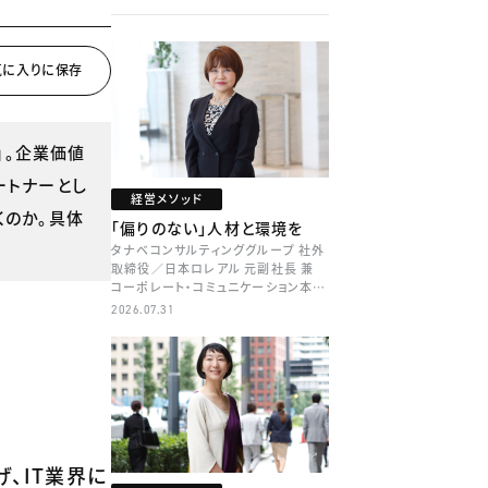
」。企業価値
ートナーとし
経営メソッド
くのか。具体
「偏りのない」人材と環境を
タナベコンサルティンググループ 社外
取締役／日本ロレアル 元副社長 兼
コーポレート・コミュニケーション本部
本部長／キャリアコンサルタント 井村
2026.07.31
牧
、IT業界に