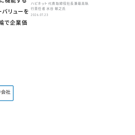
切に機能する
ハピネット 代表取締役社長兼最高執
行責任者 水谷 敏之氏
ーバリューを
2026.07.23
両輪で企業価