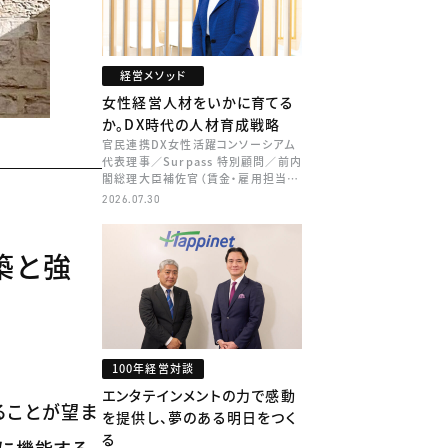
経営メソッド
女性経営人材をいかに育てる
か。DX時代の人材育成戦略
官民連携DX女性活躍コンソーシアム
代表理事／Surpass 特別顧問／前内
閣総理大臣補佐官（賃金・雇用担当）
矢田 稚子
2026.07.30
築と強
100年経営対談
エンタテインメントの力で感動
ることが望ま
を提供し、夢のある明日をつく
る