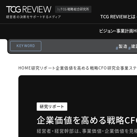
by
TCG 戦略総合研究所
TCG REVIEWとは
経営者の決断をサポートするメディア
ビジョン・事業計画
H
製造
建
KEYWORD
HOME
研究リポート
企業価値を高める戦略CFO研究会
事業ステ
研究リポート
企業価値を高める戦略CF
経営者・経営幹部は、事業価値・企業価値を見