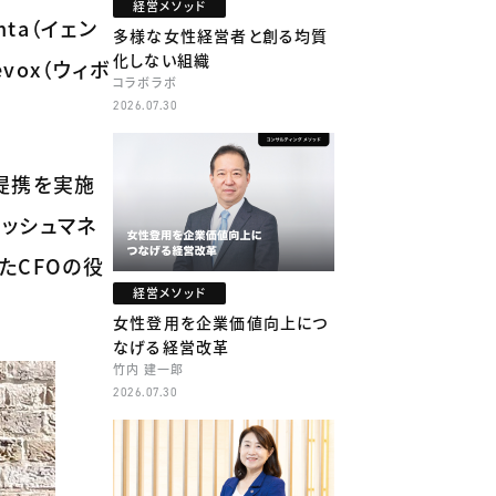
経営メソッド
ta（イェン
多様な女性経営者と創る均質
化しない組織
ox（ウィボ
コラボラボ
2026.07.30
務提携を実施
ッシュマネ
たCFOの役
経営メソッド
女性登用を企業価値向上につ
なげる経営改革
竹内 建一郎
2026.07.30