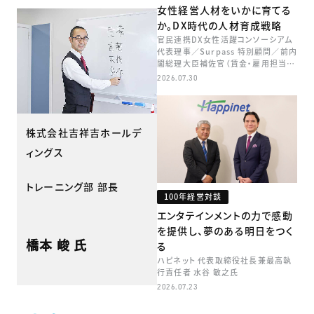
女性経営人材をいかに育てる
か。DX時代の人材育成戦略
官民連携DX女性活躍コンソーシアム
代表理事／Surpass 特別顧問／前内
閣総理大臣補佐官（賃金・雇用担当）
矢田 稚子
2026.07.30
株式会社吉祥吉ホールデ
ィングス
トレーニング部 部長
100年経営対談
エンタテインメントの力で感動
を提供し、夢のある明日をつく
橋本 峻 氏
る
ハピネット 代表取締役社長兼最高執
行責任者 水谷 敏之氏
2026.07.23