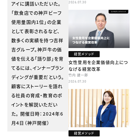
2026.07.30
アイに講話いただいた。
「飲食店での神戸ビーフ
使用量国内1位」の企業
として表彰されるなど、
数多くの実績を持つ吉祥
吉グループ。神戸牛の価
経営メソッド
値を伝える「語り部」を育
女性登用を企業価値向上につ
てるには、インナーブラン
なげる経営改革
竹内 建一郎
ディングが重要だという。
2026.07.30
顧客にストーリーを語れ
る社員の育成・教育のポ
イントを解説いただい
た。 開催日時：2024年6
月4日（神戸開催）
経営メソッド