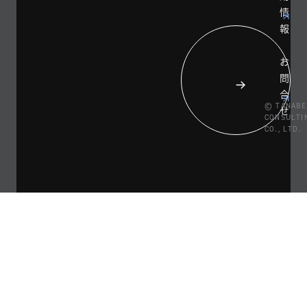
情
報
お
問
合
© TANABE
せ
CONSULTI
CO., LTD.