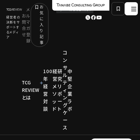
お
メ
by
TCG 戦略総合研究所
気
お
ル
経営者の
に
問
マ
決断をサ
入
ポートす
合
ガ
り
るメディ
せ
登
記
ア
録
事
コ
ン
サ
HOME
研究リポート
ナンバーワンブランド研究会
100
経
研
中
ル
神戸牛の価値を伝える「語り部」を育成
年
営
究
堅
TCG
テ
経
メ
リ
企
REVIEW
ィ
営
ソ
ポ
業
研究リポー
とは
ン
対
ッ
ー
ラ
ト
グ
談
ド
ト
ボ
ナンバ
ケ
ー
ーワン
ス
ブラン