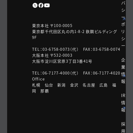
バ
シ
ー
ポ
東京本社 〒100-0005
リ
東京都千代田区丸の内1-8-2 鉃鋼ビルディング
9F
シ
ー
TEL：03-6758-0073（代） FAX：03-6758-0074
大阪本社 〒532-0003
企
大阪市淀川区宮原3丁目3番41号
業
TEL：06-7177-4000（代） FAX：06-7177-4020
情
Office
報
札幌 仙台 新潟 金沢 名古屋 広島 福
岡 那覇
IR
情
報
採
用