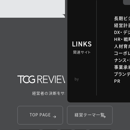
長期ビ
経営計
DX・デ
HR・
LINKS
人材育
関連サイト
コーポ
ナンス・
事業承継
ブラン
TCG 戦略総合研
by
PR
究所
経営者の決断をサポートするメディア
TOP PAGE
経営テーマ一覧