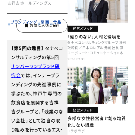
吉祥吉ホールディングス
ブランディング
関西
食品
経営メソッド
「偏りのない」人材と環境を
タナベコンサルティンググループ 社外
【第5回の趣旨】
タナベコ
取締役／日本ロレアル 元副社長 兼
コーポレート・コミュニケーション本部
ンサルティングの第5回
本部長／キャリアコンサルタント 井村
2026.07.31
牧
ナンバーワンブランド研
究会
では、インナーブラ
ンディングの先進事例に
学ぶため、神戸牛専門の
飲食店を展開する吉祥
経営メソッド
吉グループと、「残業のな
多様な女性経営者と創る均質
い会社」として独自の取
化しない組織
り組みを行っているエス・
コラボラボ