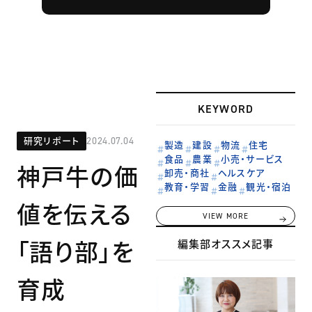
KEYWORD
研究リポート
2024.07.04
製造
建設
物流
住宅
食品
農業
小売・サービス
神戸牛の価
卸売・商社
ヘルスケア
教育・学習
金融
観光・宿泊
値を伝える
VIEW MORE
「語り部」を
編集部オススメ記事
育成