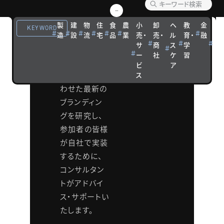
ド研究
製
建
物
住
食
農
小
卸
ヘ
教
金
観
KEYWORD
造
設
流
宅
品
業
売・
売・
ル
育・
融
光
会
サ
商
ス
学
宿
ー
社
ケ
習
泊
コロナ後の新
ビ
ア
しい時代に合
ス
わせた最新の
ブランディン
グを研究し、
参加者の皆様
が自社で実装
するために、
コンサルタン
トがアドバイ
ス・サポートい
たします。