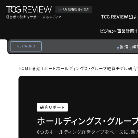
by
TCG 戦略総合研究所
TCG REVIEWとは
経営者の決断をサポートするメディア
ビジョン・事業計画
H
製造
建
KEYWORD
HOME
研究リポート
ホールディングス・グループ経営モデル研究
研究リポート
ホールディングス・グルー
6つのホールディング経営タイプをベースに、新