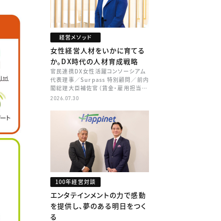
経営メソッド
女性経営人材をいかに育てる
か。DX時代の人材育成戦略
官民連携DX女性活躍コンソーシアム
代表理事／Surpass 特別顧問／前内
閣総理大臣補佐官（賃金・雇用担当）
矢田 稚子
2026.07.30
100年経営対談
エンタテインメントの力で感動
を提供し、夢のある明日をつく
る