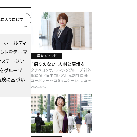
ーホールディ
ントをテーマ
経営メソッド
とステージア
「偏りのない」人材と環境を
をグループ
タナベコンサルティンググループ 社外
取締役／日本ロレアル 元副社長 兼
経験に基づい
コーポレート・コミュニケーション本部
本部長／キャリアコンサルタント 井村
2026.07.31
牧