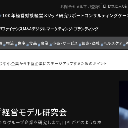
お問合せ
メルマガ登録
お気に入り
100年経営対談
経営メソッド
研究リポート
コンサルティングケー
R
ファイナンス
M&A
デジタル
マーケティング・ブランディング
設
物流
住宅
食品
農業
小売・サービス
卸売・商社
ヘルスケア
会
中小企業から中堅企業にステージアップするためのポイント
プ経営モデル研究会
たなグループ企業を研究します。自社がどのようなホ