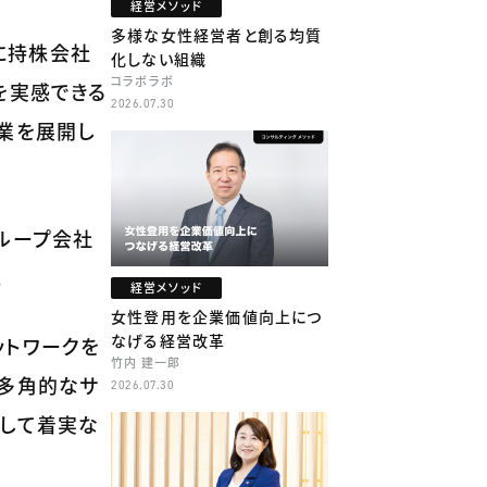
経営メソッド
多様な女性経営者と創る均質
年に持株会社
化しない組織
コラボラボ
を実感できる
2026.07.30
業を展開し
ループ会社
。
経営メソッド
女性登用を企業価値向上につ
なげる経営改革
ットワークを
竹内 建一郎
の多角的なサ
2026.07.30
として着実な