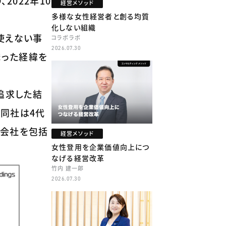
022年10
経営メソッド
多様な女性経営者と創る均質
化しない組織
使えない事
コラボラボ
2026.07.30
まった経緯を
追求した結
。同社は4代
プ会社を包括
経営メソッド
女性登用を企業価値向上につ
なげる経営改革
竹内 建一郎
2026.07.30