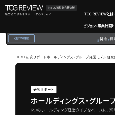
by
TCG 戦略総合研究所
TCG REVIEWとは
経営者の決断をサポートするメディア
ビジョン・事業計画
H
製造
建
KEYWORD
HOME
研究リポート
ホールディングス・グループ経営モデル研究
研究リポート
ホールディングス・グルー
6つのホールディング経営タイプをベースに、新