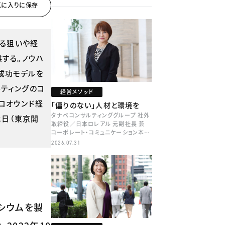
ける狙いや経
する。ノウハ
成功モデルを
ティングのコ
経営メソッド
コオウンド経
「偏りのない」人材と環境を
タナベコンサルティンググループ 社外
2日（東京開
取締役／日本ロレアル 元副社長 兼
コーポレート・コミュニケーション本部
本部長／キャリアコンサルタント 井村
2026.07.31
牧
シウムを製