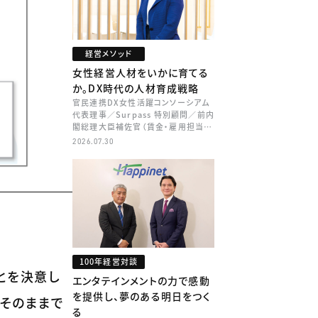
経営メソッド
女性経営人材をいかに育てる
か。DX時代の人材育成戦略
官民連携DX女性活躍コンソーシアム
代表理事／Surpass 特別顧問／前内
閣総理大臣補佐官（賃金・雇用担当）
矢田 稚子
2026.07.30
100年経営対談
とを決意し
エンタテインメントの力で感動
を提供し、夢のある明日をつく
はそのままで
る