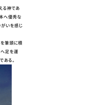
える神であ
日本へ優秀な
りがいを感じ
長を筆頭に積
社へ足を運
である。