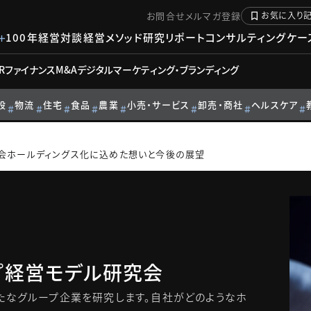
お問合せ
メルマガ登録
お気に入り
100年経営対談
経営メソッド
研究リポート
コンサルティングケー
R
ファイナンス
M&A
デジタル
マーケティング・ブランディング
設
物流
住宅
食品
農業
小売・サービス
卸売・商社
ヘルスケア
会
ホールディングス化に込めた想いと今後の展望
プ経営モデル研究会
たなグループ企業を研究します。自社がどのようなホ