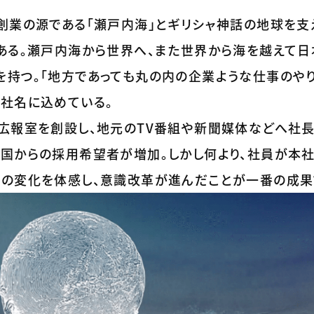
創業の源である「瀬戸内海」とギリシャ神話の地球を支
である。瀬戸内海から世界へ、また世界から海を越えて
を持つ。「地方であっても丸の内の企業ような仕事のや
も社名に込めている。
く広報室を創設し、地元のTV番組や新聞媒体などへ社
全国からの採用希望者が増加。しかし何より、社員が本
社の変化を体感し、意識改革が進んだことが一番の成果