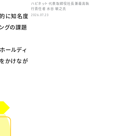
ハピネット 代表取締役社長兼最高執
行責任者 水谷 敏之氏
界的に知名度
2026.07.23
ングの課題
「ホールディ
間をかけなが