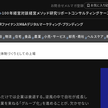
お問合せ
メルマガ登録
お気に入り
100年経営対談
経営メソッド
研究リポート
コンサルティングケー
R
ファイナンス
M&A
デジタル
マーケティング・ブランディング
設
物流
住宅
食品
農業
小売・サービス
卸売・商社
ヘルスケア
体制づくりとしての上場
るだけでは企業は衰退する。逆風の中で自社が成長し
企業を束ねる「グループ化」を進めることが、欠かせない