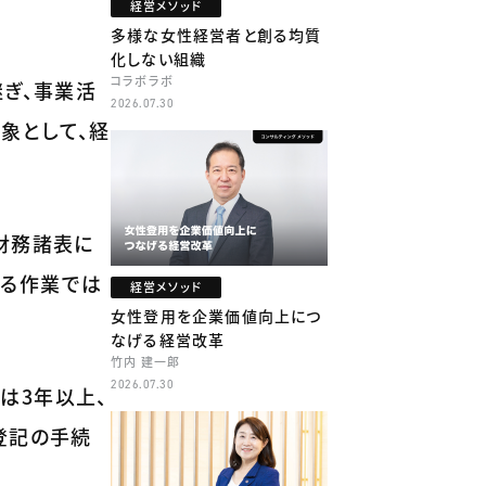
経営メソッド
多様な女性経営者と創る均質
化しない組織
コラボラボ
継ぎ、事業活
2026.07.30
象として、経
財務諸表に
える作業では
経営メソッド
女性登用を企業価値向上につ
なげる経営改革
竹内 建一郎
2026.07.30
は3年以上、
登記の手続