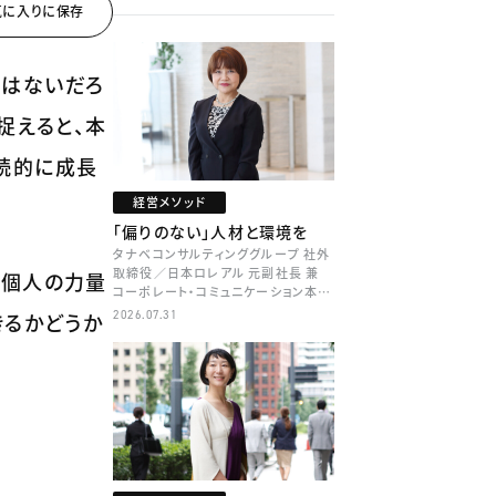
ではないだろ
捉えると、本
続的に成長
経営メソッド
「偏りのない」人材と環境を
タナベコンサルティンググループ 社外
取締役／日本ロレアル 元副社長 兼
者個人の力量
コーポレート・コミュニケーション本部
本部長／キャリアコンサルタント 井村
2026.07.31
きるかどうか
牧