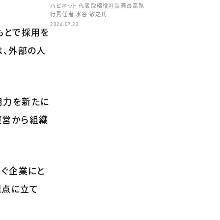
ハピネット 代表取締役社長兼最高執
行責任者 水谷 敏之氏
2026.07.23
もとで採用を
は、外部の人
用力を新たに
運営から組織
急ぐ企業にと
観点に立て