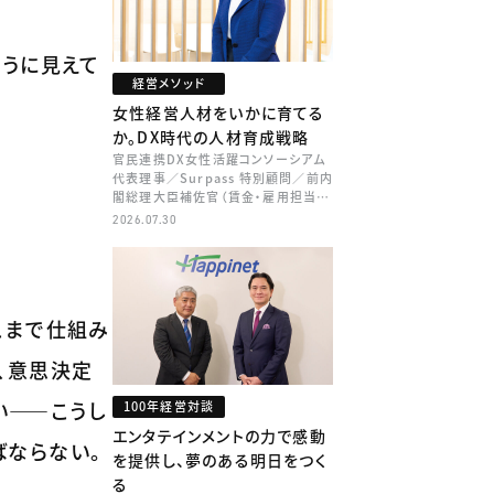
ように見えて
経営メソッド
女性経営人材をいかに育てる
か。DX時代の人材育成戦略
官民連携DX女性活躍コンソーシアム
代表理事／Surpass 特別顧問／前内
閣総理大臣補佐官（賃金・雇用担当）
矢田 稚子
2026.07.30
こまで仕組み
、意思決定
い――こうし
100年経営対談
エンタテインメントの力で感動
ばならない。
を提供し、夢のある明日をつく
る