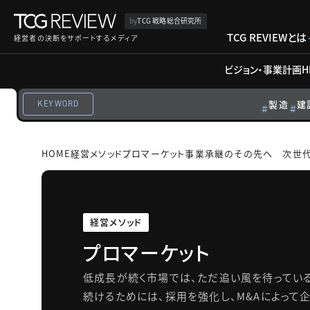
by
TCG 戦略総合研究所
TCG REVIEWとは
経営者の決断をサポートするメディア
ビジョン・事業計画
H
製造
建
KEYWORD
HOME
経営メソッド
プロマーケット
事業承継のその先へ 次世代
経営メソッド
プロマーケット
低成長が続く市場では、ただ追い風を待ってい
続けるためには、採用を強化し、M&Aによって