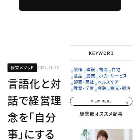
KEYWORD
経営メソッド
2025.11.19
製造
建設
物流
住宅
食品
農業
小売・サービス
言語化と対
卸売・商社
ヘルスケア
教育・学習
金融
観光・宿泊
話で経営理
VIEW MORE
念を「自分
編集部オススメ記事
事」にする