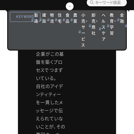
は、競合との
差を生む「信
製
建
物
住
食
農
小
卸
ヘ
教
金
観
KEYWORD
造
設
流
宅
品
業
売・
売・
ル
育・
融
光
頼」と「共感」
サ
商
ス
学
宿
の基盤であ
ー
社
ケ
習
泊
る。
ビ
ア
ス
しかし、多くの
企業がこの基
盤を築くプロ
セスでつまず
いている。
自社のアイデ
ンティティー
を一貫したメ
ッセージで伝
えられていな
いことが、その