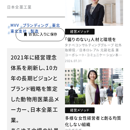
日本全薬工業
MVV
ブランディング
東北
東北支社
製造
経営メソッド
「偏りのない」人材と環境を
タナベコンサルティンググループ 社外
取締役／日本ロレアル 元副社長 兼
コーポレート・コミュニケーション本部
2021年に経営理念
本部長／キャリアコンサルタント 井村
2026.07.31
牧
体系を刷新し、10カ
年の長期ビジョンと
ブランド戦略を策定
した動物用医薬品メ
ーカー、日本全薬工
経営メソッド
多様な女性経営者と創る均質
業。
化しない組織