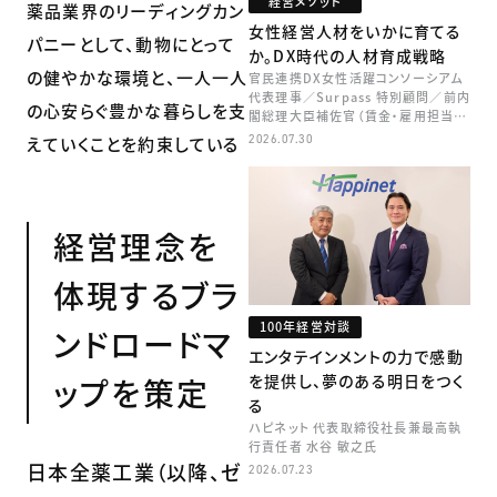
経営メソッド
薬品業界のリーディングカン
女性経営人材をいかに育てる
パニーとして、動物にとって
か。DX時代の人材育成戦略
の健やかな環境と、一人一人
官民連携DX女性活躍コンソーシアム
代表理事／Surpass 特別顧問／前内
の心安らぐ豊かな暮らしを支
閣総理大臣補佐官（賃金・雇用担当）
矢田 稚子
2026.07.30
えていくことを約束している
経営理念を
体現するブラ
100年経営対談
ンドロードマ
エンタテインメントの力で感動
を提供し、夢のある明日をつく
ップを策定
る
ハピネット 代表取締役社長兼最高執
行責任者 水谷 敏之氏
日本全薬工業（以降、ゼ
2026.07.23