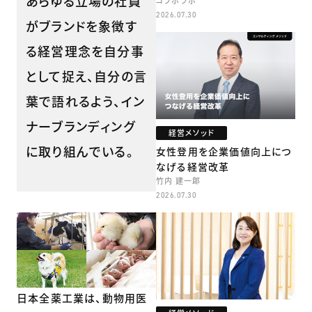
あらゆる立場の社員
コラボラボ
2026.07.30
がブランドを象徴す
る経営理念を自分事
として捉え、自分の言
葉で語れるよう、イン
ナーブランディング
経営メソッド
に取り組んでいる。
女性登用を企業価値向上につ
なげる経営改革
竹内 建一郎
2026.07.30
日本全薬工業は、動物用医