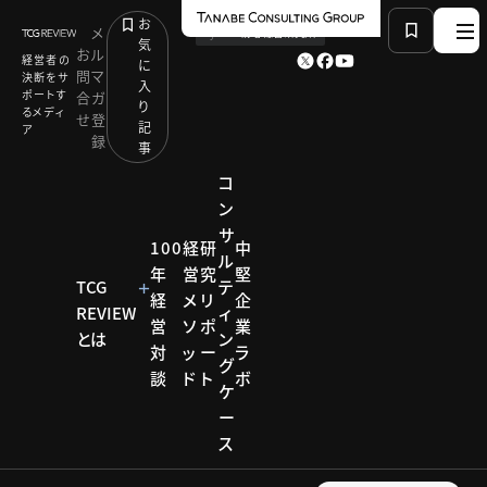
お
メ
by
TCG 戦略総合研究所
気
お
ル
経営者の
に
問
マ
決断をサ
入
ポートす
合
ガ
り
るメディ
せ
登
記
ア
録
事
コ
ン
サ
HOME
経営メソッド
ブランド力
100
経
研
中
ル
言語化と対話で経営理念を「自分事」にする
年
営
究
堅
TCG
テ
経
メ
リ
企
REVIEW
ィ
営
ソ
ポ
業
とは
ン
経営メソッド
対
ッ
ー
ラ
グ
談
ド
ト
ボ
ブラン
ケ
ー
ド力
ス
ブランド力と