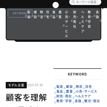
優れた経営戦
略を実践する
製
建
物
住
食
農
小
卸
ヘ
教
金
観
KEYWORD
造
設
流
宅
品
業
売・
売・
ル
育・
融
光
企業の成功ス
サ
商
ス
学
宿
トーリーを紹
ー
社
ケ
習
泊
介します。
ビ
ア
ス
KEYWORD
モデル企業
2025.07.30
製造
建設
物流
住宅
食品
農業
小売・サービス
顧客を理解
卸売・商社
ヘルスケア
教育・学習
金融
観光・宿泊