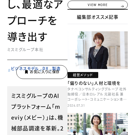
し、最適なア
VIEW MORE
プローチを
編集部オススメ記事
導き出す
ミスミグループ本社
ビジネスモデル
DX
製造
経営メソッド
「偏りのない」人材と環境を
タナベコンサルティンググループ 社外
ミスミグループのAI
取締役／日本ロレアル 元副社長 兼
コーポレート・コミュニケーション本部
本部長／キャリアコンサルタント 井村
プラットフォーム「m
2026.07.31
牧
eviy（メビー）」は、機
械部品調達を革新。2