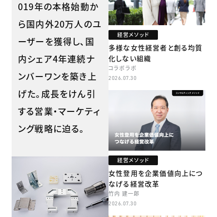
019年の本格始動か
ら国内外20万人のユ
経営メソッド
ーザーを獲得し、国
多様な女性経営者と創る均質
内シェア4年連続ナ
化しない組織
コラボラボ
ンバーワンを築き上
2026.07.30
げた。成長をけん引
する営業・マーケティ
ング戦略に迫る。
経営メソッド
女性登用を企業価値向上につ
なげる経営改革
竹内 建一郎
2026.07.30