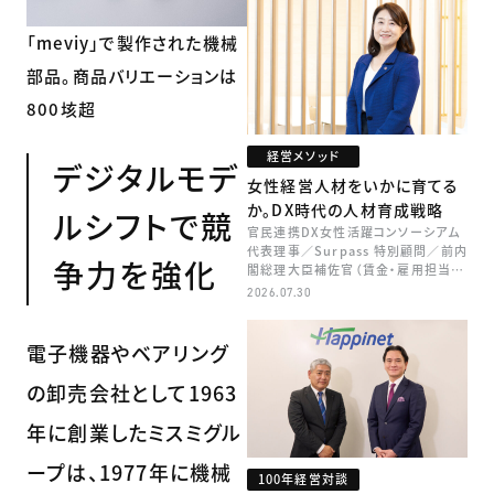
「meviy」で製作された機械
部品。商品バリエーションは
800垓超
経営メソッド
デジタルモデ
女性経営人材をいかに育てる
か。DX時代の人材育成戦略
ルシフトで競
官民連携DX女性活躍コンソーシアム
代表理事／Surpass 特別顧問／前内
争力を強化
閣総理大臣補佐官（賃金・雇用担当）
矢田 稚子
2026.07.30
電子機器やベアリング
の卸売会社として1963
年に創業したミスミグル
ープは、1977年に機械
100年経営対談