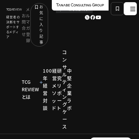
お
メ
by
TCG 戦略総合研究所
気
お
ル
経営者の
に
問
マ
決断をサ
入
ポートす
合
ガ
り
るメディ
せ
登
記
ア
録
事
コ
ン
サ
HOME
モデル企業
100
経
研
中
ル
顧客を理解し、最適なアプローチを導き出す
年
営
究
堅
TCG
テ
経
メ
リ
企
REVIEW
ィ
営
ソ
ポ
業
とは
ン
モデル企業
対
ッ
ー
ラ
グ
談
ド
ト
ボ
モデル
ケ
ー
企業
ス
【企業事例】