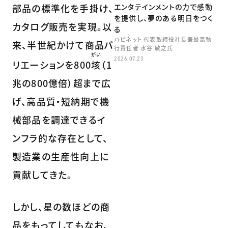
部品の標準化を手掛け、
エンタテインメントの力で感動
を提供し、夢のある明日をつく
カタログ販売を実現。以
る
ハピネット 代表取締役社長兼最高執
来、半世紀かけて商品バ
行責任者 水谷 敏之氏
がい
2026.07.23
リエーションを800
垓
（1
兆の800億倍）超まで広
げ、高品質・短納期で機
械部品を調達できるイ
ンフラ的な存在として、
製造業の生産性向上に
貢献してきた。
しかし、星の数ほどの商
品をもってしてもなお、