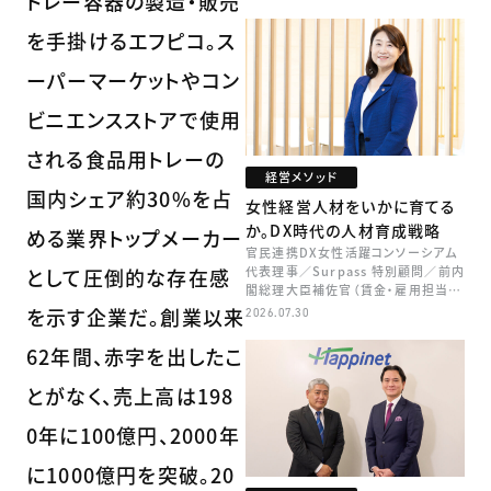
トレー容器の製造・販売
を手掛けるエフピコ。ス
ーパーマーケットやコン
ビニエンスストアで使用
される食品用トレーの
経営メソッド
国内シェア約30%を占
女性経営人材をいかに育てる
か。DX時代の人材育成戦略
める業界トップメーカー
官民連携DX女性活躍コンソーシアム
代表理事／Surpass 特別顧問／前内
として圧倒的な存在感
閣総理大臣補佐官（賃金・雇用担当）
矢田 稚子
を示す企業だ。創業以来
2026.07.30
62年間、赤字を出したこ
とがなく、売上高は198
0年に100億円、2000年
に1000億円を突破。20