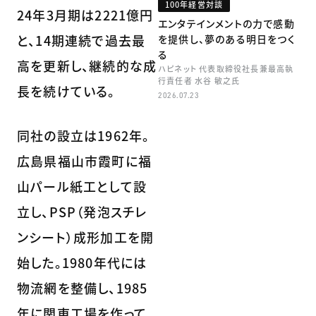
100年経営対談
24年3月期は2221億円
エンタテインメントの力で感動
と、14期連続で過去最
を提供し、夢のある明日をつく
る
高を更新し、継続的な成
ハピネット 代表取締役社長兼最高執
行責任者 水谷 敏之氏
長を続けている。
2026.07.23
同社の設立は1962年。
広島県福山市霞町に福
山パール紙工として設
立し、PSP（発泡スチレ
ンシート）成形加工を開
始した。1980年代には
物流網を整備し、1985
年に関東工場を作って