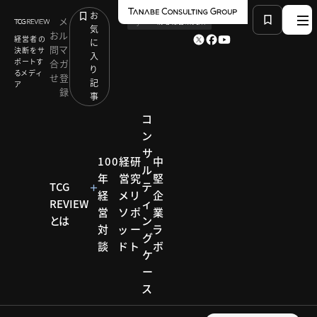
お
メ
by
TCG 戦略総合研究所
気
お
ル
経営者の
に
問
マ
決断をサ
入
ポートす
合
ガ
り
るメディ
せ
登
記
ア
録
事
コ
ン
サ
HOME
モデル企業
100
経
研
中
ル
循環型の価値創造モデルで14期連続増収するエフピ
年
営
究
堅
コ
TCG
テ
経
メ
リ
企
REVIEW
ィ
営
ソ
ポ
業
とは
ン
対
ッ
ー
ラ
モデル企業
グ
談
ド
ト
ボ
ケ
モデル
ー
ス
企業