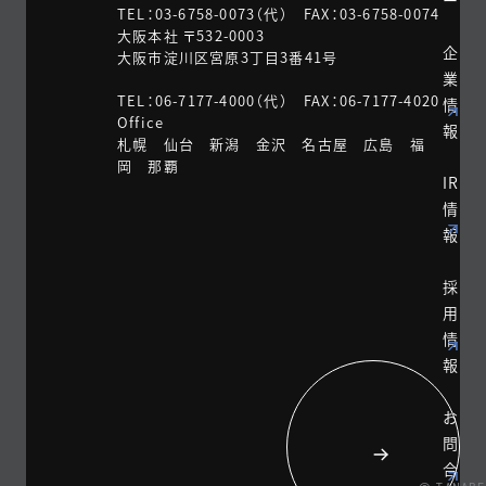
ー
TEL：03-6758-0073（代） FAX：03-6758-0074
大阪本社 〒532-0003
企
大阪市淀川区宮原3丁目3番41号
業
TEL：06-7177-4000（代） FAX：06-7177-4020
情
Office
報
札幌 仙台 新潟 金沢 名古屋 広島 福
岡 那覇
IR
情
報
採
用
情
報
お
問
合