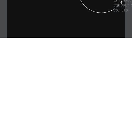
© TANABE
せ
CONSULTI
CO., LTD.