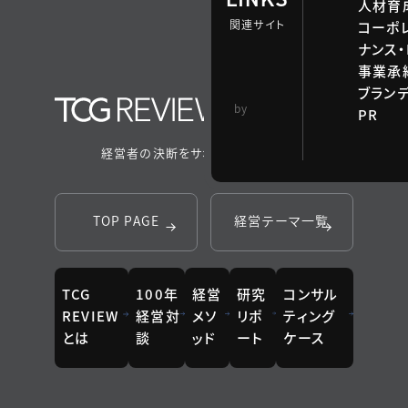
人材育
関連サイト
コーポ
ナンス・
事業承継
ブラン
TCG 戦略総合研
by
PR
究所
経営者の決断をサポートするメディア
TOP PAGE
経営テーマ一覧
TCG
100年
経営
研究
コンサル
REVIEW
経営対
メソ
リポ
ティング
とは
談
ッド
ート
ケース