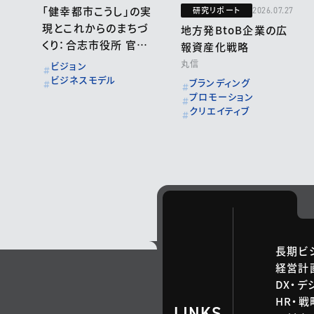
「健幸都市こうし」の実
研究リポート
2026.07.27
現とこれからのまちづ
地方発BtoB企業の広
くり：合志市役所 官民
報資産化戦略
連携による「地域共生
丸信
ビジョン
社会実現」に向けた住
ビジネスモデル
ブランディング
まいと住まい方：株式
プロモーション
クリエイティブ
会社サンコーライフサ
ポート
長期ビ
経営計
DX・デ
HR・
LINKS