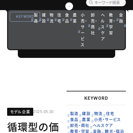
【企業事例】
優れた経営戦
製
建
物
住
食
農
小
卸
ヘ
教
金
観
KEYWORD
略を実践する
造
設
流
宅
品
業
売・
売・
ル
育・
融
光
サ
商
ス
学
宿
企業の成功ス
ー
社
ケ
習
泊
トーリーを紹
ビ
ア
介します。
ス
KEYWORD
モデル企業
2025.05.30
製造
建設
物流
住宅
食品
農業
小売・サービス
循環型の価
卸売・商社
ヘルスケア
教育・学習
金融
観光・宿泊