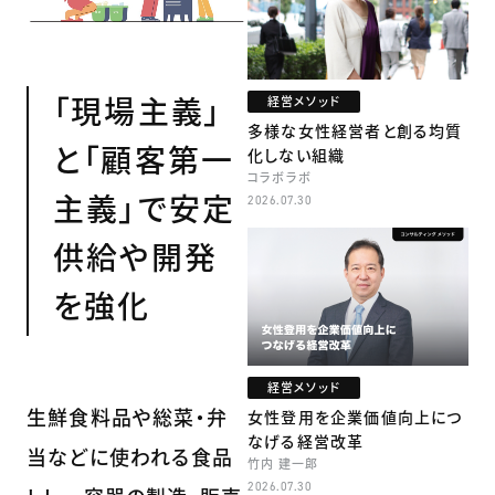
「現場主義」
経営メソッド
多様な女性経営者と創る均質
と「顧客第一
化しない組織
コラボラボ
主義」で安定
2026.07.30
供給や開発
を強化
経営メソッド
生鮮食料品や総菜・弁
女性登用を企業価値向上につ
なげる経営改革
当などに使われる食品
竹内 建一郎
2026.07.30