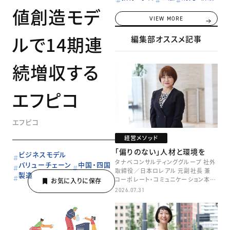
値創造モデ
VIEW MORE
ルで14期連
編集部オススメ記事
続増収する
エフピコ
エフピコ
経営メソッド
「偏りのない」人材と環境を
ビジネスモデル
タナベコンサルティンググループ 社外
バリューチェーン
中国・四国
取締役／日本ロレアル 元副社長 兼
製造
コーポレート・コミュニケーション本部
本部長／キャリアコンサルタント 井村
2026.07.31
牧