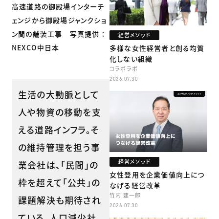
高速道路の御殿場インターチ
ェンジから御殿場ジャンクショ
ン間の舗装工事 写真提供 ：
経営メソッド
NEXCO中日本
多様な女性経営者と創る均質
化しない組織
コラボラボ
2026.07.30
生活の大動脈として
人や物資の移動を支
える道路インフラ。そ
の維持管理を担う事
経営メソッド
業会社は、「民間」の
女性登用を企業価値向上につ
枠を超えて「公共」の
なげる経営改革
竹内 建一郎
課題解決も期待され
2026.07.30
ている。人口減少社