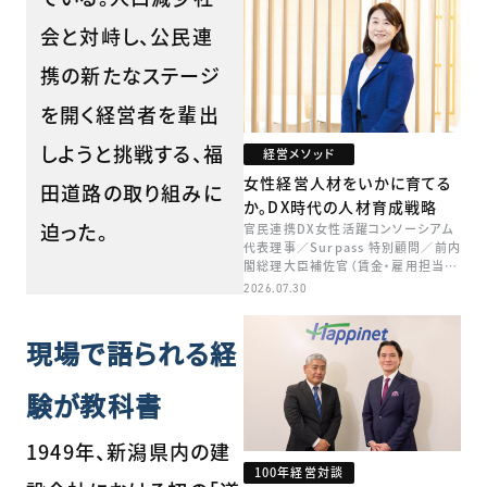
会と対峙し、公民連
携の新たなステージ
を開く経営者を輩出
しようと挑戦する、福
経営メソッド
女性経営人材をいかに育てる
田道路の取り組みに
か。DX時代の人材育成戦略
迫った。
官民連携DX女性活躍コンソーシアム
代表理事／Surpass 特別顧問／前内
閣総理大臣補佐官（賃金・雇用担当）
矢田 稚子
2026.07.30
現場で語られる経
験が教科書
1949年、新潟県内の建
100年経営対談