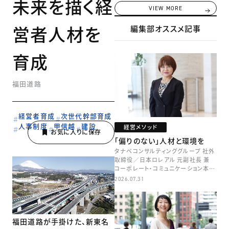
未来を描く経
VIEW MORE
営者人材を
編集部オススメ記事
育成
福田道路
経営者育成
次世代幹部育成
人事制度
甲信越
建設
経営メソッド
「偏りのない」人材と環境を
タナベコンサルティンググループ 社外
取締役／日本ロレアル 元副社長 兼
コーポレート・コミュニケーション本部
本部長／キャリアコンサルタント 井村
2026.07.31
牧
福田道路が手掛けた、新東名