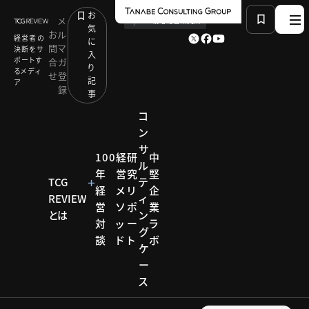
お
メ
by
TCG 戦略総合研究所
気
お
ル
経営者の
に
問
マ
決断をサ
入
ポートす
合
ガ
り
るメディ
せ
登
記
ア
録
事
コ
ン
サ
HOME
モデル企業
100
経
研
中
ル
公民連携の未来を描く経営者人材を育成
年
営
究
堅
TCG
テ
経
メ
リ
企
REVIEW
ィ
営
ソ
ポ
業
とは
ン
モデル企業
対
ッ
ー
ラ
グ
談
ド
ト
ボ
モデル
ケ
ー
企業
ス
【企業事例】