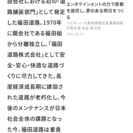
設会社における初の「道
エンタテインメントの力で感動
を提供し、夢のある明日をつく
路舗装部門」として発足
る
した福田道路。1970年
ハピネット 代表取締役社長兼最高執
行責任者 水谷 敏之氏
に親会社である福田組
2026.07.23
から分離独立し、「福田
道路株式会社」として安
全・安心・快適な道路づ
くりに尽力してきた。高
度経済成長期に建設さ
れた道路が老朽化し、今
後のメンテナンスが日本
社会全体の課題となっ
た今、福田道路は重責