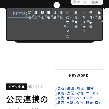
優れた経営戦
略を実践する
製
建
物
住
食
農
小
卸
ヘ
教
金
観
KEYWORD
造
設
流
宅
品
業
売・
売・
ル
育・
融
光
企業の成功ス
サ
商
ス
学
宿
トーリーを紹
ー
社
ケ
習
泊
介します。
ビ
ア
ス
KEYWORD
モデル企業
2024.04.01
製造
建設
物流
住宅
食品
農業
小売・サービス
公民連携の
卸売・商社
ヘルスケア
教育・学習
金融
観光・宿泊