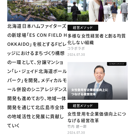
北海道日本ハムファイターズ
経営メソッド
の新球場「ES CON FIELD H
多様な女性経営者と創る均質
化しない組織
OKKAIDO」を核とするFビレ
コラボラボ
ッジにおけるまちづくり構想
2026.07.30
の一環として、分譲マンショ
ン「レ・ジェイド北海道ボール
パーク」を開発。メディカルモ
ール併設のシニアレジデンス
開発も進めており、地域一体
経営メソッド
開発を通じて北広島市全体
女性登用を企業価値向上につ
の地域活性と発展に貢献し
なげる経営改革
ていく
竹内 建一郎
2026.07.30