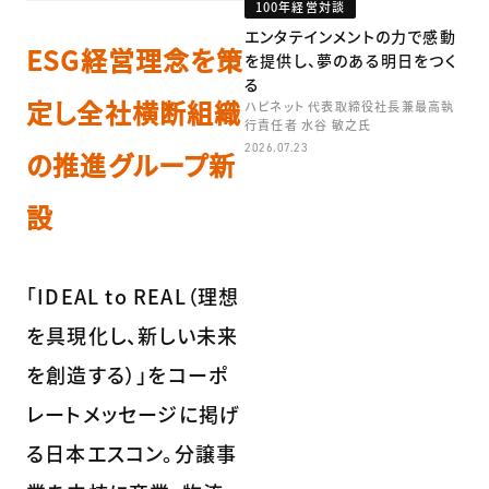
100年経営対談
エンタテインメントの力で感動
ESG経営理念を策
を提供し、夢のある明日をつく
る
定し全社横断組織
ハピネット 代表取締役社長兼最高執
行責任者 水谷 敏之氏
2026.07.23
の推進グループ新
設
「IDEAL to REAL（理想
を具現化し、新しい未来
を創造する）」をコーポ
レートメッセージに掲げ
る日本エスコン。分譲事