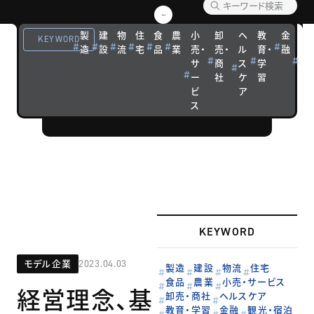
【企業事例】
優れた経営戦
製
建
物
住
食
農
小
卸
ヘ
教
金
観
KEYWORD
略を実践する
造
設
流
宅
品
業
売・
売・
ル
育・
融
光
サ
商
ス
学
宿
企業の成功ス
ー
社
ケ
習
泊
トーリーを紹
ビ
ア
介します。
ス
KEYWORD
モデル企業
2023.04.03
製造
建設
物流
住宅
食品
農業
小売・サービス
経営理念、基
卸売・商社
ヘルスケア
教育・学習
金融
観光・宿泊