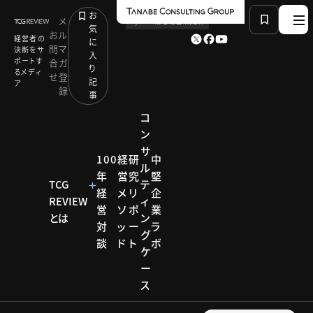
お
メ
by
TCG 戦略総合研究所
気
お
ル
経営者の
に
問
マ
決断をサ
入
ポートす
合
ガ
り
るメディ
せ
登
記
ア
録
事
コ
ン
サ
HOME
モデル企業
100
経
研
中
ル
経営理念、基本方針を策定しESG経営を着実に推進：
年
営
究
堅
日本エスコン
TCG
テ
経
メ
リ
企
REVIEW
ィ
営
ソ
ポ
業
とは
ン
対
ッ
ー
ラ
モデル企業
グ
談
ド
ト
ボ
ケ
モデル
ー
ス
企業