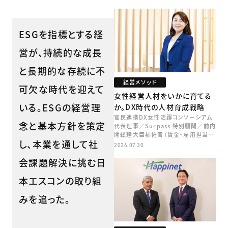
ESGを指標とする経
営が、持続的な成長
と長期的な存続に不
経営メソッド
可欠な時代を迎えて
女性経営人材をいかに育てる
いる。ESGの経営理
か。DX時代の人材育成戦略
官民連携DX女性活躍コンソーシアム
念と基本方針を策定
代表理事／Surpass 特別顧問／前内
閣総理大臣補佐官（賃金・雇用担当）
し、本業を通して社
矢田 稚子
2026.07.30
会課題解決に挑む日
本エスコンの取り組
みを追った。