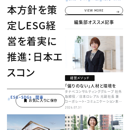
本方針を策
VIEW MORE
定しESG経
編集部オススメ記事
営を着実に
推進：日本エ
スコン
経営メソッド
「偏りのない」人材と環境を
タナベコンサルティンググループ 社外
取締役／日本ロレアル 元副社長 兼
ESG・SDGs
関東
コーポレート・コミュニケーション本部
本部長／キャリアコンサルタント 井村
2026.07.31
牧