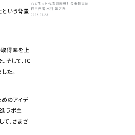
ハピネット 代表取締役社長兼最高執
行責任者 水谷 敏之氏
たという背景
2026.07.23
の取得率を上
そして、IC
ました。
ためのアイデ
推進ラボ主
して、さまざ