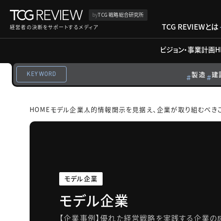
by
TCG 戦略総合研究所
TCG REVIEWとは
経営者の決断をサポートするメディア
ビジョン・事業計画
H
製造
建
KEYWORD
HOME
モデル企業
人的情報開示を見据え、企業が取り組むべき
モデル企業
モデル企業
【企業事例】優れた経営戦略を実践する企業の