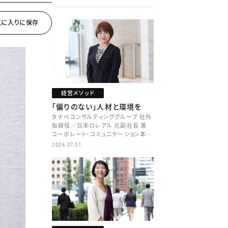
経営メソッド
「偏りのない」人材と環境を
タナベコンサルティンググループ 社外
取締役／日本ロレアル 元副社長 兼
コーポレート・コミュニケーション本部
本部長／キャリアコンサルタント 井村
2026.07.31
牧