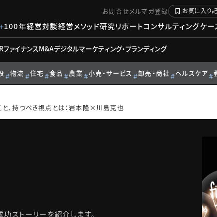
お問合せ
メルマガ登録
お気に入り
100年経営対談
経営メソッド
研究リポート
コンサルティングケー
R
ファイナンス
M&A
デジタル
マーケティング・ブランディング
設
物流
住宅
食品
農業
小売・サービス
卸売・商社
ヘルスケア
こと、持つべき視点とは：岩本隆×川島克也
成功ストーリーを紹介します。