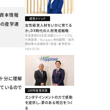
的資本情報
経営メソッド
院の産学連
女性経営人材をいかに育てる
か。DX時代の人材育成戦略
官民連携DX女性活躍コンソーシアム
代表理事／Surpass 特別顧問／前内
閣総理大臣補佐官（賃金・雇用担当）
矢田 稚子
2026.07.30
十分に理解
れているので
100年経営対談
エンタテインメントの力で感動
を提供し、夢のある明日をつく
る