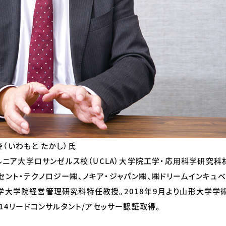
隆（いわもと たかし）氏
ニア大学ロサンゼルス校（UCLA）大学院工学・応用科学研究科
ーセント・テクノロジー㈱、ノキア・ジャパン㈱、㈱ドリームインキュベ
塾大学大学院経営管理研究科特任教授。2018年9月より山形大学
0414リードコンサルタント/アセッサー認証取得。