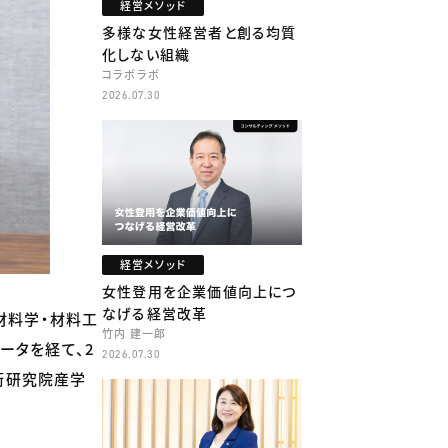
経営メソッド
多様な女性経営者と創る均質
化しない組織
コラボラボ
2026.07.30
経営メソッド
女性登用を企業価値向上につ
なげる経営改革
材料学・材料工
竹内 建一郎
ータを経て、2
2026.07.30
学術研究院産学