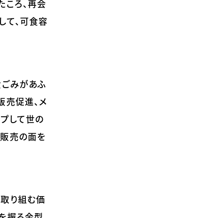
たころ、再会
して、可食容
食ごみがあふ
販売促進、メ
ップして世の
業販売の面を
て取り組む価
鍵を握る金型