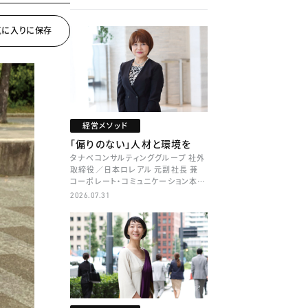
経営メソッド
「偏りのない」人材と環境を
タナベコンサルティンググループ 社外
取締役／日本ロレアル 元副社長 兼
コーポレート・コミュニケーション本部
本部長／キャリアコンサルタント 井村
2026.07.31
牧