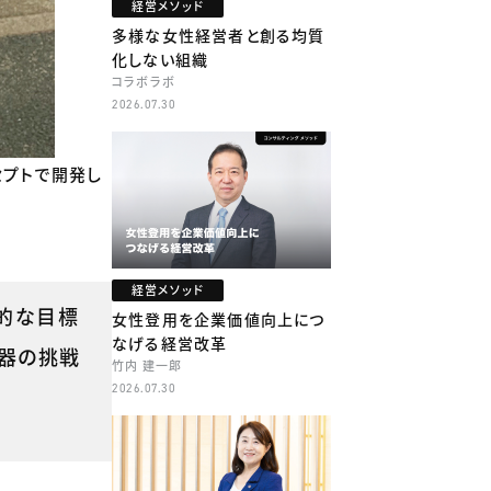
経営メソッド
多様な女性経営者と創る均質
化しない組織
コラボラボ
2026.07.30
セプトで開発し
経営メソッド
体的な目標
女性登用を企業価値向上につ
なげる経営改革
器の挑戦
竹内 建一郎
2026.07.30