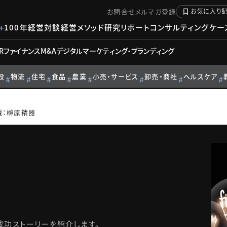
お問合せ
メルマガ登録
お気に入り
100年経営対談
経営メソッド
研究リポート
コンサルティングケー
R
ファイナンス
M&A
デジタル
マーケティング・ブランディング
設
物流
住宅
食品
農業
小売・サービス
卸売・商社
ヘルスケア
戦：榊原精器
成功ストーリーを紹介します。