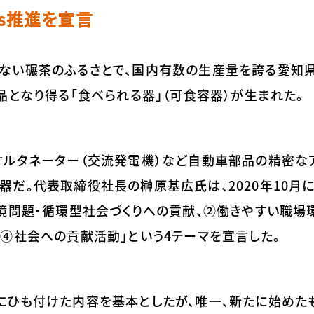
s推進を宣言
ない碾茶のふるさとで、国内有数の生産量を誇る愛知県
品となり得る「食ベられる器」（可食容器）が生まれた。
オルタネーター（交流発電機）など自動車部品の精密な
だ。代表取締役社長の榊原基広氏は、2020年10月に
境問題・循環型社会づくりへの貢献、②働きやすい職場
④社会への貢献活動」という4テーマを宣言した。
にひも付けた内容を基本としたが、唯一、新たに始めた