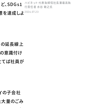
ハピネット 代表取締役社長兼最高執
、SDGs1
行責任者 水谷 敏之氏
目標を達成しよ
2026.07.23
との延長線上
員の意識付け
立てば社員が
タイの子会社
た大量のごみ