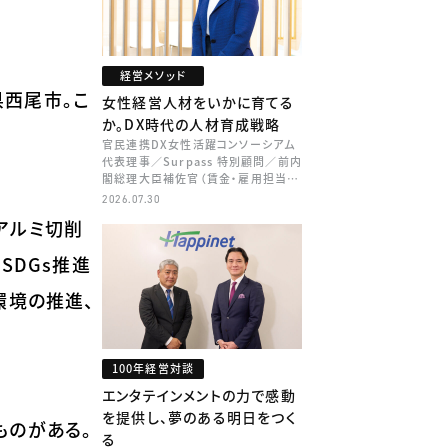
経営メソッド
西尾市。こ
女性経営人材をいかに育てる
か。DX時代の人材育成戦略
官民連携DX女性活躍コンソーシアム
代表理事／Surpass 特別顧問／前内
閣総理大臣補佐官（賃金・雇用担当）
矢田 稚子
2026.07.30
アルミ切削
SDGs推進
環境の推進、
100年経営対談
エンタテインメントの力で感動
を提供し、夢のある明日をつく
ものがある。
る