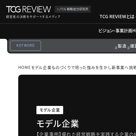
by
TCG 戦略総合研究所
TCG REVIEWとは
経営者の決断をサポートするメディア
ビジョン・事業計画
H
製造
建
KEYWORD
HOME
モデル企業
ものづくりで培った強みを生かし新事業へ挑
モデル企業
モデル企業
【企業事例】優れた経営戦略を実践する企業の