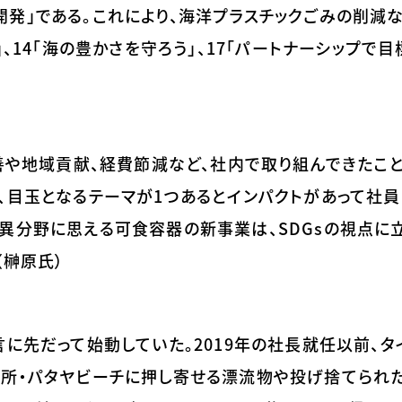
発」である。これにより、海洋プラスチックごみの削減など
」、14「海の豊かさを守ろう」、17「パートナーシップで
改善や地域貢献、経費節減など、社内で取り組んできたこ
、目玉となるテーマが1つあるとインパクトがあって社
異分野に思える可食容器の新事業は、SDGsの視点に
（榊原氏）
言に先だって始動していた。2019年の社長就任以前、
名所・パタヤビーチに押し寄せる漂流物や投げ捨てられ