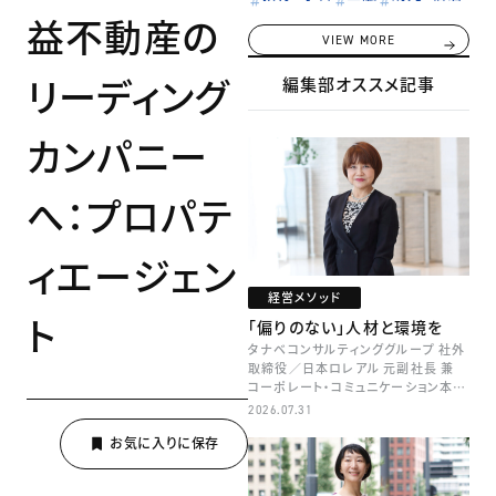
益不動産の
VIEW MORE
リーディング
編集部オススメ記事
カンパニー
へ：プロパテ
ィエージェン
経営メソッド
ト
「偏りのない」人材と環境を
タナベコンサルティンググループ 社外
取締役／日本ロレアル 元副社長 兼
コーポレート・コミュニケーション本部
本部長／キャリアコンサルタント 井村
2026.07.31
牧