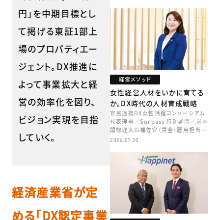
円」を中期目標とし
て掲げる東証1部上
場のプロパティエー
ジェント。DX推進に
経営メソッド
よって事業拡大と経
女性経営人材をいかに育てる
営の効率化を図り、
か。DX時代の人材育成戦略
官民連携DX女性活躍コンソーシアム
ビジョン実現を目指
代表理事／Surpass 特別顧問／前内
閣総理大臣補佐官（賃金・雇用担当）
していく。
矢田 稚子
2026.07.30
経済産業省が定
める「DX認定事業