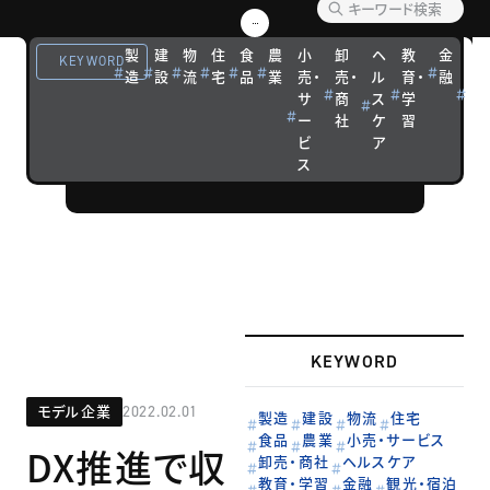
【企業事例】
優れた経営戦
製
建
物
住
食
農
小
卸
ヘ
教
金
観
KEYWORD
略を実践する
造
設
流
宅
品
業
売・
売・
ル
育・
融
光
サ
商
ス
学
宿
企業の成功ス
ー
社
ケ
習
泊
トーリーを紹
ビ
ア
介します。
ス
KEYWORD
モデル企業
2022.02.01
製造
建設
物流
住宅
食品
農業
小売・サービス
DX推進で収
卸売・商社
ヘルスケア
教育・学習
金融
観光・宿泊