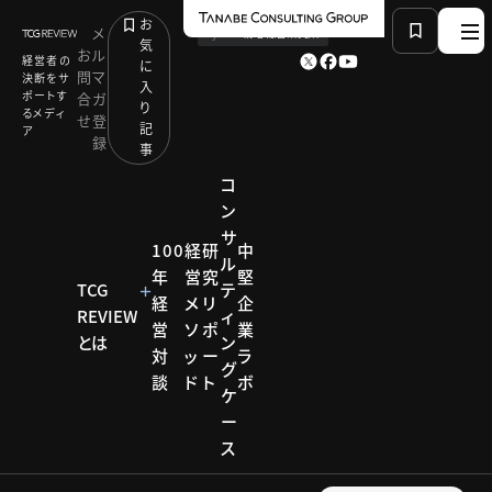
お
メ
by
TCG 戦略総合研究所
気
お
ル
経営者の
に
問
マ
決断をサ
入
ポートす
合
ガ
り
るメディ
せ
登
記
ア
録
事
コ
ン
サ
HOME
モデル企業
100
経
研
中
ル
DX推進で収益不動産のリーディングカンパニーへ：プ
年
営
究
堅
ロパティエージェント
TCG
テ
経
メ
リ
企
REVIEW
ィ
営
ソ
ポ
業
とは
ン
対
ッ
ー
ラ
モデル企業
グ
談
ド
ト
ボ
ケ
モデル
ー
ス
企業