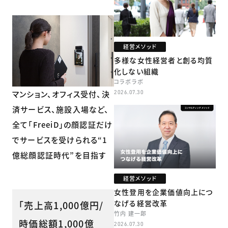
経営メソッド
多様な女性経営者と創る均質
化しない組織
コラボラボ
マンション、オフィス受付、決
2026.07.30
済サービス、施設入場など、
全て「FreeiD」の顔認証だけ
でサービスを受けられる“1
億総顔認証時代”を目指す
経営メソッド
女性登用を企業価値向上につ
なげる経営改革
「売上高1,000億円/
竹内 建一郎
時価総額1,000億
2026.07.30