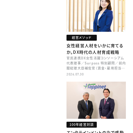
経営メソッド
女性経営人材をいかに育てる
か。DX時代の人材育成戦略
官民連携DX女性活躍コンソーシアム
代表理事／Surpass 特別顧問／前内
閣総理大臣補佐官（賃金・雇用担当）
矢田 稚子
2026.07.30
100年経営対談
エンタテインメントの力で感動