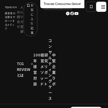
お
メ
by
TCG 戦略総合研究所
気
お
ル
経営者の
に
問
マ
決断をサ
入
ポートす
合
ガ
り
るメディ
せ
登
記
ア
録
事
コ
ン
サ
HOME
経営テーマ一覧
Keyword：アパレル・繊維
100
経
研
中
ル
年
営
究
堅
TCG
テ
経
メ
リ
企
REVIEW
ィ
KEYWORD
営
ソ
ポ
業
とは
ン
対
ッ
ー
ラ
グ
アパレル・
談
ド
ト
ボ
製造
建設
物流
住宅
ケ
食品
農業
小売・サービス
ー
卸売・商社
ヘルスケア
繊維
ス
教育・学習
金融
観光・宿泊