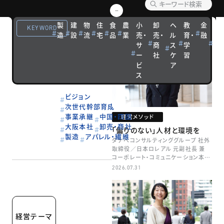
VIEW MORE
編集部オススメ記事
製
建
物
住
食
農
小
卸
ヘ
教
金
観
KEYWORD
コンサルティング
造
設
流
宅
品
2023.07.17
業
売・
売・
ル
育・
融
光
ケース
サ
商
ス
学
宿
新体制で新中期ビジョ
ー
社
ケ
習
泊
ンを描き、持続成長へ
ビ
ア
ス
トンボ
ビジョン
次世代幹部育成
事業承継
中国・四国
経営メソッド
大阪本社
卸売・商社
「偏りのない」人材と環境を
製造
アパレル・繊維
タナベコンサルティンググループ 社外
取締役／日本ロレアル 元副社長 兼
コーポレート・コミュニケーション本部
本部長／キャリアコンサルタント 井村
2026.07.31
牧
経営テーマ