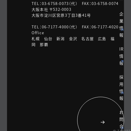
TEL：03-6758-0073（代） FAX：03-6758-0074
大阪本社 〒532-0003
企
大阪市淀川区宮原3丁目3番41号
業
TEL：06-7177-4000（代） FAX：06-7177-4020
情
Office
報
札幌 仙台 新潟 金沢 名古屋 広島 福
岡 那覇
IR
情
報
採
用
情
報
お
問
合