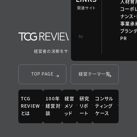
人材育
関連サイト
コーポ
ナンス・
事業承継
ブラン
TCG 戦略総合研
by
PR
究所
経営者の決断をサポートするメディア
TOP PAGE
経営テーマ一覧
TCG
100年
経営
研究
コンサル
REVIEW
経営対
メソ
リポ
ティング
とは
談
ッド
ート
ケース