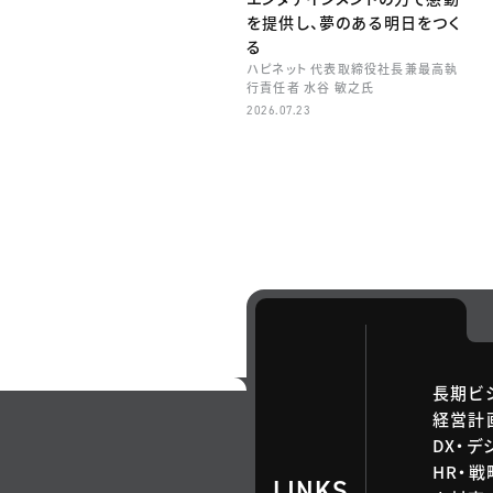
を提供し、夢のある明日をつく
る
ハピネット 代表取締役社長兼最高執
行責任者 水谷 敏之氏
2026.07.23
長期ビ
経営計
DX・デ
HR・
LINKS